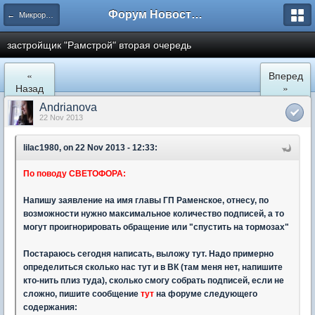
Форум Новостройки
← Микрорайон Солнечный (ул. Лучистая 1, 2, 3)
застройщик "Рамстрой" вторая очередь
«
Вперед
Назад
»
Andrianova
22 Nov 2013
lilac1980, on 22 Nov 2013 - 12:33:
По поводу СВЕТОФОРА:
Напишу заявление на имя главы ГП Раменское, отнесу, по
возможности нужно максимальное количество подписей, а то
могут проигнорировать обращение или "спустить на тормозах"
Постараюсь сегодня написать, выложу тут. Надо примерно
определиться сколько нас тут и в ВК (там меня нет, напишите
кто-нить плиз туда), сколько смогу собрать подписей, если не
сложно, пишите сообщение
тут
на форуме следующего
содержания: