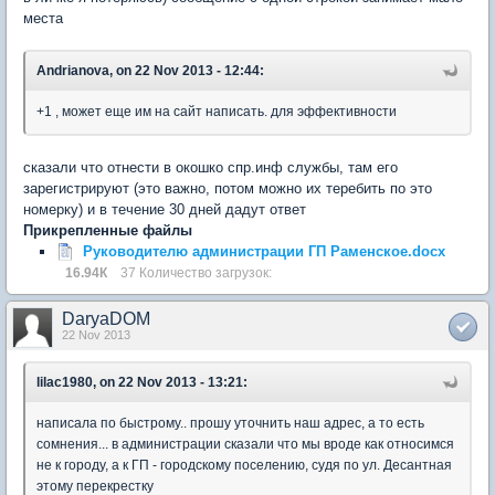
места
Andrianova, on 22 Nov 2013 - 12:44:
+1 , может еще им на сайт написать. для эффективности
сказали что отнести в окошко спр.инф службы, там его
зарегистрируют (это важно, потом можно их теребить по это
номерку) и в течение 30 дней дадут ответ
Прикрепленные файлы
Руководителю администрации ГП Раменское.docx
16.94К
37 Количество загрузок:
DaryaDOM
22 Nov 2013
lilac1980, on 22 Nov 2013 - 13:21:
написала по быстрому.. прошу уточнить наш адрес, а то есть
сомнения... в администрации сказали что мы вроде как относимся
не к городу, а к ГП - городскому поселению, судя по ул. Десантная
этому перекрестку