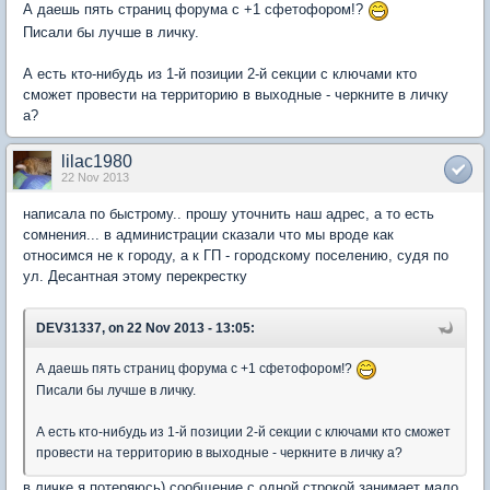
А даешь пять страниц форума с +1 сфетофором!?
Писали бы лучше в личку.
А есть кто-нибудь из 1-й позиции 2-й секции с ключами кто
сможет провести на территорию в выходные - черкните в личку
а?
lilac1980
22 Nov 2013
написала по быстрому.. прошу уточнить наш адрес, а то есть
сомнения... в администрации сказали что мы вроде как
относимся не к городу, а к ГП - городскому поселению, судя по
ул. Десантная этому перекрестку
DEV31337, on 22 Nov 2013 - 13:05:
А даешь пять страниц форума с +1 сфетофором!?
Писали бы лучше в личку.
А есть кто-нибудь из 1-й позиции 2-й секции с ключами кто сможет
провести на территорию в выходные - черкните в личку а?
в личке я потеряюсь) сообщение с одной строкой занимает мало