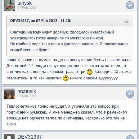
tanysk
07 Feb 2013
DEV31337, on 07 Feb 2013 - 11:18:
Счетчики на воду будут (горячую, холодную) и квартирный
электрощиток (тоже наверное со электросчетчиком).
По крайней мере так у меня в договоре написано. Теплосчетчиков
скорей всего не будет.
привет) значит я думаю надо на вооружение брать опыт жильцов
Десантной, 17, люди пишут существенные затраты на тепло, а
счетчик как я поняла экономит раза в три
Соседи с 13 этажа,
отзовитесь! а то как неуютно
никого совсем ауууууууу
nnatusik
07 Feb 2013
Теплосчетчиков точно не будет, я уточняла это вопрос при
подписании бумажек. И мне менеджер сказал, что в раменском
вообще нет расчета тепла по счетчикам, насколько это так не
знаю.
DEV31337