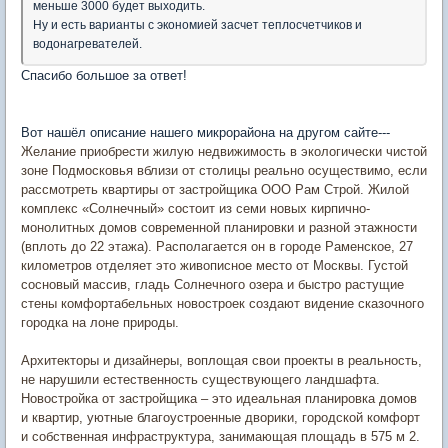
меньше 3000 будет выходить.
Ну и есть варианты с экономией засчет теплосчетчиков и
водонагревателей.
Спасибо большое за ответ!
Вот нашёл описание нашего микрорайона на другом сайте---
Желание приобрести жилую недвижимость в экологически чистой
зоне Подмосковья вблизи от столицы реально осуществимо, если
рассмотреть квартиры от застройщика ООО Рам Строй. Жилой
комплекс «Солнечный» состоит из семи новых кирпично-
монолитных домов современной планировки и разной этажности
(вплоть до 22 этажа). Располагается он в городе Раменское, 27
километров отделяет это живописное место от Москвы. Густой
сосновый массив, гладь Солнечного озера и быстро растущие
стены комфортабельных новостроек создают видение сказочного
городка на лоне природы.
Архитекторы и дизайнеры, воплощая свои проекты в реальность,
не нарушили естественность существующего ландшафта.
Новостройка от застройщика – это идеальная планировка домов
и квартир, уютные благоустроенные дворики, городской комфорт
и собственная инфраструктура, занимающая площадь в 575 м 2.