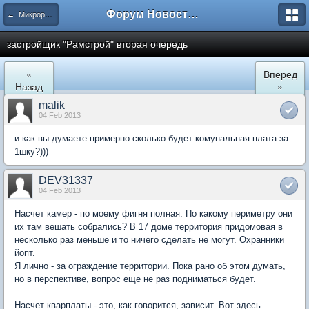
Форум Новостройки
← Микрорайон Солнечный (ул. Лучистая 1, 2, 3)
застройщик "Рамстрой" вторая очередь
«
Вперед
Назад
»
malik
04 Feb 2013
и как вы думаете примерно сколько будет комунальная плата за
1шку?)))
DEV31337
04 Feb 2013
Насчет камер - по моему фигня полная. По какому периметру они
их там вешать собрались? В 17 доме территория придомовая в
несколько раз меньше и то ничего сделать не могут. Охранники
йопт.
Я лично - за ограждение территории. Пока рано об этом думать,
но в перспективе, вопрос еще не раз подниматься будет.
Насчет кварплаты - это, как говорится, зависит. Вот здесь