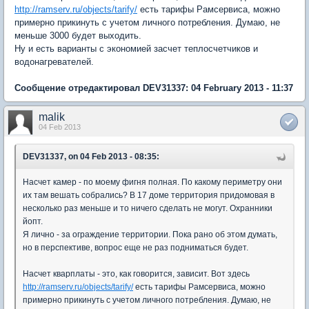
http://ramserv.ru/objects/tarify/
есть тарифы Рамсервиса, можно
примерно прикинуть с учетом личного потребления. Думаю, не
меньше 3000 будет выходить.
Ну и есть варианты с экономией засчет теплосчетчиков и
водонагревателей.
Сообщение отредактировал DEV31337: 04 February 2013 - 11:37
malik
04 Feb 2013
DEV31337, on 04 Feb 2013 - 08:35:
Насчет камер - по моему фигня полная. По какому периметру они
их там вешать собрались? В 17 доме территория придомовая в
несколько раз меньше и то ничего сделать не могут. Охранники
йопт.
Я лично - за ограждение территории. Пока рано об этом думать,
но в перспективе, вопрос еще не раз подниматься будет.
Насчет кварплаты - это, как говорится, зависит. Вот здесь
http://ramserv.ru/objects/tarify/
есть тарифы Рамсервиса, можно
примерно прикинуть с учетом личного потребления. Думаю, не