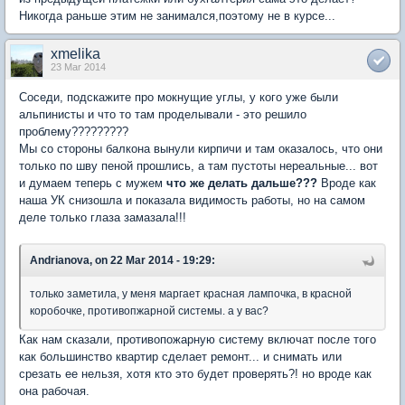
Никогда раньше этим не занимался,поэтому не в курсе...
xmelika
23 Mar 2014
Соседи, подскажите про мокнущие углы, у кого уже были
альпинисты и что то там проделывали - это решило
проблему?????????
Мы со стороны балкона вынули кирпичи и там оказалось, что они
только по шву пеной прошлись, а там пустоты нереальные... вот
и думаем теперь с мужем
что же делать дальше???
Вроде как
наша УК снизошла и показала видимость работы, но на самом
деле только глаза замазала!!!
Andrianova, on 22 Mar 2014 - 19:29:
только заметила, у меня маргает красная лампочка, в красной
коробочке, противопжарной системы. а у вас?
Как нам сказали, противопожарную систему включат после того
как большинство квартир сделает ремонт... и снимать или
срезать ее нельзя, хотя кто это будет проверять?! но вроде как
она рабочая.