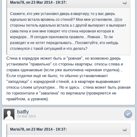
Maria78, on 23 Mar 2014 - 19:37:
Скажите, кто уже установил дверь в квартиру, то у вас дверь
идеально встала вровень со стеной? Мои мне установили...(((со
стороны петель идеально встала а с другой выпирает и выпирает
сама пена и они мне говорят что стена неровная которая в
коридоре... Я сегодня приложила правило... Ровная... То ли
разводят и не хотят переделывать... Посоветуйте, кто нибудь
столкнулся с такой ситуацией и что делать?
Стена в коридоре может быть и "ровная", но возможно дверь
установили "правильно" со стороны квартиры: откосы слева и
справа одинаковые (если уже выполнена черновая отделка)...
Если отделки ещё не было, то обычно устанавливают
"заподлицо" с коридорной стеной, а в квартире выравнивают
откосы слоем штукатурки... Но и здесь : стена может быть ровная
по горизонтали и "завалена" по вертикали (проверяется не
правИлом, а уровнем).
batfly
24 Mar 2014
Maria78, on 23 Mar 2014 - 19:37: