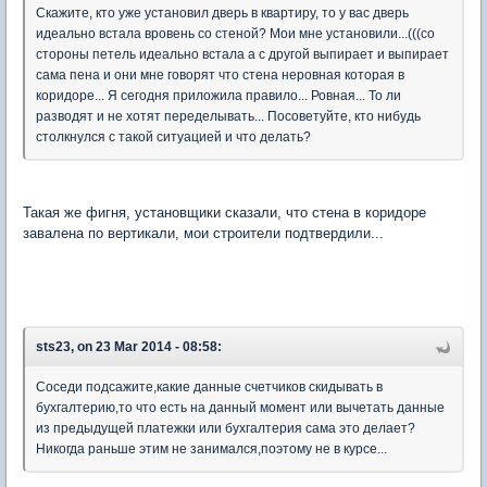
Скажите, кто уже установил дверь в квартиру, то у вас дверь
идеально встала вровень со стеной? Мои мне установили...(((со
стороны петель идеально встала а с другой выпирает и выпирает
сама пена и они мне говорят что стена неровная которая в
коридоре... Я сегодня приложила правило... Ровная... То ли
разводят и не хотят переделывать... Посоветуйте, кто нибудь
столкнулся с такой ситуацией и что делать?
Такая же фигня, установщики сказали, что стена в коридоре
завалена по вертикали, мои строители подтвердили...
sts23, on 23 Mar 2014 - 08:58:
Соседи подсажите,какие данные счетчиков скидывать в
бухгалтерию,то что есть на данный момент или вычетать данные
из предыдущей платежки или бухгалтерия сама это делает?
Никогда раньше этим не занимался,поэтому не в курсе...