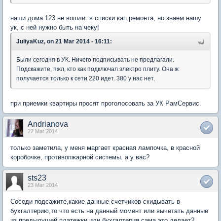
наши дома 123 не вошли. в списки кап.ремонта, но знаем нашу
ук, с ней нужно быть на чеку!
JuliyaKuz, on 21 Mar 2014 - 16:11:
Были сегодня в УК. Ничего подписывать не предлагали.
Подскажите, пжл, кто как подключал электро плиту. Она ж
получается только к сети 220 идет. 380 у нас нет.
при приемки квартиры просят проголосовать за УК РамСервис.
Andrianova
22 Mar 2014
только заметила, у меня маргает красная лампочка, в красной
коробочке, противопжарной системы. а у вас?
sts23
23 Mar 2014
Соседи подсажите,какие данные счетчиков скидывать в
бухгалтерию,то что есть на данный момент или вычетать данные
из предыдущей платежки или бухгалтерия сама это делает?