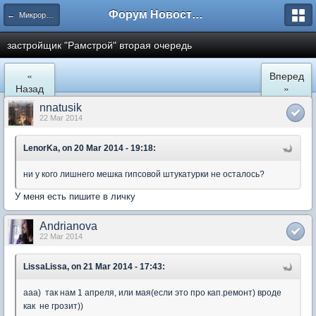
Форум Новостройки
← Микрорайон Солнечный (ул. Лучистая 1, 2, 3)
застройщик "Рамстрой" вторая очередь
«
Вперед
Назад
»
nnatusik
22 Mar 2014
LenorKa, on 20 Mar 2014 - 19:18:
ни у кого лишнего мешка гипсовой штукатурки не осталось?
У меня есть пишите в личку
Andrianova
22 Mar 2014
LissaLissa, on 21 Mar 2014 - 17:43:
ааа) так нам 1 апреля, или мая(если это про кап.ремонт) вроде
как не грозит))