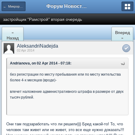
Форум Новостройки
← Микрорайон Солнечный (ул. Лучистая 1, 2, 3)
застройщик "Рамстрой" вторая очередь
«
Вперед
Назад
»
AleksandriNadejda
02 Apr 2014
Andrianova, on 02 Apr 2014 - 07:18:
без регистрации по месту пребывания или по месту жительства
более 4-х месяцев (вроде)-
влечет наложение административного штрафа в размере от двух
тысяч рублей.
Они там подзаработать что ли решили))) Бред какой-то! То, что
человек там живет или не живет, это все еще нужно доказать!!!