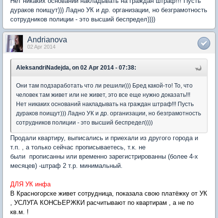
Нет никаких оснований накладывать на граждан штраф!!! Пусть
дураков поищут))) Ладно УК и др. организации, но безграмотность
сотрудников полиции - это высший беспредел))))
Andrianova
02 Apr 2014
AleksandriNadejda, on 02 Apr 2014 - 07:38:
Они там подзаработать что ли решили))) Бред какой-то! То, что
человек там живет или не живет, это все еще нужно доказать!!!
Нет никаких оснований накладывать на граждан штраф!!! Пусть
дураков поищут))) Ладно УК и др. организации, но безграмотность
сотрудников полиции - это высший беспредел))))
Продали квартиру, выписались и приехали из другого города и
т.п. , а только сейчас прописываетесь, т.к. не
были прописанны или временно зарегистрированны (более 4-х
месяцев) -штраф 2 т.р. минимальный.
ДЛЯ УК инфа
В Красногорске живет сотрудница, показала свою платёжку от УК
, УСЛУГА КОНСЬЕРЖКИ расчитывают по квартирам , а не по
кв.м. !