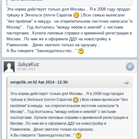
Эта норма действует только для Москвы... Я в 2008 году продал
трёшку в Энгельсе (почти Саратов
).Всю семью выписали
"без проблем" в никуда : на открепительном листочке написали "в
Москву"... Год болтались "между небом и землёй" с чистыми
паспортами...Купили липовые справки о временной регистрации в
Москве...По ним же и оформили ДДУ на новостройку в
Раменском... Денег хватило только на однушку...
А Вы говорите "Законодательство..."
JuliyaKuz
02 Apr 2014
sergei3k, on 02 Apr 2014 - 12:36:
Эта норма действует только для Москвы... Я в 2008 году продал
трёшку в Энгельсе (почти Саратов
).Всю семью выписали "без
проблем" в никуда : на открепительном листочке написали "в
Москву"... Год болтались "между небом и землёй" с чистыми
паспортами...Купили липовые справки о временной регистрации в
Москве...По ним же и оформили ДДУ на новостройку в
Раменском... Денег хватило только на однушку...
А Вы говорите "Законодательство..."