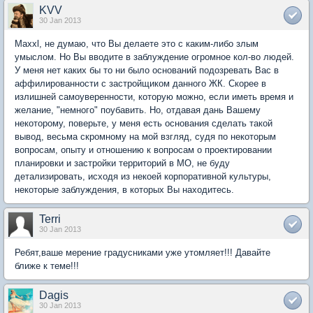
KVV
30 Jan 2013
Maxxl, не думаю, что Вы делаете это с каким-либо злым
умыслом. Но Вы вводите в заблуждение огромное кол-во людей.
У меня нет каких бы то ни было оснований подозревать Вас в
аффилированности с застройщиком данного ЖК. Скорее в
излишней самоуверенности, которую можно, если иметь время и
желание, "немного" поубавить. Но, отдавая дань Вашему
некоторому, поверьте, у меня есть основания сделать такой
вывод, весьма скромному на мой взгляд, судя по некоторым
вопросам, опыту и отношению к вопросам о проектировании
планировки и застройки территорий в МО, не буду
детализировать, исходя из некоей корпоративной культуры,
некоторые заблуждения, в которых Вы находитесь.
Terri
30 Jan 2013
Ребят,ваше мерение градусниками уже утомляет!!! Давайте
ближе к теме!!!
Dagis
30 Jan 2013