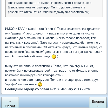
Прокомментировать не смогу. Наносить визит к продавцам в
ближ.время пока не планирую. Так что до этого момента
разрешите откланяться. Многие вздохнули с облегчением)
ИМХО и KVV и маххl - это "клоны" Текты. заметьте как грамотно
они "развели" этот диалог ! и ведь в итоге не один из них не
скатился до обхаивания Ньютона (мягко говоря наоборот, как
прямо, так и косвенно). Зато погасили зарождающийся именно с
негативным в отношении ЖК оттенком флуд, что возник перед их
прросто-таки "волшебным" диалогом (типа ох ты два таких профи
чистА случайнА забрели сюда
)
пишу это не вплане претензий к Текте, нет, почему бы и нет,
почему бы и не ограждать себя так грамотно от флуда, вполне
возможно инициируемого конкурентами...
интересно что еще придумает Текта и кто еще кроме этих двух
"профи" тут появится
Сообщение отредактировал ант: 30 January 2013 - 22:49
«
Вперед
Назад
»