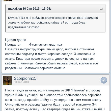
maxxl, on 30 Jan 2013 - 13:04:
KVV, вот Вы мне найдите жилую секцию с тремя квартирами на
этаже у любого застройщика, найдете? вот тогда будет
предметный разговор.
Цитата далее.
Продается 4-комнатная квартира
Развитая инфраструктура, тихий двор, чистый в отличном
состоянии подъезд и лифт, хорошие соседи. 3 квартиры на
этаже. Квартира после ремонта, двери из сосны, в ваннах
кафель, линолиум, балкон обшит евровагонкой, комнаты все
раздельны. Возможен варианта обмена.
Scorpionn15
30 Jan 2013
Насчёт вида из окна, если смотреть от ЖК "Ньютон" в сторону
храма и ЖК "Гуливер" то сначала там планировалась парковая
зона, но когда пришёл Шайгу то утвердил на этом месте школу
Олимпийского резерва (здания будут высотой максимум 3-4
этажа, поэтому если у Вас квартира будет на 5-м этаже и выше +