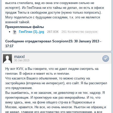
высота стилобата, вид из окна эти сооружения сильно не
испортят). Из ГенПлана ни кто тайны не делал, он есть в офисе
продаж Текты в свободном доступе (нужно только попросить).
Могу поделиться с будущими соседями, т.к. это не является
военной тайной.
Прикрепленные файлы
ГенПлан (1)..jpg
267.93К
261 Количество загрузок:
Сообщение отредактировал Scorpionn15: 30 January 2013 -
17:17
maxxl
30 Jan 2013
Ну вот KVV, а Вы говорите, что не дают людям смотреть на
генплан. В офисе и макет есть и генплан.
Что касается Вашего объявления, то можно ссылку на
застройщика (вторичка не интересует), его сайт. Я бы рассмотрел
это предложение.
Вы ошибаетесь, я не заказчик, не девелопер и не тех. надзор. Я
проектировщик. И проектирую как раз микрорайоны. И то, что
вижу здесь, мне, на фоне общего стр-ва в Подмосковье и
Москве, нравится. Не все, но очень многое. Ньютон не образец и
не идеал, главное его достоинство это местоположение, а все