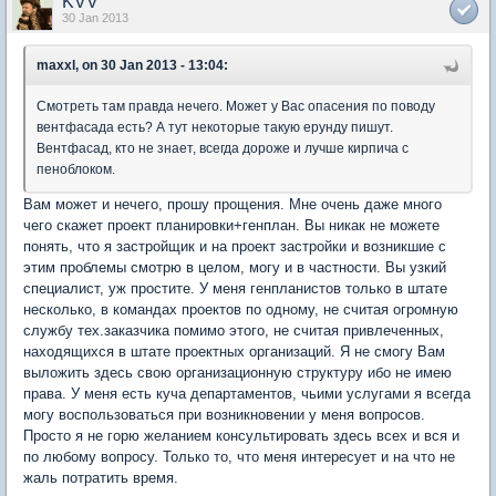
KVV
30 Jan 2013
maxxl, on 30 Jan 2013 - 13:04:
Смотреть там правда нечего. Может у Вас опасения по поводу
вентфасада есть? А тут некоторые такую ерунду пишут.
Вентфасад, кто не знает, всегда дороже и лучше кирпича с
пеноблоком.
Вам может и нечего, прошу прощения. Мне очень даже много
чего скажет проект планировки+генплан. Вы никак не можете
понять, что я застройщик и на проект застройки и возникшие с
этим проблемы смотрю в целом, могу и в частности. Вы узкий
специалист, уж простите. У меня генпланистов только в штате
несколько, в командах проектов по одному, не считая огромную
службу тех.заказчика помимо этого, не считая привлеченных,
находящихся в штате проектных организаций. Я не смогу Вам
выложить здесь свою организационную структуру ибо не имею
права. У меня есть куча департаментов, чьими услугами я всегда
могу воспользоваться при возникновении у меня вопросов.
Просто я не горю желанием консультировать здесь всех и вся и
по любому вопросу. Только то, что меня интересует и на что не
жаль потратить время.