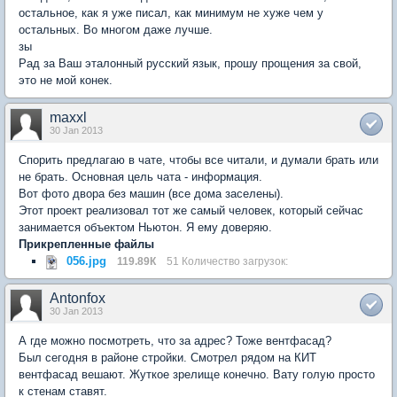
остальное, как я уже писал, как минимум не хуже чем у
остальных. Во многом даже лучше.
зы
Рад за Ваш эталонный русский язык, прошу прощения за свой,
это не мой конек.
maxxl
30 Jan 2013
Спорить предлагаю в чате, чтобы все читали, и думали брать или
не брать. Основная цель чата - информация.
Вот фото двора без машин (все дома заселены).
Этот проект реализовал тот же самый человек, который сейчас
занимается объектом Ньютон. Я ему доверяю.
Прикрепленные файлы
056.jpg
119.89К
51 Количество загрузок:
Antonfox
30 Jan 2013
А где можно посмотреть, что за адрес? Тоже вентфасад?
Был сегодня в районе стройки. Смотрел рядом на КИТ
вентфасад вешают. Жуткое зрелище конечно. Вату голую просто
к стенам ставят.