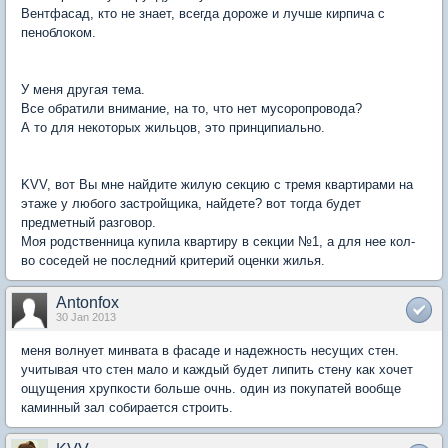
Вентфасад, кто не знает, всегда дороже и лучше кирпича с
пеноблоком.
У меня другая тема.
Все обратили внимание, на то, что нет мусоропровода?
А то для некоторых жильцов, это принципиально.
KVV, вот Вы мне найдите жилую секцию с тремя квартирами на
этаже у любого застройщика, найдете? вот тогда будет
предметный разговор.
Моя родственница купила квартиру в секции №1, а для нее кол-
во соседей не последний критерий оценки жилья.
Antonfox
30 Jan 2013
меня волнует минвата в фасаде и надежность несущих стен.
учитывая что стен мало и каждый будет липить стену как хочет
ощущения хрупкости больше очнь. один из покупатей вообще
каминный зал собирается строить.