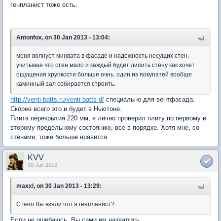
генпланист тоже есть.
Antonfox, on 30 Jan 2013 - 13:04:
меня волнует минвата в фасаде и надежность несущих стен.
учитывая что стен мало и каждый будет липить стену как хочет
ощущения хрупкости больше очнь. один из покупатей вообще
каминный зал собирается строить.
http://venti-batts.ru/venti-batts-d/
специально для вентфасада.
Скорее всего это и будет в Ньютоне.
Плита перекрытия 220 мм, я лично проверил плиту по первому и
второму предельному состоянию, все в порядке. Хотя мне, со
стенами, тоже больше нравится.
KVV
30 Jan 2013
maxxl, on 30 Jan 2013 - 13:29:
С чего Вы взяли что я генпланист?
Если не ошибаюсь, Вы сами им назвались.