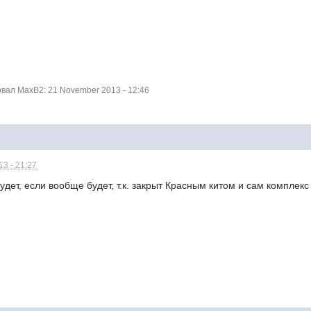
ал MaxB2: 21 November 2013 - 12:46
3 - 21:27
дет, если вообще будет, т.к. закрыт Красным китом и сам комплекс