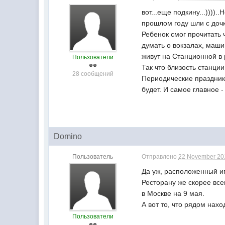
вот...еще подкину...)))
прошлом году шли с дочк
Ребенок смог прочитать 
думать о вокзалах, маши
живут на Станционной в
Пользователи
Так что близость станци
28 сообщений
Периодические праздники
будет. И самое главное -
Domino
Пользователь
Отправлено
22 November 201
Да уж, расположенный ип
Ресторану же скорее все
в Москве на 9 мая.
А вот то, что рядом нах
Пользователи