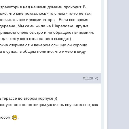
ая траектория над нашими домами проходит. В
ко, что мне показалось что с ним что-то не так.
пересчитать все иллюминаторы. Если все время
в деревне. Мы сами жили на Шараповке, друзья
привыкли очень быстро и не обращают внимания.
для тех у кого окна на него выходят).
м окна открывают и вечером слышно оч хорошо
а в сутки...в общем понятно, что имею в виду
#1128
 терассе во втором корпусе ))
алютуют они по пятницам уж очень внушительно, как
плюсом
.