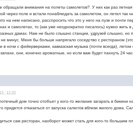
)..Не обращали внимания на полеты самолетов?. У них как раз летн
ой через поле и встали понаблюдать за самолетом, он летел так низ
что на нем написано, расспросить что это у него на пузе и почти 
нах и самолетах, то (как уже неоднократно писалось) нужно жить 
 разных дамах. Нам не было слышно станции, удрузей слышно, но 
и не минус. Меня бы больше напрягало соседство с рестораном (это 
 в ночи с фейерверками, кавказская музыка (почти всегда), лето
 запахи, они, конечно ароматные, но если вам будет пахнуть 24 час
3 - 12:20
отечный дом точно отобъет у кого-то желание загарать в бикини на
го придется отказаться от запуска салютов вблизи жилого дома. С
одиться сам ресторан, наоборот может стать для кого-то большим 