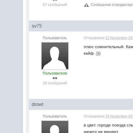
67 сообщений
Сообщение отредактиров
sv75
Пользователь
Отправлено
22 November 201
плюс сомнительный. Кажд
кайф..)))
Пользователи
28 сообщений
drowt
Пользователь
Отправлено
25 November 201
в цвет. городе поезда с
ничего не меняет.