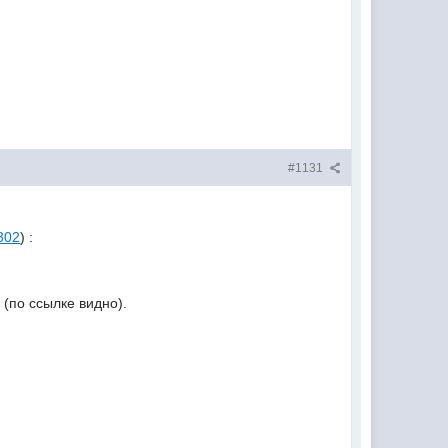
#1131
3302
) :
 (по ссылке видно).