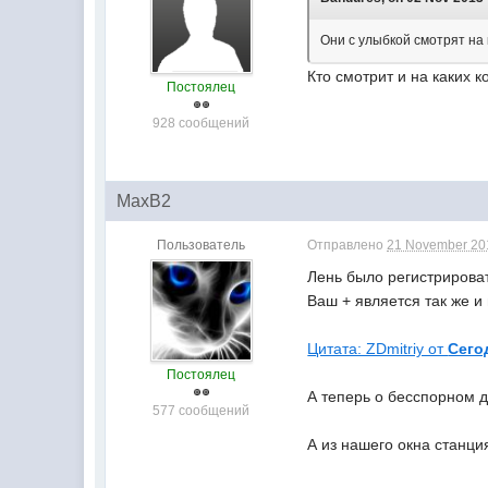
Они с улыбкой смотрят на
Кто смотрит и на каких
Постоялец
928 сообщений
MaxB2
Пользователь
Отправлено
21 November 201
Лень было регистрироват
Ваш + является так же и
Цитата: ZDmitriy от
Сего
Постоялец
А теперь о бесспорном 
577 сообщений
А из нашего окна станци