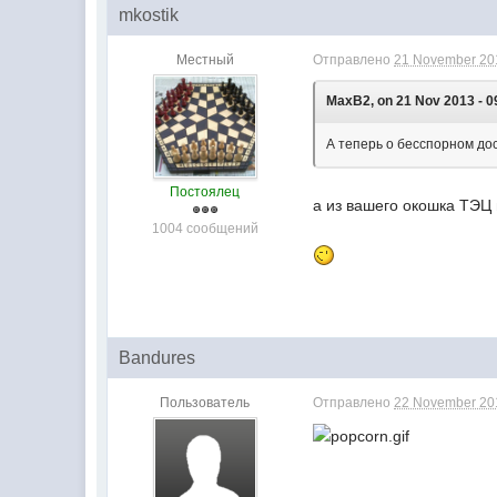
mkostik
Местный
Отправлено
21 November 201
MaxB2, on 21 Nov 2013 - 0
А теперь о бесспорном дос
Постоялец
а из вашего окошка ТЭЦ 
1004 сообщений
Bandures
Пользователь
Отправлено
22 November 201