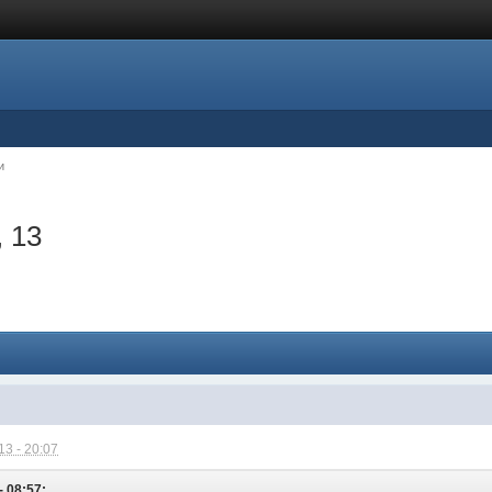
и
 13
3 - 20:07
- 08:57: