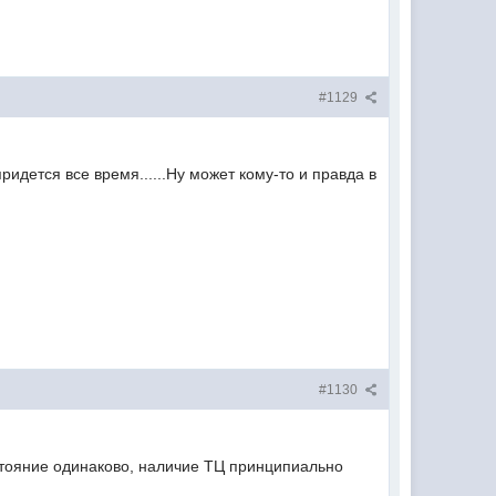
#1129
идется все время......Ну может кому-то и правда в
#1130
астояние одинаково, наличие ТЦ принципиально