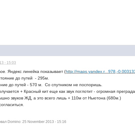
3 - 15:03
ое. Яндекс линейка показывает (
http://maps.yandex.r...978,-0.0031
стояние до путей - 295м.
ние до путей - 570 м. Со спутником не поспоришь.
олучается + Красный кит еще как звук поглотит - огромная преграда
шно звуков ЖД, а это всего лишь + 110м от Ньютона (680м.)
согласиться.
ал Domino: 25 November 2013 - 15:16