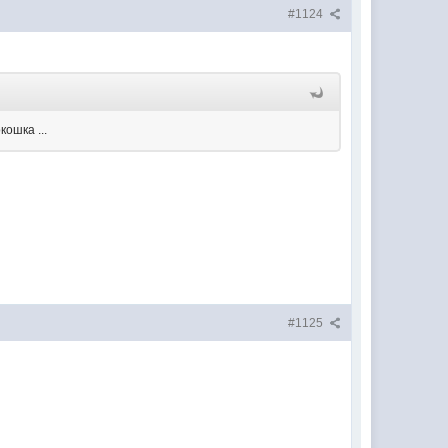
#1124
кошка ...
#1125