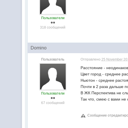
Пользователи
318 сообщений
Domino
Пользователь
Отправлено
25 November 201
Расcтояние - неодинаков
Цвет город - среднее ра
Ньютон - среднее растоя
Почти в 2 раза дальше п
В ЖК Перспектива не слы
Пользователи
Так что, смею с вами не 
67 сообщений
Сообщение отредактиров