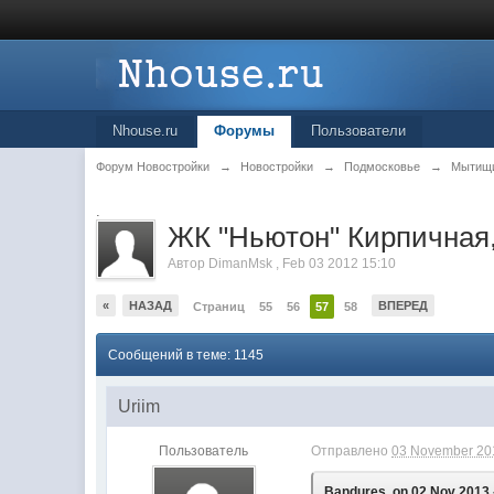
Nhouse.ru
Форумы
Пользователи
Форум Новостройки
→
Новостройки
→
Подмосковье
→
Мытищ
.
ЖК "Ньютон" Кирпичная,
Автор
DimanMsk
,
Feb 03 2012 15:10
«
НАЗАД
ВПЕРЕД
Страниц
55
56
57
58
Сообщений в теме: 1145
Uriim
Пользователь
Отправлено
03 November 201
Bandures, on 02 Nov 2013 