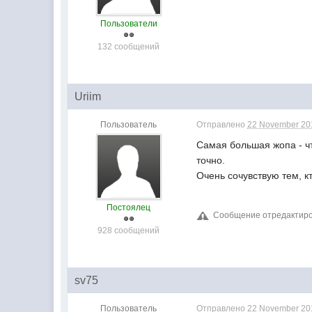
Пользователи
132 сообщений
Uriim
Пользователь
Отправлено
22 November 201
Самая большая жопа - чт
точно.
Очень сочувствую тем, кт
Постоялец
Сообщение отредактиров
928 сообщений
sv75
Пользователь
Отправлено
22 November 201