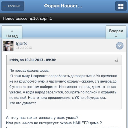
Форум Новостройки
← Хлебниково
Новое шоссе, д.10, корп.1
«
Вперед
Назад
»
IgorS
11 Jul 2013
irrbis, on 10 Jul 2013 - 09:30:
По поводу охраны дома.
Я пока вижу 1 вариант: попробовать договориться с УК временно
не на круглосуточную, а частичную охрану - скажем, с 9 вечера до
9 утра или как там наберется. Но именно на ночь, днем-то не так
ужасно. А когда народ заселится, собирать по полной и охранять
по полной. Но это пока предложение, с УК не обсуждалось.
Кто что думает?
А что у нас так активность у всех упала?
Или уже никого не интересует охрана НАШЕГО дома ?