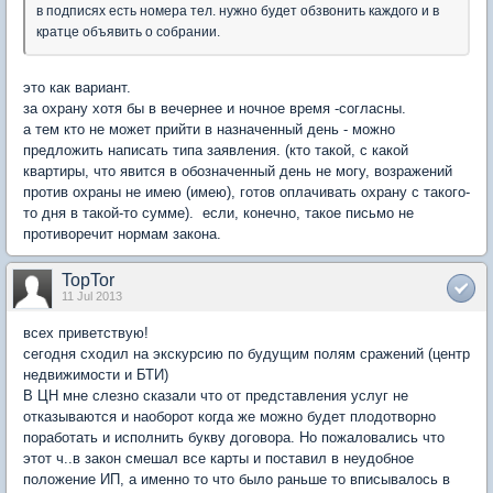
в подписях есть номера тел. нужно будет обзвонить каждого и в
кратце объявить о собрании.
это как вариант.
за охрану хотя бы в вечернее и ночное время -согласны.
а тем кто не может прийти в назначенный день - можно
предложить написать типа заявления. (кто такой, с какой
квартиры, что явится в обозначенный день не могу, возражений
против охраны не имею (имею), готов оплачивать охрану с такого-
то дня в такой-то сумме). если, конечно, такое письмо не
противоречит нормам закона.
TopTor
11 Jul 2013
всех приветствую!
сегодня сходил на экскурсию по будущим полям сражений (центр
недвижимости и БТИ)
В ЦН мне слезно сказали что от представления услуг не
отказываются и наоборот когда же можно будет плодотворно
поработать и исполнить букву договора. Но пожаловались что
этот ч..в закон смешал все карты и поставил в неудобное
положение ИП, а именно то что было раньше то вписывалось в