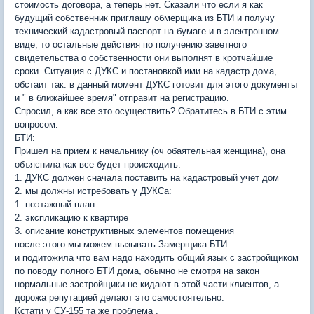
стоимость договора, а теперь нет. Сказали что если я как
будущий собственник приглашу обмерщика из БТИ и получу
технический кадастровый паспорт на бумаге и в электронном
виде, то остальные действия по получению заветного
свидетельства о собственности они выполнят в кротчайшие
сроки. Ситуация с ДУКС и постановкой ими на кадастр дома,
обстаит так: в данный момент ДУКС готовит для этого документы
и " в ближайшее время" отправит на регистрацию.
Спросил, а как все это осуществить? Обратитесь в БТИ с этим
вопросом.
БТИ:
Пришел на прием к начальнику (оч обаятельная женщина), она
объяснила как все будет происходить:
1. ДУКС должен сначала поставить на кадастровый учет дом
2. мы должны истребовать у ДУКСа:
1. поэтажный план
2. экспликацию к квартире
3. описание конструктивных элементов помещения
после этого мы можем вызывать Замерщика БТИ
и подитожила что вам надо находить общий язык с застройщиком
по поводу полного БТИ дома, обычно не смотря на закон
нормальные застройщики не кидают в этой части клиентов, а
дорожа репутацией делают это самостоятельно.
Кстати у СУ-155 та же проблема .