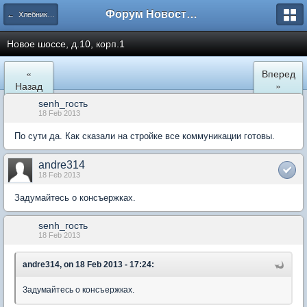
Форум Новостройки
← Хлебниково
Новое шоссе, д.10, корп.1
«
Вперед
Назад
»
senh_гость
18 Feb 2013
По сути да. Как сказали на стройке все коммуникации готовы.
andre314
18 Feb 2013
Задумайтесь о консъержках.
senh_гость
18 Feb 2013
andre314, on 18 Feb 2013 - 17:24:
Задумайтесь о консъержках.