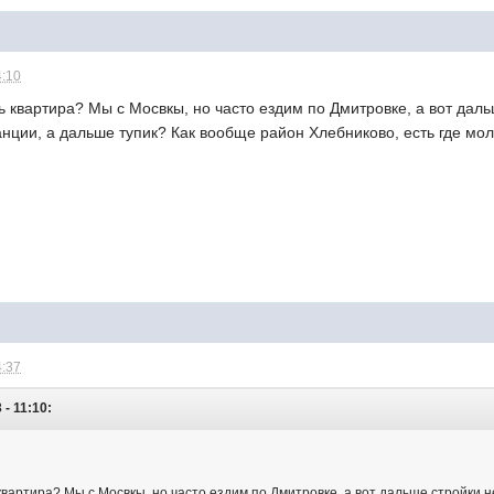
4:10
 квартира? Мы с Мосвкы, но часто ездим по Дмитровке, а вот дальш
анции, а дальше тупик? Как вообще район Хлебниково, есть где мо
4:37
 - 11:10:
вартира? Мы с Мосвкы, но часто ездим по Дмитровке, а вот дальше стройки не