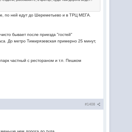
ше, по ней едут до Шереметьево и в ТРЦ МЕГА.
 чисто бывает после приезда "гостей"
аса. До метро Тимирязевская примерно 25 минут,
а парк частный с рестораном и т.п. Пешком
#1408
 меньше чем дорога до туда.