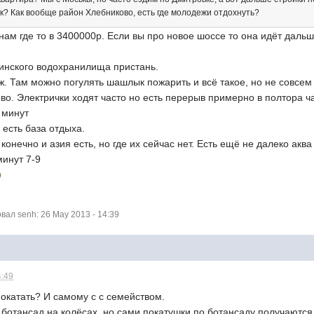
ик? Как вообще район Хлебниково, есть где молодежи отдохнуть?
ам где то в 3400000р. Если вы про новое шоссе то она идёт даль
минского водохранилища пристань.
яж. Там можно погулять шашлык пожарить и всё такое, но не совсем
во. Электрички ходят часто но есть перерыв примерно в полтора ч
 минут
 есть база отдыха.
онечно и азия есть, но где их сейчас нет. Есть ещё не далеко акв
минут 7-9
ал senh: 26 May 2013 - 14:39
4:49
покатать? И самому с с семейством.
 ботансад на колёсах, но сами покатушки по ботансаду получаются