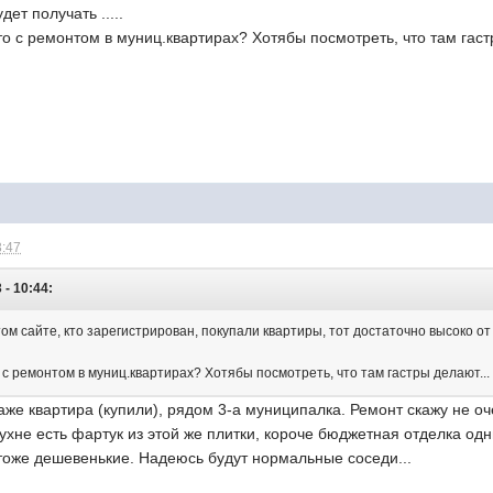
дет получать .....
ото с ремонтом в муниц.квартирах? Хотябы посмотреть, что там гаст
3:47
 - 10:44:
ом сайте, кто зарегистрирован, покупали квартиры, тот достаточно высоко от
о с ремонтом в муниц.квартирах? Хотябы посмотреть, что там гастры делают...
таже квартира (купили), рядом 3-а муниципалка. Ремонт скажу не о
 кухне есть фартук из этой же плитки, короче бюджетная отделка о
тоже дешевенькие. Надеюсь будут нормальные соседи...