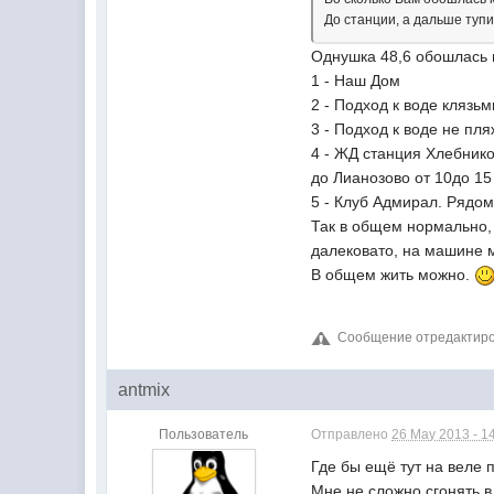
До станции, а дальше туп
Однушка 48,6 обошлась н
1 - Наш Дом
2 - Подход к воде клязь
3 - Подход к воде не пл
4 - ЖД станция Хлебнико
до Лианозово от 10до 15
5 - Клуб Адмирал. Рядом
Так в общем нормально, к
далековато, на машине 
В общем жить можно.
Сообщение отредактиров
antmix
Пользователь
Отправлено
26 May 2013 - 1
Где бы ещё тут на веле 
Мне не сложно сгонять в