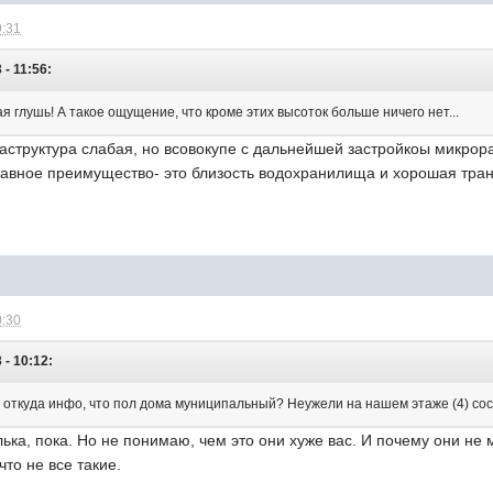
9:31
 - 11:56:
ая глушь! А такое ощущение, что кроме этих высоток больше ничего нет...
раструктура слабая, но всовокупе с дальнейшей застройкоы микро
авное преимущество- это близость водохранилища и хорошая тран
0:30
 - 10:12:
а откуда инфо, что пол дома муниципальный? Неужели на нашем этаже (4) сос
лька, пока. Но не понимаю, чем это они хуже вас. И почему они не
 что не все такие.