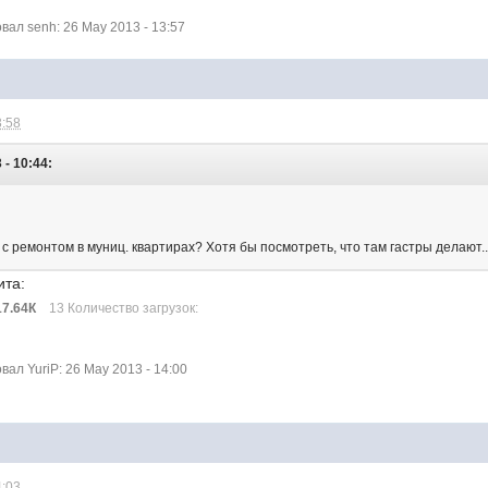
ал senh: 26 May 2013 - 13:57
3:58
 - 10:44:
о с ремонтом в муниц. квартирах? Хотя бы посмотреть, что там гастры делают..
ита:
17.64К
13 Количество загрузок:
л YuriP: 26 May 2013 - 14:00
4:03