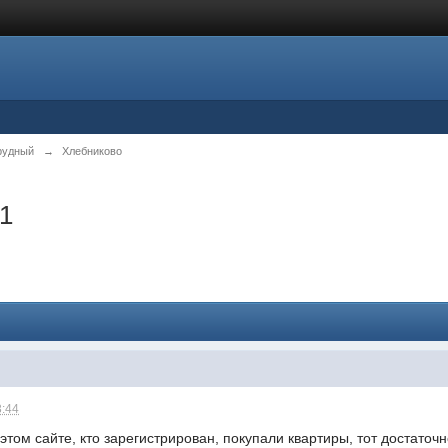
рудный
→
Хлебниково
.1
3:44
этом сайте, кто зарегистрирован, покупали квартиры, тот достаточ