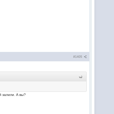
#1405
й залили. А вы?