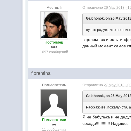
Местный
Отправлено
26 May 2013 - 1
Galchonok, on 26 May 2013
ну это радует, что не полн
в целом так и есть. инф
Постоялец
данный момент самое гл
1097 сообщений
fiorentina
Пользователь
Отправлено
27 May 2013 - 0
Galchonok, on 26 May 2013
Расскажите, пожалуйста, 
Я не бабулька и не деду
Пользователи
соседи!!!!!!!!!!!! Надеюсь,
11 сообщений