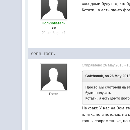
соседями будут те, кто бу
Кстати, а есть где-то ф
Пользователи
21 сообщений
senh_гость
Отправлено
26 May 2013 - 1
Galchonok, on 26 May 2013
Просто, мы смотрели на эт
будет получать .....
Гости
Кстати, а есть где-то фот
Не факт. У нас на 9ом э
плитка не в потолок, на
краны современные, но 