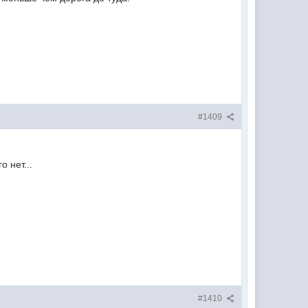
#1409
 нет...
#1410