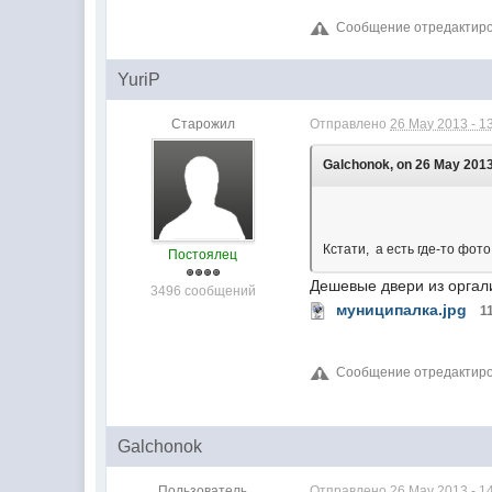
Сообщение отредактиров
YuriP
Старожил
Отправлено
26 May 2013 - 1
Galchonok, on 26 May 2013
Кстати, а есть где-то фот
Постоялец
Дешевые двери из оргал
3496 сообщений
муниципалка.jpg
1
Сообщение отредактирова
Galchonok
Пользователь
Отправлено
26 May 2013 - 1