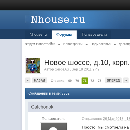
Nhouse.ru
Форумы
Пользователи
Форум Новостройки
→
Новостройки
→
Подмосковье
→
Долгоп
.
Новое шоссе, д.10, корп
Автор
SergeAS
,
Sep 18 2011 9:49
«
НАЗАД
ВПЕРЕД
»
Страниц
69
70
71
72
73
Сообщений в теме: 3302
Galchonok
Пользователь
Отправлено
26 May 2013 - 1
Просто, мы смотрели на 