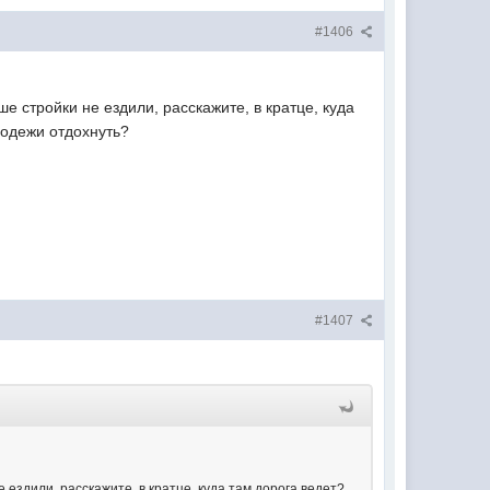
#1406
е стройки не ездили, расскажите, в кратце, куда
лодежи отдохнуть?
#1407
 ездили, расскажите, в кратце, куда там дорога ведет?