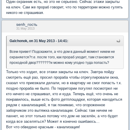
Один охранник есть, но это не серьезно. Сейчас этажи закрыты
на ключ. Сам же прораб говорит, что по территории можно гулять
никого не спрашивая.
senh_гость
31 May 2013
Galchonok, on 31 May 2013 - 14:41:
Всем привет! Подскажите, а что дом в данный момент никем не
охраняется?т.е. после того, как прораб уходит, там становится
проходной двор???????и можно кому угодно туда попасть?
Только что ходил, все этажи закрыты на ключ. Завтра пойду
смотреть ещё раз, просил прораба чтобы отрегулировали окна,
сказал что приезжали делали, но в квартиру не смог попасть т.к.
поздно прораба не было. По территории погулял посмотрел ни
кто ничего не спрашивал, кто и куда. Теперь ещё, что очень не
понравилось, выше есть фото детплощадки, которая находиться
рядом с канализацией, я так понимаю, что огороженное
заборчиком это вытяжка канализации. Сейчас там ничем не
пахнет, но этот только потому что дом не заселён, а что будет
когда все заселяться? Может я конечно ошибаюсь...
Вот что обведено красным - канализация!