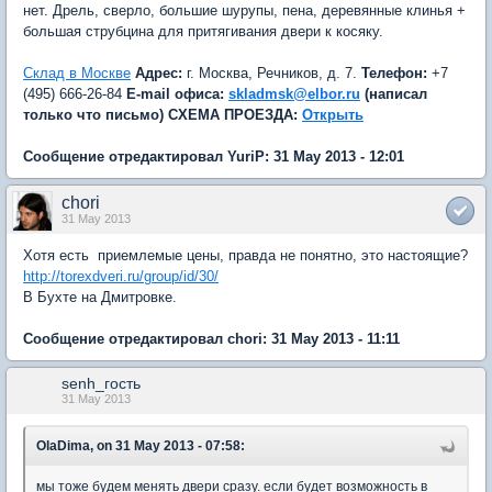
нет. Дрель, сверло, большие шурупы, пена, деревянные клинья +
большая струбцина для притягивания двери к косяку.
Склад в Москве
Адрес:
г. Москва, Речников, д. 7.
Телефон:
+7
(495) 666-26-84
E-mail офиса:
skladmsk@elbor.ru
(написал
только что письмо)
СХЕМА ПРОЕЗДА:
Открыть
Сообщение отредактировал YuriP: 31 May 2013 - 12:01
chori
31 May 2013
Хотя есть приемлемые цены, правда не понятно, это настоящие?
http://torexdveri.ru/group/id/30/
В Бухте на Дмитровке.
Сообщение отредактировал chori: 31 May 2013 - 11:11
senh_гость
31 May 2013
OlaDima, on 31 May 2013 - 07:58:
мы тоже будем менять двери сразу. если будет возможность в