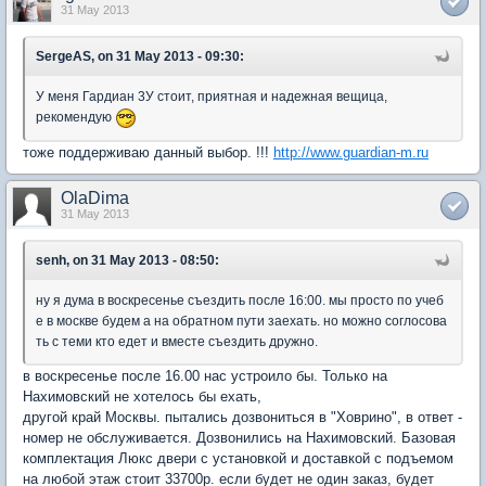
31 May 2013
SergeAS, on 31 May 2013 - 09:30:
У меня Гардиан 3У стоит, приятная и надежная вещица,
рекомендую
тоже поддерживаю данный выбор. !!!
http://www.guardian-m.ru
OlaDima
31 May 2013
senh, on 31 May 2013 - 08:50:
ну я дума в воскресенье съездить после 16:00. мы просто по учеб
е в москве будем а на обратном пути заехать. но можно соглосова
ть с теми кто едет и вместе съездить дружно.
в воскресенье после 16.00 нас устроило бы. Только на
Нахимовский не хотелось бы ехать,
другой край Москвы. пытались дозвониться в "Ховрино", в ответ -
номер не обслуживается. Дозвонились на Нахимовский. Базовая
комплектация Люкс двери с установкой и доставкой с подъемом
на любой этаж стоит 33700р. если будет не один заказ, будет