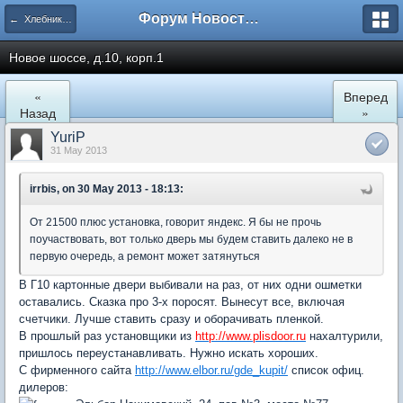
Форум Новостройки
← Хлебниково
Новое шоссе, д.10, корп.1
«
Вперед
Назад
»
YuriP
31 May 2013
irrbis, on 30 May 2013 - 18:13:
От 21500 плюс установка, говорит яндекс. Я бы не прочь
поучаствовать, вот только дверь мы будем ставить далеко не в
первую очередь, а ремонт может затянуться
В Г10 картонные двери выбивали на раз, от них одни ошметки
оставались. Сказка про 3-х поросят. Вынесут все, включая
счетчики. Лучше ставить сразу и оборачивать пленкой.
В прошлый раз установщики из
http://www.plisdoor.ru
нахалтурили,
пришлось переустанавливать. Нужно искать хороших.
С фирменного сайта
http://www.elbor.ru/gde_kupit/
список офиц.
дилеров: