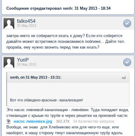
Сообщение отредактировал senh: 31 May 2013 - 18:34
falko454
31 May 2013
завтра никто не собирается ехать к дому? Если кто соберется
давайте может встретимся познакомимся поближе... Дайте тел.
прораба, ему нужно звонить перед тем как ехать?
YuriP
31 May 2013
senh, on 31 May 2013 - 15:31:
Вот что обведено красным - канализация!
Это насос ливневой канализации - ливнёвки. Туда попадает вода,
стекающая с крыши по трубе и через решетки на проезжей части.
насос ливневки.jpg
362.37К
34 Количество загрузок:
Вообще, не знаю для Хлебниково или для чего-то еще, или
наоборот, в нашу сторону тянут канализационную трубу вдоль