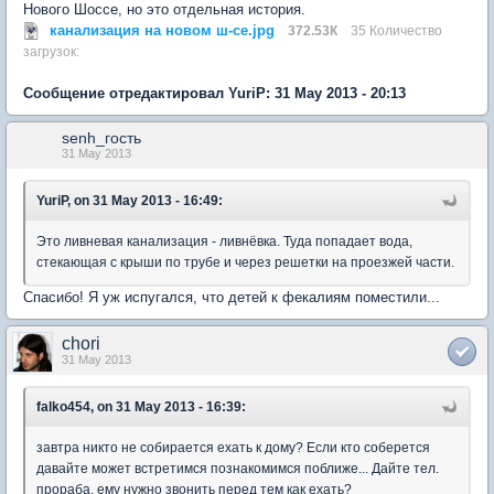
Нового Шоссе, но это отдельная история.
канализация на новом ш-се.jpg
372.53К
35 Количество
загрузок:
Сообщение отредактировал YuriP: 31 May 2013 - 20:13
senh_гость
31 May 2013
YuriP, on 31 May 2013 - 16:49:
Это ливневая канализация - ливнёвка. Туда попадает вода,
стекающая с крыши по трубе и через решетки на проезжей части.
Спасибо! Я уж испугался, что детей к фекалиям поместили...
chori
31 May 2013
falko454, on 31 May 2013 - 16:39:
завтра никто не собирается ехать к дому? Если кто соберется
давайте может встретимся познакомимся поближе... Дайте тел.
прораба, ему нужно звонить перед тем как ехать?