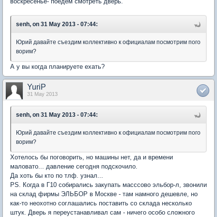
воскресенье- поедем смотреть дверь.
senh, on 31 May 2013 - 07:44:
Юрий давайте съездим коллективно к официалам посмотрим пого
ворим?
А у вы когда планируете ехать?
YuriP
31 May 2013
senh, on 31 May 2013 - 07:44:
Юрий давайте съездим коллективно к официалам посмотрим пого
ворим?
Хотелось бы поговорить, но машины нет, да и времени
маловато... давление сегодня подскочило.
Да хоть бы кто по тлф. узнал...
PS. Когда в Г10 собирались закупать масссово эльбор-л, звонили
на склад фирмы ЭЛЬБОР в Москве - там намного дешевле, но
как-то неохотно соглашались поставить со склада несколько
штук. Дверь я переустанавливал сам - ничего особо сложного