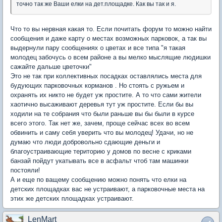
точно так же Ваши елки на дет.площадке. Как вы так и я.
Что то вы нервная какая то. Если почитать форум то можно найти
сообщения и даже карту о местах возможных парковок, а так вы
выдернули пару сообщениях о цветах и все типа "я такая
молодец забочусь о всем районе а вы мелко мыслящие людишки
сажайте дальше цветочки"
Это не так при коллективных посадках оставлялись места для
будующих парковочных корманов . Но стоять с ружьем и
охранять их никто не будет уж простите. А то что сами жители
хаотично высаживают деревья тут уж простите. Если бы вы
ходили на те собрания что были раньше вы бы были в курсе
всего этого. Так нет же, зачем, проще сейчас всех во всем
обвинить и саму себя уверить что вы молодец! Удачи, но не
думаю что люди добровольно сдающие деньги и
благоустраивающие територию у домов по весне с криками
банзай пойдут укатывать все в асфальт чтоб там машинки
постояли!
А и еще по ващему сообщению можно понять что елки на
детских площадках вас не устраивают, а парковочные места на
этих же детских площадках устраивают.
LenMart