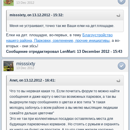
13 Dec 2012
misssixty, on 13.12.2012 - 15:32:
Меня не устраивают, точно так же Ваши елки на дет.площадке.
Елки на дет. площадке, во-первых, в тему
Благоустройство
нашего района, Парковки, озеленение, прочие инициативы
, а во-
вторых - они збсь!
Сообщение отредактировал LenMart: 13 December 2012 - 15:43
misssixty
13 Dec 2012
Anet, on 13.12.2012 - 16:41:
Что то вы нервная какая то. Если почитать форум то можно найти
сообщения и даже карту о местах возможных парковок, а так вы
выдернули пару сообщениях о цветах и все типа "я такая
молодец забочусь о всем районе а вы мелко мыслящие людишки
сажайте дальше цветочки"
Это не так при коллективных посадках оставлялись места для
будующих парковочных корманов . Но стоять с ружьем и охранять
их никто не будет уж простите. А то что сами жители хаотично