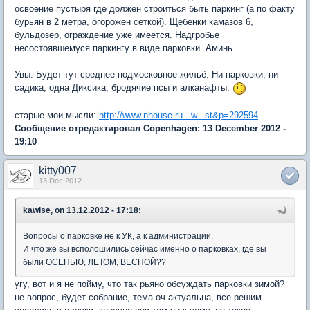
освоение пустыря где должен строиться быть паркинг (а по факту
бурьян в 2 метра, огорожен сеткой). Щебенки камазов 6,
бульдозер, ограждение уже имеется. Надгробье
несостоявшемуся паркингу в виде парковки. Аминь.
Увы. Будет тут среднее подмосковное жильё. Ни парковки, ни
садика, одна Диксика, бродячие псы и алканафты.
старые мои мысли:
http://www.nhouse.ru...w...st&p=292594
Сообщение отредактировал Copenhagen: 13 December 2012 -
19:10
kitty007
13 Dec 2012
kawise, on 13.12.2012 - 17:18:
Вопросы о парковке не к УК, а к администрации.
И что же вы всполошились сейчас именно о парковках, где вы
были ОСЕНЬЮ, ЛЕТОМ, ВЕСНОЙ??
угу, вот и я не пойму, что так рьяно обсуждать парковки зимой?
не вопрос, будет собрание, тема оч актуальна, все решим.