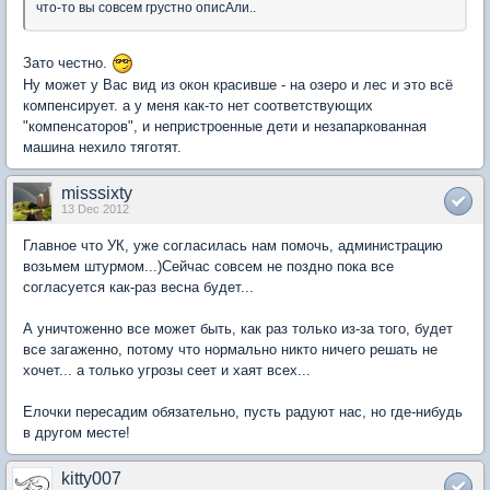
что-то вы совсем грустно описАли..
Зато честно.
Ну может у Вас вид из окон красивше - на озеро и лес и это всё
компенсирует. а у меня как-то нет соответствующих
"компенсаторов", и непристроенные дети и незапаркованная
машина нехило тяготят.
misssixty
13 Dec 2012
Главное что УК, уже согласилась нам помочь, администрацию
возьмем штурмом...)Сейчас совсем не поздно пока все
согласуется как-раз весна будет...
А уничтоженно все может быть, как раз только из-за того, будет
все загаженно, потому что нормально никто ничего решать не
хочет... а только угрозы сеет и хаят всех...
Елочки пересадим обязательно, пусть радуют нас, но где-нибудь
в другом месте!
kitty007