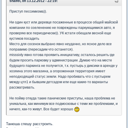
shalfei, on 13.12.2012 - 22:19:
Приступ пессимизма)).
Ни один куст или деревце посаженные в процессе общей майской
компании по озеленению не повреждены паркующимися авто, я
проверяю все периодически)). УК кстати обещали весной еще
кустиков посадить
Место для сосенок выбрано явно неудачно, но ясное дело все
поправимо (пересадим что останется).
misssixty явно готова проявить инициативу, осталось решить где
будем просить парковку у администрации. Думаю что на месте
будущего паркинга не получится, т.к. пустырь у диксики в аренде у
хозяина этого магазина, а огороженная территория имеет
неподходящий статус земли. Надо пробивать что с пустырем
между цтп1 и бывшим детсадом или еще какие-то варианты
рассматривать.
Не пойму откуда такие панические приступы, наша проблема не
уникальна, как минимум все подмосковье с теми же проблемами, и
ничего, как-то живут. Все будет хорошо
Танюша спешу расстроить.