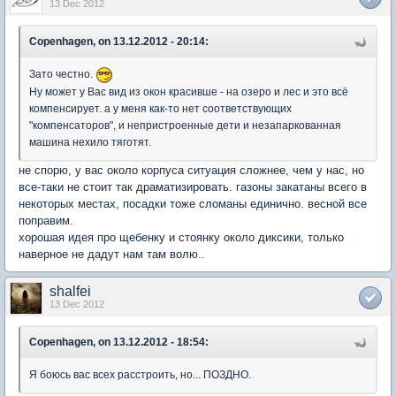
13 Dec 2012
Copenhagen, on 13.12.2012 - 20:14:
Зато честно.
Ну может у Вас вид из окон красивше - на озеро и лес и это всё
компенсирует. а у меня как-то нет соответствующих
"компенсаторов", и непристроенные дети и незапаркованная
машина нехило тяготят.
не спорю, у вас около корпуса ситуация сложнее, чем у нас, но
все-таки не стоит так драматизировать. газоны закатаны всего в
некоторых местах, посадки тоже сломаны единично. весной все
поправим.
хорошая идея про щебенку и стоянку около диксики, только
наверное не дадут нам там волю..
shalfei
13 Dec 2012
Copenhagen, on 13.12.2012 - 18:54:
Я боюсь вас всех расстроить, но... ПОЗДНО.