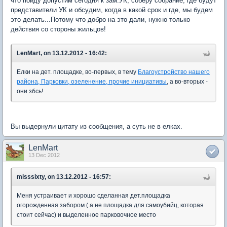
что пойду допустим сегодня к зам.УК, соберу собрание, где будут
представители УК и обсудим, когда в какой срок и где, мы будем
это делать...Потому что добро на это дали, нужно только
действия со стороны жильцов!
LenMart, on 13.12.2012 - 16:42:
Елки на дет. площадке, во-первых, в тему
Благоустройство нашего
района, Парковки, озеленение, прочие инициативы
, а во-вторых -
они збсь!
Вы выдернули цитату из сообщения, а суть не в елках.
LenMart
13 Dec 2012
misssixty, on 13.12.2012 - 16:57:
Меня устраивает и хорошо сделанная дет.площадка
огорожденная забором ( а не площадка для самоубийц, которая
стоит сейчас) и выделенное парковочное место