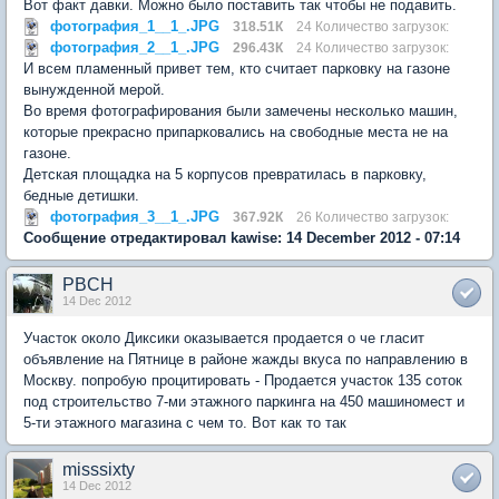
Вот факт давки. Можно было поставить так чтобы не подавить.
фотография_1__1_.JPG
318.51К
24 Количество загрузок:
фотография_2__1_.JPG
296.43К
24 Количество загрузок:
И всем пламенный привет тем, кто считает парковку на газоне
вынужденной мерой.
Во время фотографирования были замечены несколько машин,
которые прекрасно припарковались на свободные места не на
газоне.
Детская площадка на 5 корпусов превратилась в парковку,
бедные детишки.
фотография_3__1_.JPG
367.92К
26 Количество загрузок:
Сообщение отредактировал kawise: 14 December 2012 - 07:14
PBCH
14 Dec 2012
Участок около Диксики оказывается продается о че гласит
объявление на Пятнице в районе жажды вкуса по направлению в
Москву. попробую процитировать - Продается участок 135 соток
под строительство 7-ми этажного паркинга на 450 машиномест и
5-ти этажного магазина с чем то. Вот как то так
misssixty
14 Dec 2012