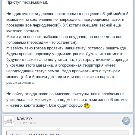
Приступ пессимизма)).
Ни один куст или деревце посаженные в процессе общей майской
компании по озеленению не повреждены паркующимися авто, я
проверяю все периодически)). УК кстати обещали весной еще
кустиков посадить
Место для сосенок выбрано явно неудачно, но ясное дело все
поправимо (пересадим что останется).
misssixty явно готова проявить инициативу, осталось решить где
будем просить парковку у администрации. Думаю что на месте
будущего паркинга не получится, т.к. пустырь у диксики в аренде
у хозяина этого магазина, а огороженная территория имеет
неподходящий статус земли. Надо пробивать что с пустырем
между цтп1 и бывшим детсадом или еще какие-то варианты
рассматривать.
Не пойму откуда такие панические приступы, наша проблема не
уникальна, как минимум все подмосковье с теми же проблемами,
и ничего, как-то живут. Все будет хорошо
kawise
13 Dec 2012