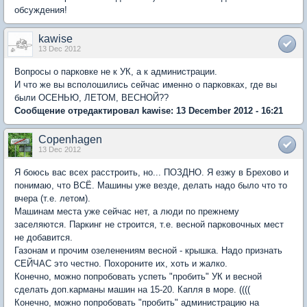
обсуждения!
kawise
13 Dec 2012
Вопросы о парковке не к УК, а к администрации.
И что же вы всполошились сейчас именно о парковках, где вы
были ОСЕНЬЮ, ЛЕТОМ, ВЕСНОЙ??
Сообщение отредактировал kawise: 13 December 2012 - 16:21
Copenhagen
13 Dec 2012
Я боюсь вас всех расстроить, но... ПОЗДНО. Я езжу в Брехово и
понимаю, что ВСЁ. Машины уже везде, делать надо было что то
вчера (т.е. летом).
Машинам места уже сейчас нет, а люди по прежнему
заселяются. Паркинг не строится, т.е. весной парковочных мест
не добавится.
Газонам и прочим озеленениям весной - крышка. Надо признать
СЕЙЧАС это честно. Похороните их, хоть и жалко.
Конечно, можно попробовать успеть "пробить" УК и весной
сделать доп.карманы машин на 15-20. Капля в море. ((((
Конечно, можно попробовать "пробить" администрацию на