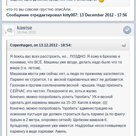
что-то вы совсем грустно описАли..
Сообщение отредактировал kitty007: 13 December 2012 - 17:56
kawise
13 Dec 2012
Copenhagen, on 13.12.2012 - 18:54:
Я боюсь вас всех расстроить, но... ПОЗДНО. Я езжу в Брехово и
понимаю, что ВСЁ. Машины уже везде, делать надо было что то
вчера (т.е. летом).
Машинам места уже сейчас нет, а люди по прежнему заселяются.
Паркинг не строится, т.е. весной парковочных мест не добавится.
Газонам и прочим озеленениям весной - крышка. Надо признать
СЕЙЧАС это честно. Похороните их, хоть и жалко.
Конечно, можно попробовать успеть "пробить" УК и весной
сделать доп.карманы машин на 15-20. Капля в море. ((((
Конечно, можно попробовать "пробить" администрацию на
освоение пустыря где должен строиться быть паркинг (а по факту
бурьян в 2 метра, огорожен сеткой). Щебенки камазов 6,
бульдозер, ограждение уже имеется. Надгробье несостоявшемуся
паркингу в виде парковки. Аминь.