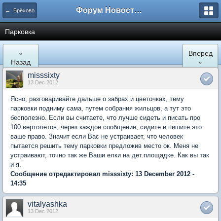
Форум Новостройки
← Брёхово
Парковка
«
Вперед
Назад
»
misssixty
13 Dec 2012
Ясно, разговаривайте дальше о забрах и цветочках, тему
парковки подниму сама, путем собрания жильцов, а тут это
бесполезно. Если вы считаете, что лучше сидеть и писать про
100 вертолетов, через каждое сообщение, сидите и пишите это
ваше право. Значит если Вас не устраивает, что человек
пытается решить тему парковки предложив место ок. Меня не
устраивают, точно так же Ваши елки на дет.площадке. Как вы так
и я.
Сообщение отредактировал misssixty: 13 December 2012 -
14:35
vitalyashka
13 Dec 2012