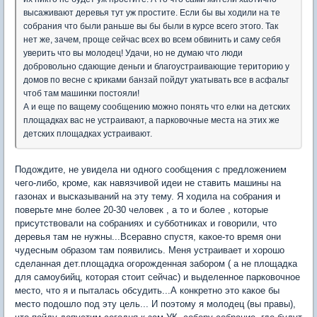
высаживают деревья тут уж простите. Если бы вы ходили на те
собрания что были раньше вы бы были в курсе всего этого. Так
нет же, зачем, проще сейчас всех во всем обвинить и саму себя
уверить что вы молодец! Удачи, но не думаю что люди
добровольно сдающие деньги и благоустраивающие територию у
домов по весне с криками банзай пойдут укатывать все в асфальт
чтоб там машинки постояли!
А и еще по ващему сообщению можно понять что елки на детских
площадках вас не устраивают, а парковочные места на этих же
детских площадках устраивают.
Подождите, не увидела ни одного сообщения с предложением
чего-либо, кроме, как навязчивой идеи не ставить машины на
газонах и высказываний на эту тему. Я ходила на собрания и
поверьте мне более 20-30 человек , а то и более , которые
присутствовали на собраниях и субботниках и говорили, что
деревья там не нужны...Всеравно спустя, какое-то время они
чудесным образом там появились. Меня устраивает и хорошо
сделанная дет.площадка огорожденная забором ( а не площадка
для самоубийц, которая стоит сейчас) и выделенное парковочное
место, что я и пыталась обсудить...А конкретно это какое бы
место подошло под эту цель... И поэтому я молодец (вы правы),