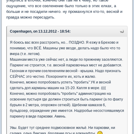
уперлись в елочки, конечно они там ни к чему, но такое
ощущение, что все озеленение было только в этих елках, а
больше и не посадили ничего. ну промахнулся кто-то, весной и
правда можно пересадить.
Copenhagen, on 13.12.2012 - 18:54:
Я боюсь вас всех расстроить, но... ПОЗДНО. Я езжу в Брехово и
понимаю, что ВСЁ. Машины уже везде, делать надо было что то
вчера (т.е. летом).
Машинам места уже сейчас нет, а люди по прежнему заселяются.
Паркинг не строится, т.е. весной парковочных мест не добавится.
Газонам и прочим озеленениям весной - крышка. Надо признать
СЕЙЧАС это честно. Похороните их, хоть и жалко.
Конечно, можно попробовать успеть "пробить" УК и весной
сделать доп.карманы машин на 15-20. Капля в море. ((((
Конечно, можно попробовать "пробить" администрацию на
освоение пустыря где должен строиться быть паркинг (а по факту
бурьян в 2 метра, огорожен сеткой). Щебенки камазов 6,
бульдозер, ограждение уже имеется. Надгробье несостоявшемуся
паркингу в виде парковки. Аминь.
Увы. Будет тут среднее подмосковное жильё. Ни парковки, ни
садика, одна Диксика, бродячие псы и алканафты.