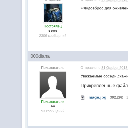
Флудовброс для оживлен
Постоялец
2306 сообщений
000diana
Пользователь
Отправлено
31 October 2013 
Уважаемые соседи,скажи
Прикрепленные фай
image.jpg
392.29К
Пользователи
53 сообщений