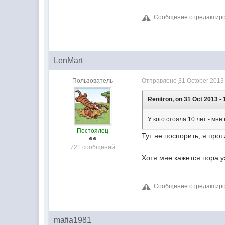
Сообщение отредактирова
LenMart
Пользователь
Отправлено
31 October 2013 
Renitron, on 31 Oct 2013 - 
У кого стояла 10 лет - мн
Постоялец
Тут не поспорить, я прот
721 сообщений
Хотя мне кажется пора у
Сообщение отредактирова
mafia1981