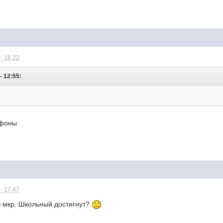
- 16:22
- 12:55:
ефоны
- 17:47
в мкр. Школьный достигнут?