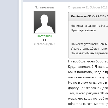
Пользователь
Отправлено
31 October 2013 
Renitron, on 31 Oct 2013 - 
Написал на эл. почту. На 
Присоединяйтесь.
Постоялец
459 сообщений
На месте установки новых 
У кого стояла 10 лет - мне 
Но захват общих парковочн
Ну вообще, если боротьс
Куда написали? Я напиш
Как я понимаю, надо в пр
местные жители с раку
Но не в этом суть, суть 
дорогущей железной две
Тем, у кого ракушка 10 
мера, что когда потребу
облагораживать место, г