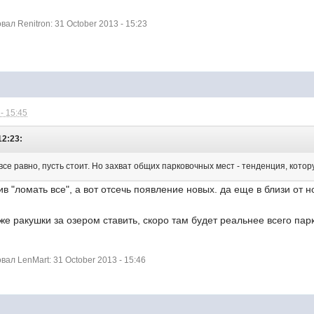
л Renitron: 31 October 2013 - 15:23
- 15:45
12:23:
е все равно, пусть стоит. Но захват общих парковочных мест - тенденция, кото
ив "ломать все", а вот отсечь появление новых. да еще в близи от 
же ракушки за озером ставить, скоро там будет реальнее всего пар
л LenMart: 31 October 2013 - 15:46