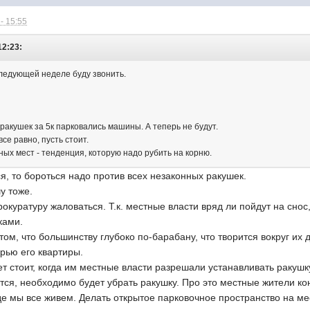
- 15:55
12:23:
следующей неделе буду звонить.
ракушек за 5к парковались машины. А теперь не будут.
все равно, пусть стоит.
ых мест - тенденция, которую надо рубить на корню.
я, то бороться надо против всех незаконных ракушек.
у тоже.
окуратуру жаловаться. Т.к. местные власти вряд ли пойдут на снос,
шками.
в том, что большинству глубоко по-барабану, что творится вокруг их
рью его квартиры.
лет стоит, когда им местные власти разрешали устанавливать ракушк
ется, необходимо будет убрать ракушку. Про это местные жители к
де мы все живем. Делать открытое парковочное пространство на ме