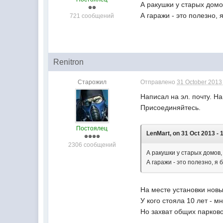
А ракушки у старых домов
А гаражи - это полезно, 
721 сообщений
Renitron
Старожил
Отправлено
31 October 2013 
Написал на эл. почту. Н
Присоединяйтесь.
Постоялец
LenMart, on 31 Oct 2013 - 
2306 сообщений
А ракушки у старых домов,
А гаражи - это полезно, я 
На месте установки новы
У кого стояла 10 лет - мн
Но захват общих парково