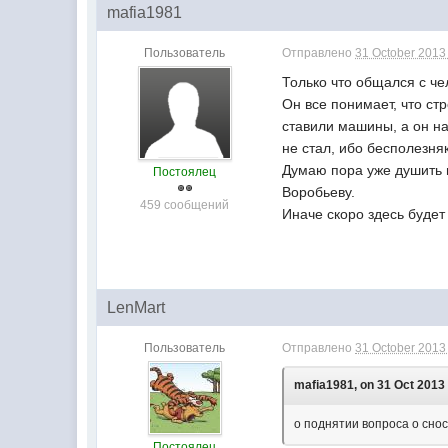
mafia1981
Пользователь
Отправлено
31 October 2013 
Только что общался с че
Он все понимает, что ст
ставили машины, а он на
не стал, ибо бесполезня
Думаю пора уже душить н
Постоялец
Воробьеву.
459 сообщений
Иначе скоро здесь будет
LenMart
Пользователь
Отправлено
31 October 2013 
mafia1981, on 31 Oct 2013 
о поднятии вопроса о снос
Постоялец