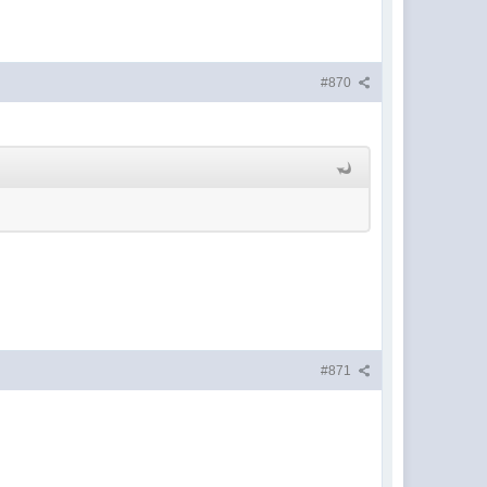
#870
#871