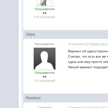
Пользователи
278 сообщений
Julya
Пользователь
Отправлено
07 October 2013 
Вариант об односторонне
Считаю, что есть все же
сдать или ему просто не
Умный вариант подходит 
Пользователи
151 сообщений
Renitron
Старожил
Отправлено
07 October 2013 