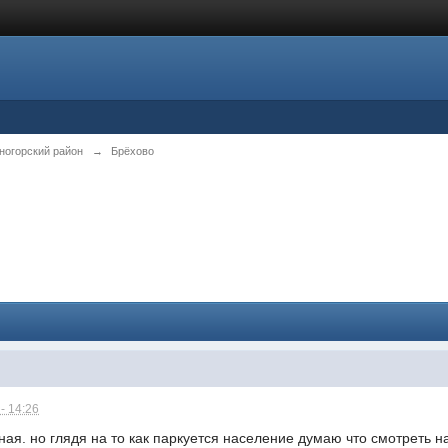
ногорский район
→
Брёхово
- 14:26
ая. но глядя на то как паркуется население думаю что смотреть на