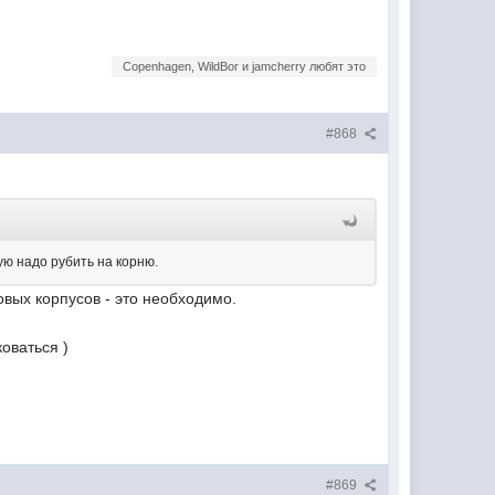
Copenhagen, WildBor и jamcherry любят это
#868
рую надо рубить на корню.
новых корпусов - это необходимо.
коваться )
#869