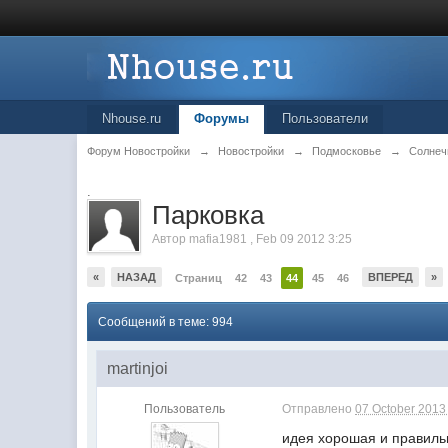
Nhouse.ru
Форумы
Пользователи
Форум Новостройки
→
Новостройки
→
Подмосковье
→
Солнеч
.
Парковка
Автор
mafia1981
,
Feb 09 2012 3:25
«
НАЗАД
ВПЕРЕД
»
Страниц
42
43
44
45
46
Сообщений в теме: 994
martinjoi
Пользователь
Отправлено
07 October 2013 
идея хорошая и правильн