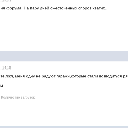
ия форума. На пару дней ожесточенных споров хватит...
- 14:15
те,пжл, меня одну не радуют гаражи,которые стали возводиться р
лы
1 Количество загрузок: