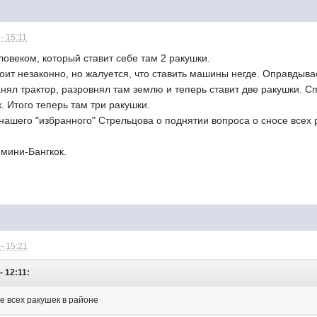
- 15:11
ловеком, который ставит себе там 2 ракушки.
роит незаконно, но жалуется, что ставить машины негде. Оправдывае
нял трактор, разровнял там землю и теперь ставит две ракушки. С
к. Итого теперь там три ракушки.
ашего "избранного" Стрельцова о поднятии вопроса о сносе всех р
 мини-Бангкок.
- 15:21
- 12:11:
е всех ракушек в районе