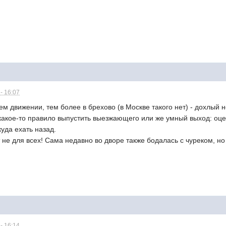
- 16:07
м движении, тем более в брехово (в Москве такого нет) - дохлый н
 какое-то правило выпустить выезжающего или же умный выход: оце
куда ехать назад.
не для всех! Сама недавно во дворе также бодалась с чуреком, но 
- 16:14