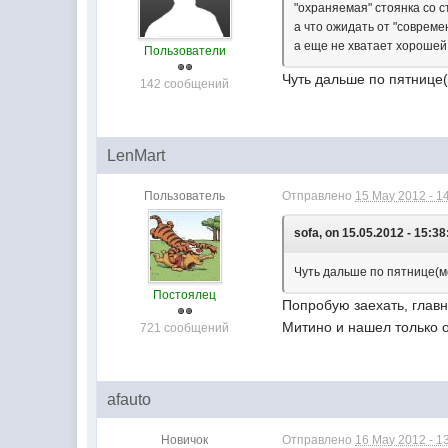
"охраняемая" стоянка со 
а что ожидать от "соврем
а еще не хватает хороше
Пользователи
Чуть дальше по пятнице
142 сообщений
LenMart
Пользователь
Отправлено
15 May 2012 - 1
sofa, on 15.05.2012 - 15:38
Чуть дальше по пятнице(м
Постоялец
Попробую заехать, глав
Митино и нашел только 
721 сообщений
afauto
Новичок
Отправлено
16 May 2012 - 1