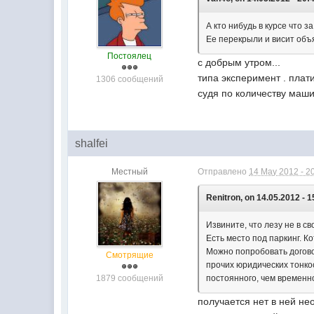
А кто нибудь в курсе что 
Ее перекрыли и висит объ
Постоялец
с добрым утром...
типа эксперимент . плати
1306 сообщений
судя по количеству машин
shalfei
Местный
Отправлено
14 May 2012 - 2
Renitron, on 14.05.2012 - 1
Извините, что лезу не в св
Есть место под паркинг. Ко
Можно попробовать догов
Смотрящие
прочих юридических тонкос
1879 сообщений
постоянного, чем временно
получается нет в ней не