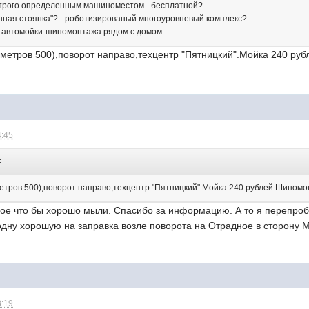
строго определенным машиноместом - бесплатной?
енная стоянка"? - роботизированый многоуровневый комплекс?
й автомойки-шиномонтажа рядом с домом
(метров 500),поворот направо,техцентр "Пятницкий".Мойка 240 руб
4:45
:
етров 500),поворот направо,техцентр "Пятницкий".Мойка 240 рублей.Шиномон
ное что бы хорошо мыли. Спасибо за информацию. А то я перепроб
одну хорошую на заправка возле поворота на Отрадное в сторону 
3:19