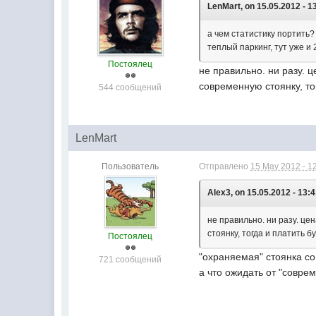
LenMart, on 15.05.2012 - 1
а чем статистику портить?
теплый паркинг, тут уже и
Постоялец
не правильно. ни разу. ц
современную стоянку, то
544 сообщений
LenMart
Пользователь
Отправлено
15 May 2012 - 1
Alex3, on 15.05.2012 - 13:4
не правильно. ни разу. цен
стоянку, тогда и платить 
Постоялец
"охраняемая" стоянка с
721 сообщений
а что ожидать от "совр