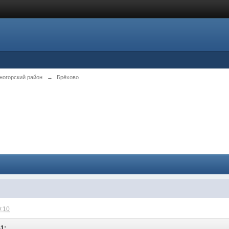
ногорский район
→
Брёхово
0:10
41: