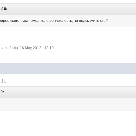
3:16:
 скорее всего, там номер телефончика есть, не подскажите его?
л afauto: 16 May 2012 - 13:19
6:14
19: