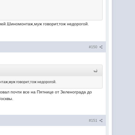
лей.Шиномонтаж,муж говорит,тож недорогой.
#150
таж,муж говорит,тож недорогой.
овал почти все на Пятнице от Зеленограда до
Москвы.
#151