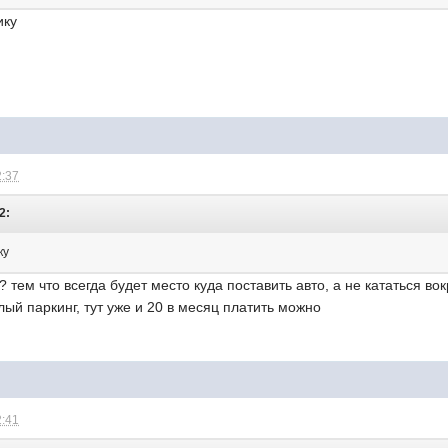
ику
2:37
2:
ку
? тем что всегда будет место куда поставить авто, а не кататься во
ый паркинг, тут уже и 20 в месяц платить можно
2:41