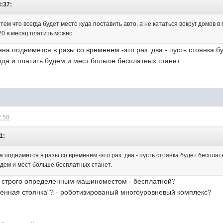
3:37:
 тем что всегда будет место куда поставить авто, а не кататься вокруг домов 
 20 в месяц платить можно
ена поднимется в разы со временем -это раз. два - пусть стоянка бу
гда и платить будем и мест больше бесплатных станет.
2:58
1:
а поднимется в разы со временем -это раз. два - пусть стоянка будет бесплат
будем и мест больше бесплатных станет.
о строго определенным машиноместом - бесплатной?
еменная стоянка"? - роботизированый многоуровневый комплекс?