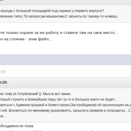
за ерунда с большой площадкой под паркинг у первого корпуса?
явление типа: По вопросам машиномест звонить по такому-то номеру..
те только охране за ее работу и ставите там на свое место...
 на стоянке - эпик фейл...
0:56
5:28:
ою тему (я Голубовский )). Мысль вот какая.
торый строить в ближайшие пару лет (а то и больше) никто не будет...
ориться с Администрацией и Инвестором (Застройщиком) об организации на
тей. Вложиться по-минимуму (разровнять, засыпать гравием и огородить)... 
е...
обходимости пока