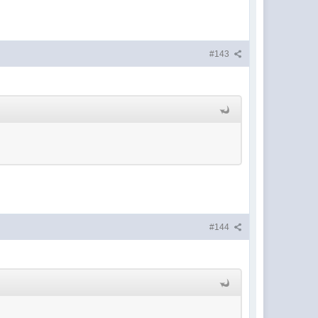
#143
#144