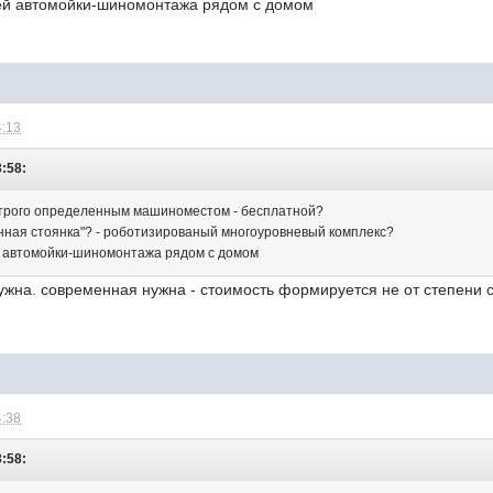
ей автомойки-шиномонтажа рядом с домом
4:13
3:58:
строго определенным машиноместом - бесплатной?
енная стоянка"? - роботизированый многоуровневый комплекс?
й автомойки-шиномонтажа рядом с домом
нужна. современная нужна - стоимость формируется не от степени
4:38
3:58: