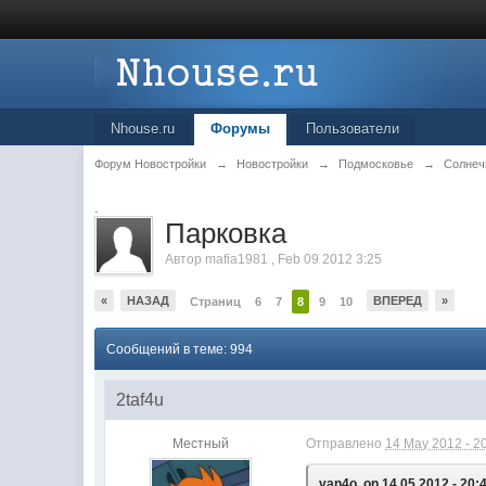
Nhouse.ru
Форумы
Пользователи
Форум Новостройки
→
Новостройки
→
Подмосковье
→
Солнеч
.
Парковка
Автор
mafia1981
,
Feb 09 2012 3:25
«
НАЗАД
ВПЕРЕД
»
Страниц
6
7
8
9
10
Сообщений в теме: 994
2taf4u
Местный
Отправлено
14 May 2012 - 2
van4o, on 14.05.2012 - 20: