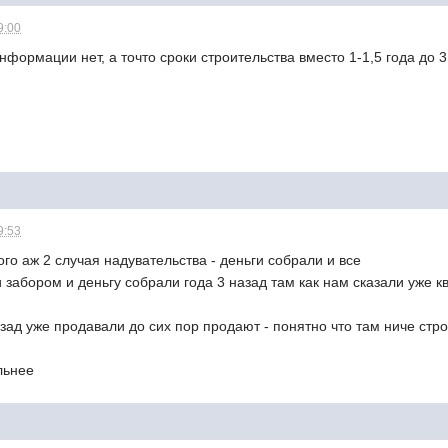
9:00
нформации нет, а точто сроки строительства вместо 1-1,5 года до 3
9:53
ого аж 2 случая надувательства - деньги собрали и все
 забором и деньгу собрали года 3 назад там как нам сказали уже к
зад уже продавали до сих пор продают - понятно что там ниче строи
льнее