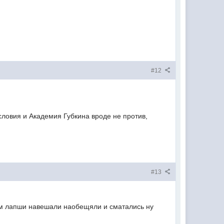
#12
словия и Академия Губкина вроде не против,
#13
нам лапши навешали наобещяли и сматались ну