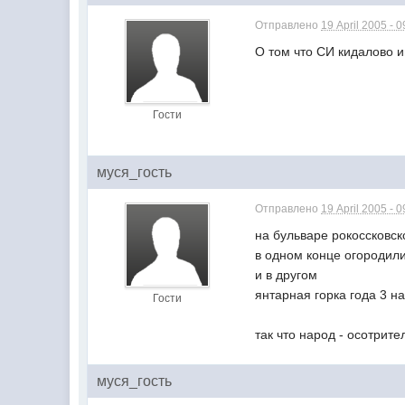
Отправлено
19 April 2005 - 0
О том что СИ кидалово и
Гости
муся_гость
Отправлено
19 April 2005 - 0
на бульваре рокоссковск
в одном конце огородили
и в другом
янтарная горка года 3 на
Гости
так что народ - осотрите
муся_гость