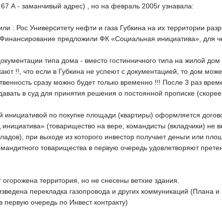
67 А - заманчивый адрес) , но на февраль 2005г узнавала:
ли : Рос Университету нефти и газа Губкина на их территории разр
. Финансирование предложили ФК «Социальная инициатива», для че
окументации типа дома - вместо гостинничного типа на жилой дом :
ют !!, что если в Губкина не успеют с документацией, то дом может
твенность сразу можно будет только временно !!! После 3 раз вре
давать в суд для принятия решения о постоянной прописке (скоре
й инициативой по покупке площади (квартиры) оформляется дог
циатива» (товарищество на вере, командисты (вкладчики) не ве
кладов), при выходе из которого инвестор получает деньги или пло
омандитного товарищества в первую очередь удовлетворяют претензи
 огорожена территория, но не снесены ветхие здания.
изведена перекладка газопровода и других коммуникаций (Плана и
в первую очередь по Инвест контракту)