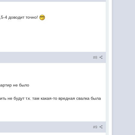
,5-4 доводит точно!
#8
вартир не было
ть не будут т.к. там какая-то вредная свалка была
#9