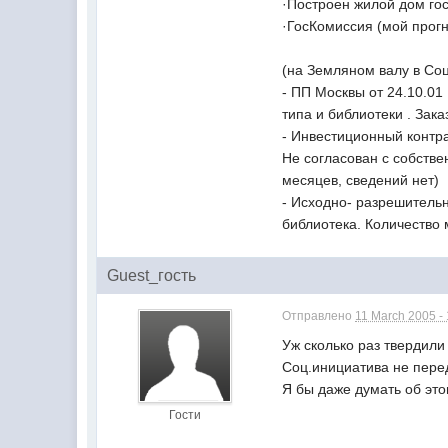
·Построен жилой дом го
·ГосКомиссия (мой прог
(на Земляном валу в Со
- ПП Москвы от 24.10.01
типа и библиотеки . Зак
- Инвестиционный контра
Не согласован с собстве
месяцев, сведений нет)
- Исходно- разрешитель
библиотека. Количество 
Guest_гость
Отправлено
11 March 2005 -
Уж сколько раз твердили 
Соц.инициатива не перед
Я бы даже думать об это
Гости