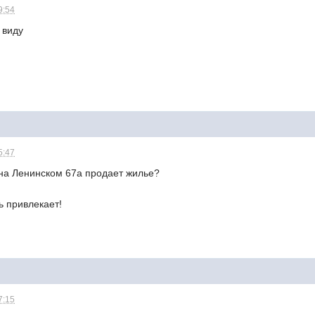
9:54
 виду
5:47
 на Ленинском 67а продает жилье?
ь привлекает!
7:15