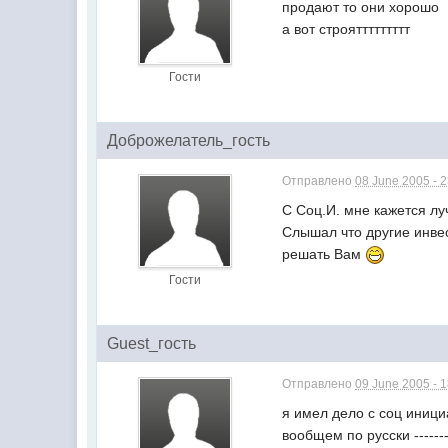
продают то они хорошо
а вот строяттттттттт
Гости
Доброжелатель_гость
Отправлено
08 June 2005 - 
С Соц.И. мне кажется луч
Слышал что другие инвес
решать Вам
Гости
Guest_гость
Отправлено
09 June 2005 - 
я имел дело с соц иници
вообщем по русски -------