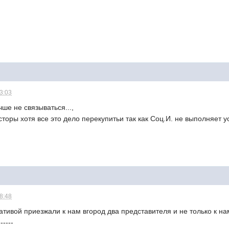
23:03
ше не связываться...,
торы хотя все это дело перекупитьи так как Соц.И. не выполняет у
18:48
ативой приезжали к нам вгород два представителя и не только к 
-----