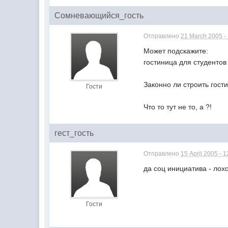
Сомневающийся_гость
Отправлено
21 March 2005 -
Может подскажите:
гостиница для студентов
Законно ли строить гост
Гости
Что то тут не то, а ?!
гест_гость
Отправлено
15 April 2005 - 1
да соц инициатива - лох
Гости