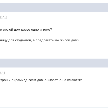
 15:37
 и жилой дом разве одно и тоже?
иницу для студентов, а предлагать как жилой дом?
2:44
отрон и пирамида всем давно известно но клюют же