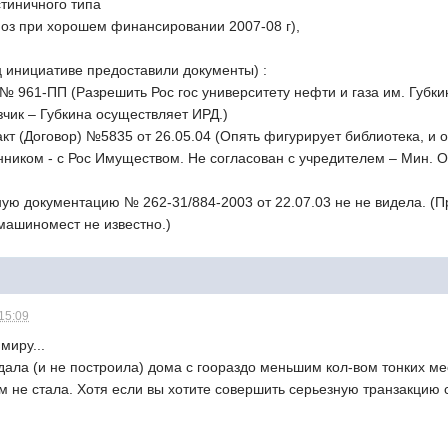
стиничного типа
ноз при хорошем финансировании 2007-08 г),
ц инициативе предоставили документы) :
 № 961-ПП (Разрешить Рос гос университету нефти и газа им. Губк
азчик – Губкина осуществляет ИРД.)
кт (Договор) №5835 от 26.05.04 (Опять фигурирует библиотека, и 
нником - с Рос Имуществом. Не согласован с учредителем – Мин. Об
ную документацию № 262-31/884-2003 от 22.07.03 не не видела. (
машиномест не известно.)
 15:09
миру...
ала (и не построила) дома с гоораздо меньшим кол-вом тонких мес
м не стала. Хотя если вы хотите совершить серьезную транзакцию 