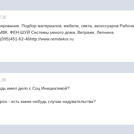
7:36
рирование. Подбор материалов, мебели, света, аксессуаров Рабоч
 МВК. ФЕН-ШУЙ Системы умного дома. Витражи. Лепнина
(095)451-62-46http://www.remdekor.ru
1:46
будь имел дело с Соц Инициативой?
рон - есть какие-нибудь случаи надувательства?