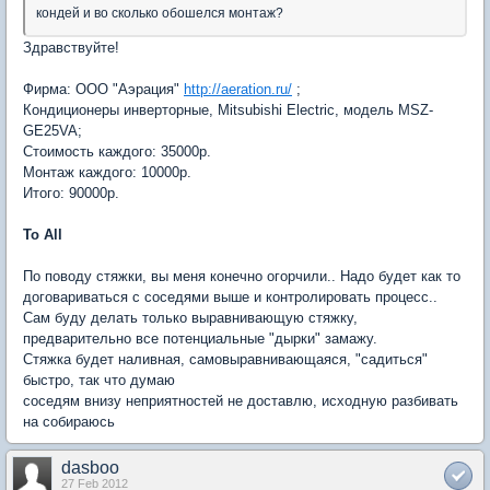
кондей и во сколько обошелся монтаж?
Здравствуйте!
Фирма: ООО "Аэрация"
http://aeration.ru/
;
Кондиционеры инверторные, Mitsubishi Electric, модель MSZ-
GE25VA;
Стоимость каждого: 35000р.
Монтаж каждого: 10000р.
Итого: 90000р.
To All
По поводу стяжки, вы меня конечно огорчили.. Надо будет как то
договариваться с соседями выше и контролировать процесс..
Сам буду делать только выравнивающую стяжку,
предварительно все потенциальные "дырки" замажу.
Стяжка будет наливная, самовыравнивающаяся, "садиться"
быстро, так что думаю
соседям внизу неприятностей не доставлю, исходную разбивать
на собираюсь
dasboo
27 Feb 2012