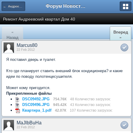
Форум Новостройки
← Андреевский квартал
Ремонт Андреевский квартал Дом 40
«
Вперед
Назад
»
Marcus80
22 Feb 2012
Я поставил дверь и туалет.
Кто где планирует ставить внешний блок кондиционера? и какие
идеи по поводу полотенцесушителя.
Может кому пригодится.
Прикрепленные файлы
DSC09492.JPG
754.76К
48 Количество загрузок:
DSC09496.JPG
945.42К
43 Количество загрузок:
Квартира_1.pdf
42.07К
107 Количество загрузок:
MaJlbBuHa
22 Feb 2012