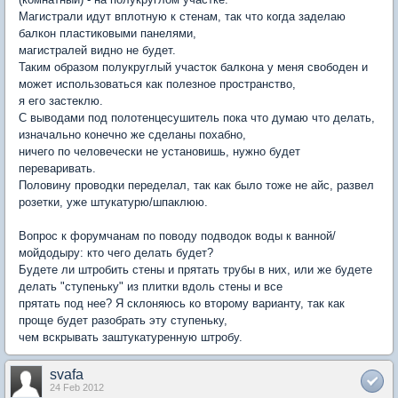
Магистрали идут вплотную к стенам, так что когда заделаю
балкон пластиковыми панелями,
магистралей видно не будет.
Таким образом полукруглый участок балкона у меня свободен и
может использоваться как полезное пространство,
я его застеклю.
С выводами под полотенцесушитель пока что думаю что делать,
изначально конечно же сделаны похабно,
ничего по человечески не установишь, нужно будет
переваривать.
Половину проводки переделал, так как было тоже не айс, развел
розетки, уже штукатурю/шпаклюю.
Вопрос к форумчанам по поводу подводок воды к ванной/
мойдодыру: кто чего делать будет?
Будете ли штробить стены и прятать трубы в них, или же будете
делать "ступеньку" из плитки вдоль стены и все
прятать под нее? Я склоняюсь ко второму варианту, так как
проще будет разобрать эту ступеньку,
чем вскрывать заштукатуренную штробу.
svafa
24 Feb 2012