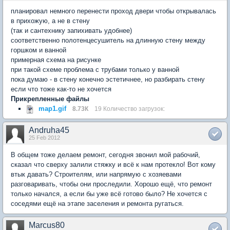
планировал немного перенести проход двери чтобы открывалась
в прихожую, а не в стену
(так и сантехнику запихивать удобнее)
соответственно полотенцесушитель на длинную стену между
горшком и ванной
примерная схема на рисунке
при такой схеме проблема с трубами только у ванной
пока думаю - в стену конечно эстетичнее, но разбирать стену
если что тоже как-то не хочется
Прикрепленные файлы
map1.gif
8.73К
19 Количество загрузок:
Andruha45
25 Feb 2012
В общем тоже делаем ремонт, сегодня звонил мой рабочий,
сказал что сверху залили стяжку и всё к нам протекло! Вот кому
втык давать? Строителям, или напрямую с хозяевами
разговаривать, чтобы они проследили. Хорошо ещё, что ремонт
только начался, а если бы уже всё готово было? Не хочется с
соседями ещё на этапе заселения и ремонта ругаться.
Marcus80