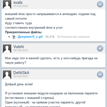
svafa
23 Feb 2012
внешний блок просто напрашивается в аппендикс лоджии под
самый потолок
буду ставить туда
соответственно внутренний блок в угол
Прикрепленные файлы
Документ5_z.gif
36.27К
56 Количество загрузок:
Vutshi
23 Feb 2012
Мне надо пол в ванной сделать, есть у кого-нибудь бригада на
такую работу?
DeNiSkA
24 Feb 2012
Добрый день всем!
Я установил внешние модули кондеров на балконном парапете
(естественно с внешней стороны).
Один (кухонный) - на прямом участке парапета, другой
(комнатный) - на полукруглом участке.