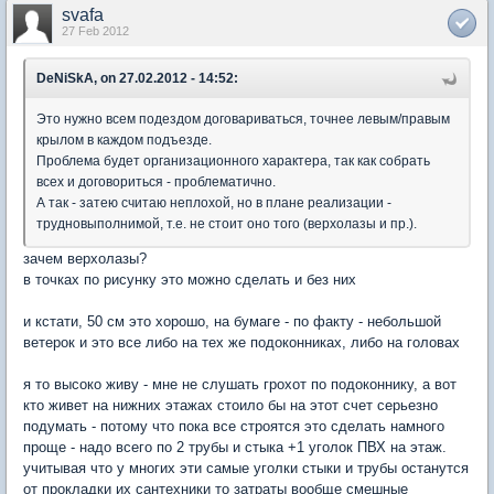
svafa
27 Feb 2012
DeNiSkA, on 27.02.2012 - 14:52:
Это нужно всем подездом договариваться, точнее левым/правым
крылом в каждом подъезде.
Проблема будет организационного характера, так как собрать
всех и договориться - проблематично.
А так - затею считаю неплохой, но в плане реализации -
трудновыполнимой, т.е. не стоит оно того (верхолазы и пр.).
зачем верхолазы?
в точках по рисунку это можно сделать и без них
и кстати, 50 см это хорошо, на бумаге - по факту - небольшой
ветерок и это все либо на тех же подоконниках, либо на головах
я то высоко живу - мне не слушать грохот по подоконнику, а вот
кто живет на нижних этажах стоило бы на этот счет серьезно
подумать - потому что пока все строятся это сделать намного
проще - надо всего по 2 трубы и стыка +1 уголок ПВХ на этаж.
учитывая что у многих эти самые уголки стыки и трубы останутся
от прокладки их сантехники то затраты вообще смешные