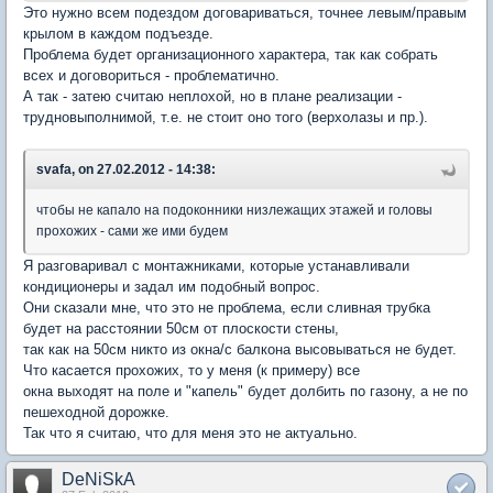
Это нужно всем подездом договариваться, точнее левым/правым
крылом в каждом подъезде.
Проблема будет организационного характера, так как собрать
всех и договориться - проблематично.
А так - затею считаю неплохой, но в плане реализации -
трудновыполнимой, т.е. не стоит оно того (верхолазы и пр.).
svafa, on 27.02.2012 - 14:38:
чтобы не капало на подоконники низлежащих этажей и головы
прохожих - сами же ими будем
Я разговаривал с монтажниками, которые устанавливали
кондиционеры и задал им подобный вопрос.
Они сказали мне, что это не проблема, если сливная трубка
будет на расстоянии 50см от плоскости стены,
так как на 50см никто из окна/с балкона высовываться не будет.
Что касается прохожих, то у меня (к примеру) все
окна выходят на поле и "капель" будет долбить по газону, а не по
пешеходной дорожке.
Так что я считаю, что для меня это не актуально.
DeNiSkA