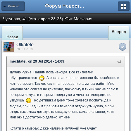
Форум Новостройки
← Раменское
Чугунова, 41 (стр. адрес 23-25) Юит Московия
«
Вперед
Назад
»
Olkaleto
29 Jul 2014
mechtatel, on 29 Jul 2014 - 14:09:
Думаю чужие. Нашим пока некогда. Все как пчелки
обустраиваются
. А расписание не помешало бы, особенно в
летнее время. Так же, как и на проведение шумных работ. Мне
конечно это совсем не критично, поскольку в тихий час не сплю и
вечером ложусь в то время, когда уже и мяча на площадке не
увидишь
, но детишкам днем тоже хочется поспать, да и
людям, пришедшим с работы вечером отдохнуть нужно, а при
открытых окнах детскую площадку очень сильно слышно, хотя
мои окна достаточно далеко от нее
Кстати о камерах, даже наличие муляжей уже будет