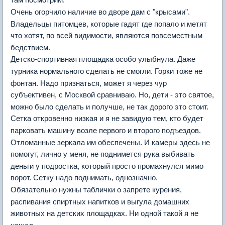
Очень огорчило наличие во дворе дам с "крысами".
Владельцы питомцев, которые гадят где попало и метят
что хотят, по всей видимости, являются повсеместным
бедствием.
Детско-спортивная площадка особо улыбнула. Даже
турника нормального сделать не смогли. Горки тоже не
фонтан. Надо признаться, может я через чур
субъективен, с Москвой сравниваю. Но, дети - это святое,
можно было сделать и получше, не так дорого это стоит.
Сетка откровенно низкая и я не завидую тем, кто будет
парковать машину возле первого и второго подъездов.
Отломанные зеркала им обеспечены. И камеры здесь не
помогут, лично у меня, не поднимется рука выбивать
деньги у подростка, который просто промахнулся мимо
ворот. Сетку надо поднимать, однозначно.
Обязательно нужны таблички о запрете курения,
распивания спиртных напитков и выгула домашних
животных на детских площадках. Ни одной такой я не
нашел.