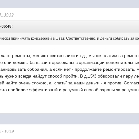
 - 10:12
- 06:48:
чески принимать консьержей в штат. Соответственно, и деньги собирать за к
елают ремонты, меняют светильники и т.д., мы же платим за ремонт 
 то они должны быть заинтересованы в организации дополнительны
анизовывать собрания, а если нет - продолжайте ремонтировать, ме
нь нужно всегда найдут способ пройти. В д.15/3 обворовали пару л
й найти очень сложно, а "спать" за наши деньги - я против. Согла
ю это наиболее эффективный и разумный способ охраны за разумны
 - 10:19