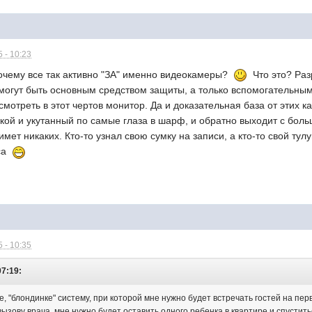
 - 10:23
почему все так активно "ЗА" именно видеокамеры?
Что это? Раз
огут быть основным средством защиты, а только вспомогательным
и смотреть в этот чертов монитор. Да и доказательная база от этих
кой и укутанный по самые глаза в шарф, и обратно выходит с боль
мет никаких. Кто-то узнал свою сумку на записи, а кто-то свой тул
еса
 - 10:35
07:19:
 "блондинке" систему, при которой мне нужно будет встречать гостей на перв
 вызову врача, мне нужно будет оставить одного ребенка в квартире и спустит