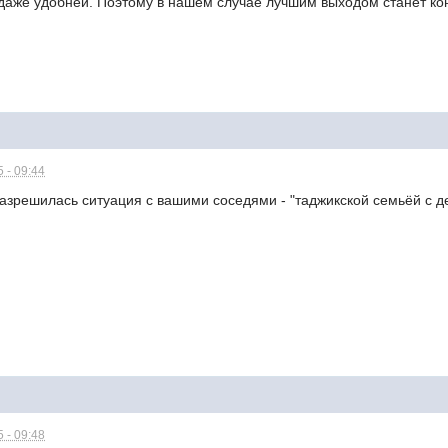
даже удобней. Поэтому в нашем случае лучшим выходом станет кон
 - 09:44
 разрешилась ситуация с вашими соседями - "
таджикской семьёй с д
 - 09:48