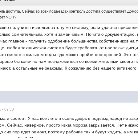
роль доступа. Сейчас во всех подъездах контроль доступа осуществляет Дом
удет ЧОП?
жно получится использовать ту же систему, если удастся присоеди
колько сомнительным, хотя и заманчивым. Почитаю документацию,
ас главное - получить одобрение большинства собственников на то
ще, любая техническая система будет требовать от нас также дисц
 что вместе с жильцом подъезда может пройти посторонний. Это то
орошо бы конечно нам познакомиться со всеми жителями своего по
 знают, а остальные не знакомы. К сожалению без нашего активного
 - 09:30
ма и состоит. У нас все лето и осень дверь в подъезд народ не зак
. Сейчас, наверное, просто из-за мороза закрывается. Нет никакой
до сих пор идет ремонт, поэтому рабочие так и будут ходить, а им 