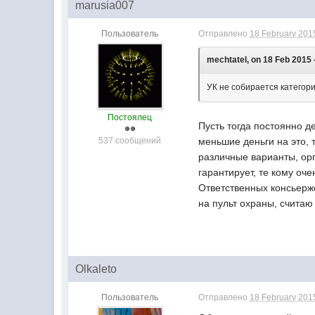
marusia007
Пользователь
Отправлено
18 February 2015
mechtatel, on 18 Feb 2015 
УК не собирается категори
Постоялец
Пусть тогда постоянно д
537 сообщений
меньшие деньги на это,
различные варианты, орг
гарантирует, те кому оче
Ответственных консьерже
на пульт охраны, счита
Olkaleto
Пользователь
Отправлено
18 February 2015