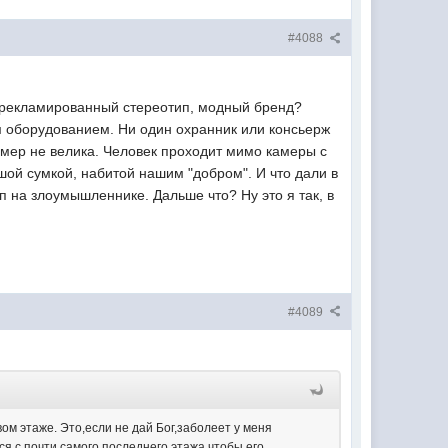
#4088
рекламированный стереотип, модный бренд?
 оборудованием. Ни один охранник или консьерж
 камер не велика. Человек проходит мимо камеры с
шой сумкой, набитой нашим "добром". И что дали в
уп на злоумышленнике. Дальше что? Ну это я так, в
#4089
ом этаже. Это,если не дай Бог,заболеет у меня
ься с почти самого последнего этажа,чтобы его