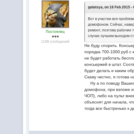
galatsya, on 18 Feb 2015 - 
Вот в участии вся проблем
домофоном. Сейчас, наверн
ремонт, поэтому рабочие т
Постоялец
случае лучшим выходом ст
1198 сообщений
Не буду спорить. Консье
порядка 700-1000 руб с 
не будет работать беспл
консьержей в штат. Соот
будет делать и каким об
Скажу честно, я готова 
Ну а по поводу Ваших с
домофона, при взломе и
ЧОП), либо на пульт вн
объяснят для начала, ч
тогда все быстренько к 