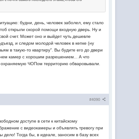
туацию: будни, день, человек заболел, ему стало
, чтоб открыли скорой помощи входную дверь. Ну и
вой счет. Может оно и выйдет чуть дешевле
одъезд, и следом молодой человек в кепке (ну
зьям в такую-то квартиру". Вы будите его до двери
янем камер с хорошим разрешением... А что
и и охраняемую ЧОПом территорию обваровывали.
#4090
ободном доступе в сети к китайскому
ражение с видеокамеры и объявлять тревогу при
 дело! Тогда бы, в идеале, заносим в базу всех