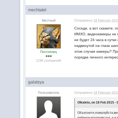
mechtatel
Местный
Отправлено
18 February 2015
Соседи, а вот скажите, 
ИМХО, видеокамеры не м
не будет 24 часа в сутк
надвинутой на глаза шап
этом случае камеры? При
Постоялец
порядке личного интер
1198 сообщений
galatsya
Пользователь
Отправлено
18 February 2015
Olkaleto, on 18 Feb 2015 - 
Объясните,пожалуйста,мне,
ребенок,которому год, и я