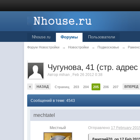
Nhouse.ru
Форумы
Пользователи
Форум Новостройки
→
Новостройки
→
Подмосковье
→
Раменс
.
Чугунова, 41 (стр. адре
Автор
mihan
,
Feb 26 2012 0:38
«
НАЗАД
ВПЕРЕД
Страниц
203
204
205
206
207
Сообщений в теме: 4543
mechtatel
Местный
Отправлено
17 February 2015
Дмитрий70, on 17 Feb 2015