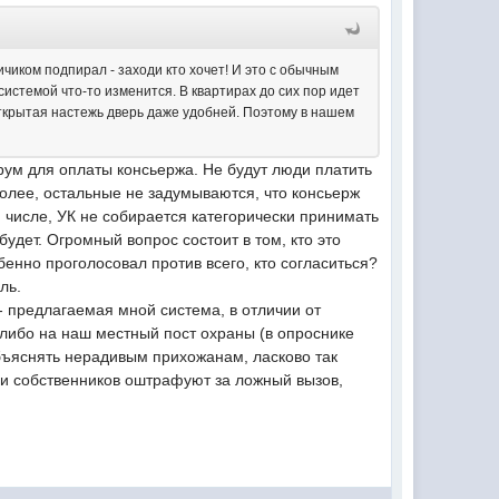
пичиком подпирал - заходи кто хочет! И это с обычным
системой что-то изменится. В квартирах до сих пор идет
 открытая настежь дверь даже удобней. Поэтому в нашем
рум для оплаты консьержа. Не будут люди платить
более, остальные не задумываются, что консьерж
м числе, УК не собирается категорически принимать
будет. Огромный вопрос состоит в том, кто это
бенно проголосовал против всего, кто согласиться?
ль.
 предлагаемая мной система, в отличии от
 либо на наш местный пост охраны (в опроснике
объяснять нерадивым прихожанам, ласково так
 и собственников оштрафуют за ложный вызов,