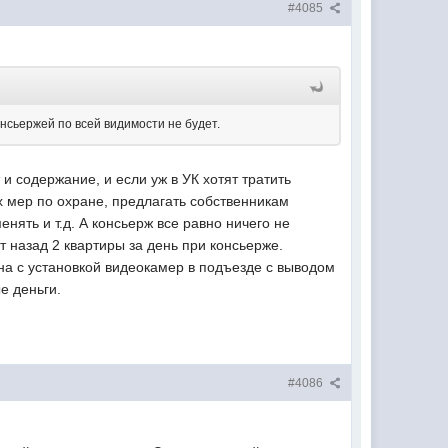
#4085
онсьержей по всей видимости не будет.
и содержание, и если уж в УК хотят тратить
х мер по охране, предлагать собственникам
нять и т.д. А консьерж все равно ничего не
ет назад 2 квартиры за день при консьерже.
сна с установкой видеокамер в подъезде с выводом
е деньги.
#4086