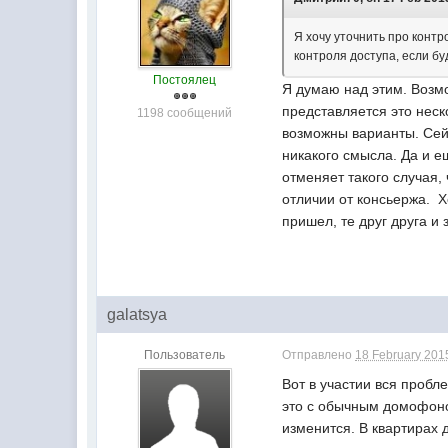
Я хочу уточнить про конт
контроля доступа, если б
Постоялец
Я думаю над этим. Возмо
представляется это нес
1198 сообщений
возможны варианты. Сейч
никакого смысла. Да и е
отменяет такого случая,
отличии от консьержа. Х
пришел, те друг друга и
galatsya
Пользователь
Отправлено
18 February 2015
Вот в участии вся пробле
это с обычным домофоном
изменится. В квартирах 