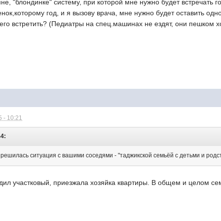
е, "блондинке" систему, при которой мне нужно будет встречать го
нок,которому год, и я вызову врача, мне нужно будет оставить одно
его встретить? (Педиатры на спец.машинах не ездят, они пешком х
 - 10:21
44:
азрешилась ситуация с вашими соседями - "
таджикской семьёй с детьми и род
дил участковый, приезжала хозяйка квартиры. В общем и целом сем