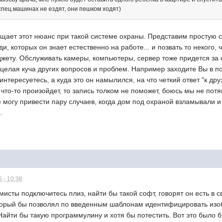
спец.машинах не ездят, они пешком ходят)
щает этот нюанс при такой системе охраны. Представим простую си
ди, которых он знает естественно на работе... и позвать то некого
жету. Обслуживать камеры, компьютеры, сервер тоже придется за с
 целая куча других вопросов и проблем. Например заходите Вы в п
интересуетесь, а куда это он намылился, на что четкий ответ "к дру
 что-то произойдет, то запись толком не поможет, боюсь мы не пот
оже могу привести пару случаев, когда дом под охраной взламывал
.
 - 10:38
ты подключитесь плиз, найти бы такой софт, говорят он есть в св
орый бы позволял по введенным шаблонам идентифицировать изоб
айти бы такую программулину и хотя бы потестить. Вот это было бы