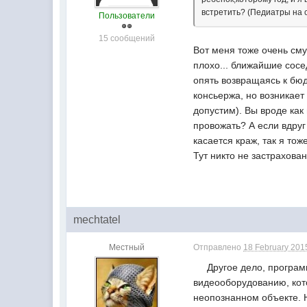
встретить? (Педиатры на 
Пользователи
15 сообщений
Вот меня тоже очень сму
плохо... ближайшие сосе
опять возвращаясь к бюд
консьержа, но возникает
допустим). Вы вроде как 
провожать? А если вдруг
касается краж, так я т
Тут никто не застрахован
mechtatel
Местный
Отправлено
18 February 2015
Другое дело, программис
видеооборудованию, кот
неопознанном объекте. Н