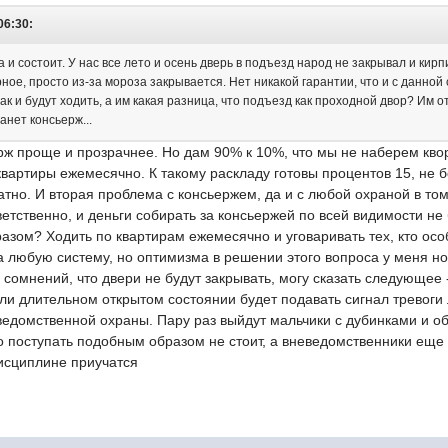
06:30:
а и состоит. У нас все лето и осень дверь в подъезд народ не закрывал и кир
ое, просто из-за мороза закрывается. Нет никакой гарантии, что и с данной 
ак и будут ходить, а им какая разница, что подъезд как проходной двор? Им
анет консьерж...
рж проще и прозрачнее. Но дам 90% к 10%, что мы не наберем кво
квартиры ежемесячно. К такому раскладу готовы процентов 15, не 
атно. И вторая проблема с консьержем, да и с любой охраной в то
ветственно, и деньги собирать за консьержей по всей видимости не 
разом? Ходить по квартирам ежемесячно и уговаривать тех, кто осо
на любую систему, но оптимизма в решении этого вопроса у меня но
омнений, что двери не будут закрывать, могу сказать следующее -
ли длительном открытом состоянии будет подавать сигнал тревоги
еведомственной охраны. Пару раз выйдут мальчики с дубинками и 
то поступать подобным образом не стоит, а вневедомственники еще
дисциплине приучатся