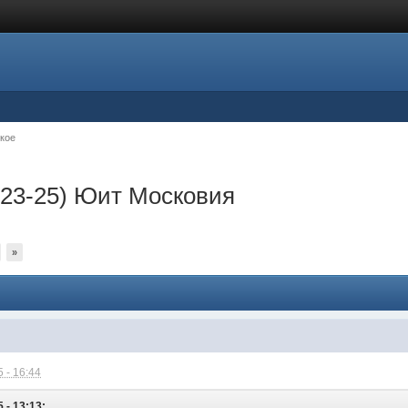
кое
с 23-25) Юит Московия
»
 - 16:44
 - 13:13: