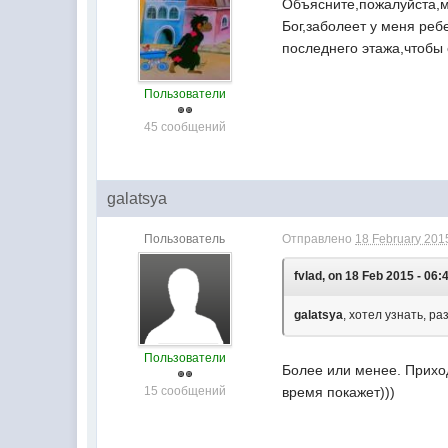
Объясните,пожалуйста,мн
Бог,заболеет у меня ребе
последнего этажа,чтобы 
Пользователи
45 сообщений
galatsya
Пользователь
Отправлено
18 February 2015
fvlad, on 18 Feb 2015 - 06:
galatsya
, хотел узнать, р
Пользователи
Более или менее. Прихо
15 сообщений
время покажет)))