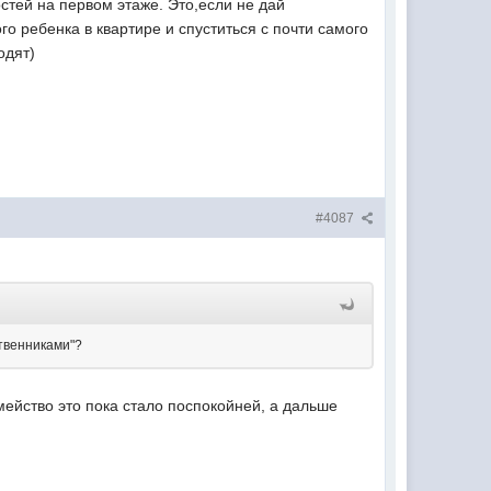
стей на первом этаже. Это,если не дай
го ребенка в квартире и спуститься с почти самого
одят)
#4087
ственниками"?
ейство это пока стало поспокойней, а дальше