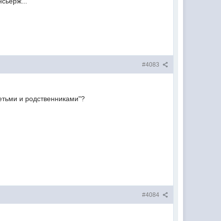
сьерж...
#4083
етьми и родственниками"?
#4084