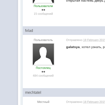
открытая настежь дверь 
Пользователи
15 сообщений
fvlad
Пользователь
Отправлено
18 February 2015
galatsya
, хотел узнать,
Постоялец
484 сообщений
mechtatel
Местный
Отправлено
18 February 2015