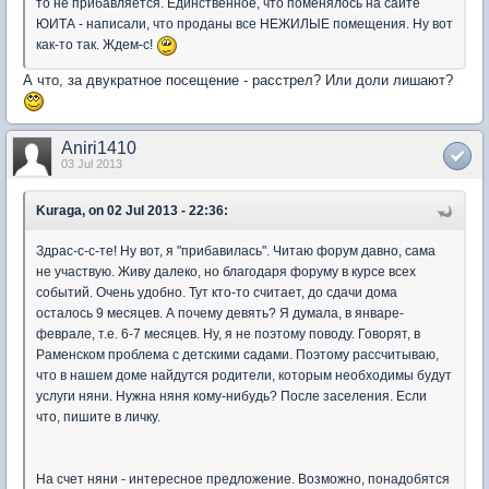
то не прибавляется. Единственное, что поменялось на сайте
ЮИТА - написали, что проданы все НЕЖИЛЫЕ помещения. Ну вот
как-то так. Ждем-с!
А что, за двукратное посещение - расстрел? Или доли лишают?
Aniri1410
03 Jul 2013
Kuraga, on 02 Jul 2013 - 22:36:
Здрас-с-с-те! Ну вот, я "прибавилась". Читаю форум давно, сама
не участвую. Живу далеко, но благодаря форуму в курсе всех
событий. Очень удобно. Тут кто-то считает, до сдачи дома
осталось 9 месяцев. А почему девять? Я думала, в январе-
феврале, т.е. 6-7 месяцев. Ну, я не поэтому поводу. Говорят, в
Раменском проблема с детскими садами. Поэтому рассчитываю,
что в нашем доме найдутся родители, которым необходимы будут
услуги няни. Нужна няня кому-нибудь? После заселения. Если
что, пишите в личку.
На счет няни - интересное предложение. Возможно, понадобятся