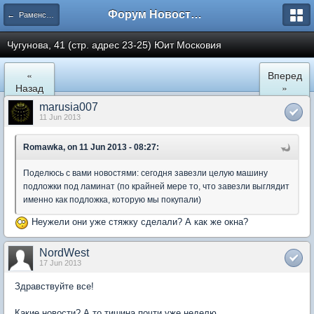
Форум Новостройки
← Раменское
Чугунова, 41 (стр. адрес 23-25) Юит Московия
«
Вперед
Назад
»
marusia007
11 Jun 2013
Romawka, on 11 Jun 2013 - 08:27:
Поделюсь с вами новостями: сегодня завезли целую машину
подложки под ламинат (по крайней мере то, что завезли выглядит
именно как подложка, которую мы покупали)
Неужели они уже стяжку сделали? А как же окна?
NordWest
17 Jun 2013
Здравствуйте все!
Какие новости? А то тишина почти уже неделю.