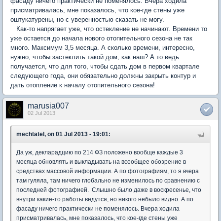
фасаду ничего практически не поменялось. Вчера ходила
присматривалась, мне показалось, что кое-где стены уже
оштукатурены, но с уверенностью сказать не могу.
Как-то напрягает уже, что остекление не начинают. Времени то
уже остается до начала нового отопительного сезона не так
много. Максимум 3,5 месяца. А сколько времени, интересно,
нужно, чтобы застеклить такой дом, как наш? А то ведь
получается, что для того, чтобы сдать дом в первом квартале
следующего года, они обязательно должны закрыть контур и
дать отопление к началу отопительного сезона!
marusia007
02 Jul 2013
mechtatel, on 01 Jul 2013 - 19:01:
Да уж, декларадцию по 214 ФЗ положено вообще каждые 3
месяца обновлять и выкладывать на всеобщее обозрение в
средствах массовой информации. А по фотографиям, то я вчера
там гуляла, там ничего глобально не изменилось по сравнению с
последней фотографией. Слышно было даже в воскресенье, что
внутри какие-то работы ведутся, но никого небыло видно. А по
фасаду ничего практически не поменялось. Вчера ходила
присматривалась, мне показалось, что кое-где стены уже