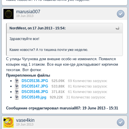
marusia007
19 Jun 2013
NordWest, on 17 Jun 2013 - 15:54:
Здравствуйте все!
Какие новости? А то тишина почти уже неделю.
С улицы Чугунова дом внешне особо не изменился. Появился
козырек над 1 этажом. Все еще кое-где докладывают кирпичом
техэтаж. Вот фотки:
Прикрепленные файлы
DSC05138.JPG
525.09К
69 Количество загрузок:
DSC05147.JPG
533.88К
81 Количество загрузок:
DSC05148.JPG
371.81К
61 Количество загрузок:
DSC05149.jpg
929.22К
31 Количество загрузок:
Сообщение отредактировал marusia007: 19 June 2013 - 15:31
vase4kin
19 Jun 2013