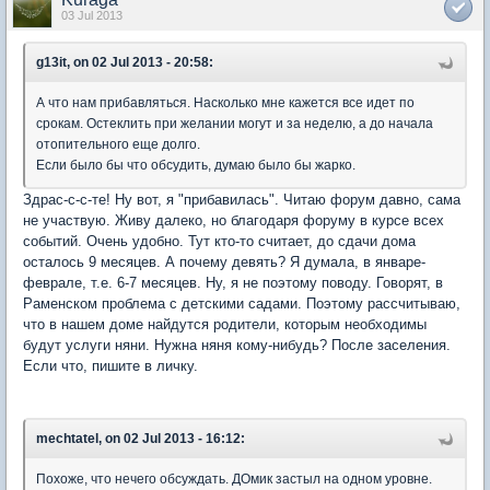
03 Jul 2013
g13it, on 02 Jul 2013 - 20:58:
А что нам прибавляться. Насколько мне кажется все идет по
срокам. Остеклить при желании могут и за неделю, а до начала
отопительного еще долго.
Если было бы что обсудить, думаю было бы жарко.
Здрас-с-с-те! Ну вот, я "прибавилась". Читаю форум давно, сама
не участвую. Живу далеко, но благодаря форуму в курсе всех
событий. Очень удобно. Тут кто-то считает, до сдачи дома
осталось 9 месяцев. А почему девять? Я думала, в январе-
феврале, т.е. 6-7 месяцев. Ну, я не поэтому поводу. Говорят, в
Раменском проблема с детскими садами. Поэтому рассчитываю,
что в нашем доме найдутся родители, которым необходимы
будут услуги няни. Нужна няня кому-нибудь? После заселения.
Если что, пишите в личку.
mechtatel, on 02 Jul 2013 - 16:12:
Похоже, что нечего обсуждать. ДОмик застыл на одном уровне.