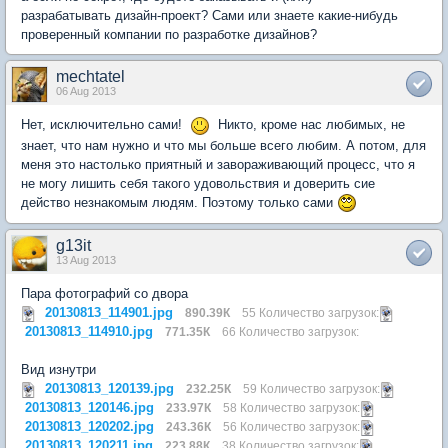
разрабатывать дизайн-проект? Сами или знаете какие-нибудь
проверенный компании по разработке дизайнов?
mechtatel
06 Aug 2013
Нет, исключительно сами!
Никто, кроме нас любимых, не
знает, что нам нужно и что мы больше всего любим. А потом, для
меня это настолько приятный и завораживающий процесс, что я
не могу лишить себя такого удовольствия и доверить сие
действо незнакомым людям. Поэтому только сами
g13it
13 Aug 2013
Пара фотографий со двора
20130813_114901.jpg
890.39К
55 Количество загрузок:
20130813_114910.jpg
771.35К
66 Количество загрузок:
Вид изнутри
20130813_120139.jpg
232.25К
59 Количество загрузок:
20130813_120146.jpg
233.97К
58 Количество загрузок:
20130813_120202.jpg
243.36К
56 Количество загрузок:
20130813_120211.jpg
223.88К
38 Количество загрузок: