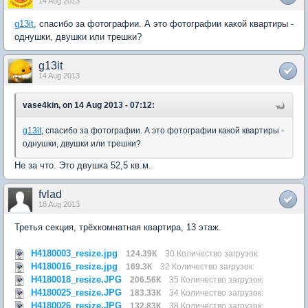
14 Aug 2013
g13it
, спасибо за фотографии. А это фотографии какой квартиры -
однушки, двушки или трешки?
g13it
14 Aug 2013
vase4kin, on 14 Aug 2013 - 07:12:
g13it
, спасибо за фотографии. А это фотографии какой квартиры -
однушки, двушки или трешки?
Не за что. Это двушка 52,5 кв.м.
fvlad
18 Aug 2013
Третья секция, трёхкомнатная квартира, 13 этаж.
H4180003_resize.jpg
124.39К
30 Количество загрузок:
H4180016_resize.jpg
169.3К
32 Количество загрузок:
H4180018_resize.JPG
206.56К
35 Количество загрузок:
H4180025_resize.JPG
183.33К
34 Количество загрузок:
H4180026_resize.JPG
132.83К
38 Количество загрузок: