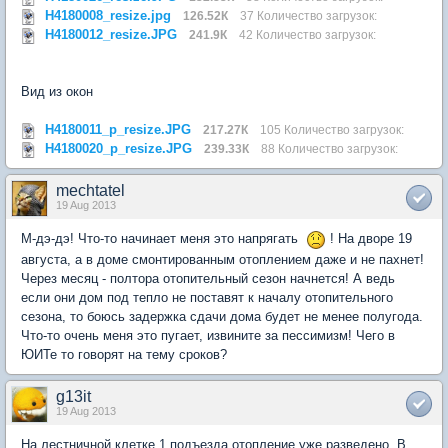
H4180008_resize.jpg
126.52К
37 Количество загрузок:
H4180012_resize.JPG
241.9К
42 Количество загрузок:
Вид из окон
H4180011_p_resize.JPG
217.27К
105 Количество загрузок:
H4180020_p_resize.JPG
239.33К
88 Количество загрузок:
mechtatel
19 Aug 2013
М-дэ-дэ! Что-то начинает меня это напрягать
! На дворе 19
августа, а в доме смонтированным отоплением даже и не пахнет!
Через месяц - полтора отопительный сезон начнется! А ведь
если они дом под тепло не поставят к началу отопительного
сезона, то боюсь задержка сдачи дома будет не менее полугода.
Что-то очень меня это пугает, извините за пессимизм! Чего в
ЮИТе то говорят на тему сроков?
g13it
19 Aug 2013
На лестничной клетке 1 подъезда отопление уже разведено. В