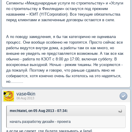
Сегменты «Международные услуги по строительству» и «Услуги
по строительству в Финляндии» останутся под прежним
названием – ЮИТ (YITCorporation). Все текущие обязательства
перед клиентами и заключенные договоры остаются в силе.
А по поводу замедления, я бы так категорично не оценивала
процесс. Они вообще особенно не торопятся. Просто сейчас все
работы ведутся внутри дома, а работы там ох как много, но
внешне ее увидеть не представляется возможным. А так все как
обычно - работа по КЗОТ с 8:00 до 17:00, включая субботу. В
воскресенье выходной. Ночью - режим тишины. Не ускоряются -
да пожалуй. Поэтому и говорю, что раньше сдавать явно не
собираются, хотя конечно очень бы хотелось на это надеяться,
но...........
vase4kin
06 Aug 2013
mechtatel, on 05 Aug 2013 - 07:34:
начать разработку дизайн - проекта
а если не секрет, где будете заказывать и (или)