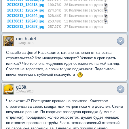
20130813_120218.jpg
190.78К
36 Количество загрузок:
20130813_120234.jpg
274.64К
36 Количество загрузок:
20130813_120244.jpg
328.44К
51 Количество загрузок:
20130813_120249.jpg
253.48К
52 Количество загрузок:
20130813_120257.jpg
257.27К
37 Количество загрузок:
mechtatel
13 Aug 2013
Спасибо за фото! Расскажите, как впечатления от качества
строительства? Что менеджеры говорят? Успеют в срок сдать
или как? Что-то очень медленно идет остекление на мой взгляд.
Совсем не торопятся, а сроки то уже поджимают. Поделитесь
впечатлениями с публикой пожалуйста
g13it
13 Aug 2013
Что сказать!? Посещение прошло на позитиве. Качеством
строительства своих квадратных метров пока что доволен. Стены
визуально ровные. По квартире разведена проводка (у меня с
отделкой); порадовало кол-во эл.розеток, думал будет меньше;
по стоякам проложены трубы. Часть технологический отверстий
со двора уже заложили, за 3 недели, что прошло с моего