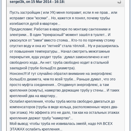
sergei3k, on 15 Mar 2014 - 16:18:
Пусть застройщик ( или УК) меня поправит, если я не прав... или
исправит свои "косяки"... Но, кажется я понял, почему трубы
изгибаются дугой в квартире...
Предисловие: Работаю в квартире по монтажу сантехники и
электрики... В один "прекрасный" момент зашёл в туалет... И
ужаснулся от "змеи" вместо стояка... Кто-то по горячему стояку
спустил воду и она из "летней" стала тёплой... Ну и расширилась
от повышения температуры... Начал смотреть межэтажные
перекрытия, куда уходит труба : думал замоноличено и нет
свободного хода...Ан нет: труба свободно ходит в стальной
закладной (трубе больщЕго диаметра).
Нонсенс!!! И тут случайно обратил внимание на энергофлекс
большЕго диамета, чем по всей трубе... Раньше думал , что это
просто муфта соединения... Отодвинул энергофлекс, а там
крепления (хомуты), намертво держащие трубу у стены... И таких
креплений два на квартиру...
Ослабил крепления, чтобы труба могла свободно двигаться до
компенсаторов (трубы в виде кольца, расположенных через два-
три этажа). Но эффекта это не дало, так как на остальных этажах
крепления держат трубу "намертво"...
Мой вывод: чтобы труба не извивалась змеёй, надо НА ВСЕХ
ЭТАЖАХ ослабить крепления...