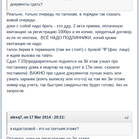
документы сдать?
Реально, только очередь по талонам, в порядке так сказать
живой очереди..
доки с собой надо брать - это дду, 2 акта приема, оплаченую
квитанцию за регистрацию 1000рэ и ее копию, кредитный договор,
если по ипотеке, ВСЁ НАДО ПОДЛИННИКИ, копий кроме
квитанции не надо.
талон берем в терминале (там же стоят) с буквой "Ф"(физ. лицо)
и ждем вызова на табло.
Сдал 7.03(предварительно поднялся на 3й этаж узнал про
постановку дома и квартир на кад.учет в 17м окне, сказали
поставили)..ВАЖНО при сдаче документов лучше знать или
узнать заранее (взять выписку или что-то) на том же 3м этоже
номер кад.учета, так быстрее свидельство будет готово, без их
запросов.
alexq7, on 17 Mar 2014 - 20:21:
в кадастровой - это на третьем этаже?
Отдавать доки на регистрацию на 2м этаже