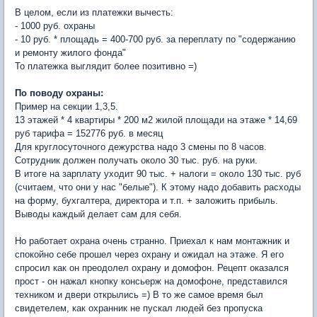
В целом, если из платежки вычесть:
- 1000 руб. охраны
- 10 руб. * площадь = 400-700 руб. за переплату по "содержанию
и ремонту жилого фонда"
То платежка выглядит более позитивно =)
По поводу охраны:
Пример на секции 1,3,5.
13 этажей * 4 квартиры * 200 м2 жилой площади на этаже * 14,69
руб тарифа = 152776 руб. в месяц
Для круглосуточного дежурства надо 3 смены по 8 часов.
Сотрудник должен получать около 30 тыс. руб. на руки.
В итоге на зарплату уходит 90 тыс. + налоги = около 130 тыс. руб
(считаем, что они у нас "белые"). К этому надо добавить расходы
на форму, бухгалтера, директора и т.п. + заложить прибыль.
Выводы каждый делает сам для себя.
Но работает охрана очень странно. Приехал к нам монтажник и
спокойно себе прошел через охрану и ожидал на этаже. Я его
спросил как он преодолел охрану и домофон. Рецепт оказался
прост - он нажал кнопку консьерж на домофоне, представился
техником и двери открылись =) В то же самое время был
свидетелем, как охранник не пускал людей без пропуска