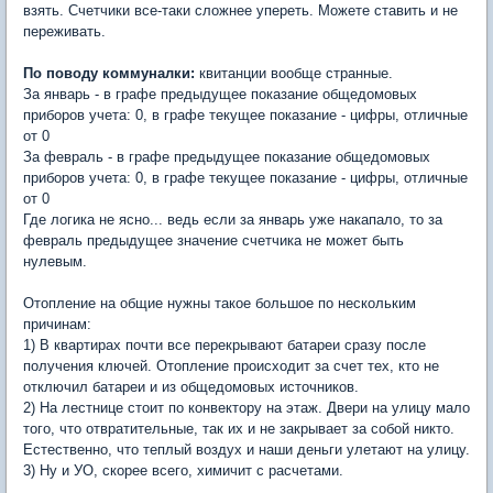
взять. Счетчики все-таки сложнее упереть. Можете ставить и не
переживать.
По поводу коммуналки:
квитанции вообще странные.
За январь - в графе предыдущее показание общедомовых
приборов учета: 0, в графе текущее показание - цифры, отличные
от 0
За февраль - в графе предыдущее показание общедомовых
приборов учета: 0, в графе текущее показание - цифры, отличные
от 0
Где логика не ясно... ведь если за январь уже накапало, то за
февраль предыдущее значение счетчика не может быть
нулевым.
Отопление на общие нужны такое большое по нескольким
причинам:
1) В квартирах почти все перекрывают батареи сразу после
получения ключей. Отопление происходит за счет тех, кто не
отключил батареи и из общедомовых источников.
2) На лестнице стоит по конвектору на этаж. Двери на улицу мало
того, что отвратительные, так их и не закрывает за собой никто.
Естественно, что теплый воздух и наши деньги улетают на улицу.
3) Ну и УО, скорее всего, химичит с расчетами.