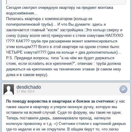
Сегодня смотрел очередную квартиру на предмет монтажа
водоснабжения...
Попалась квартира с компенсатором (кольцо из
полипропиленовой трубы)... И что Вы думаете: здесь и
заключается главный "косяк" застройщика :Это кольцо сверху и
снизу (сразу возле него) прикручено к стене хомутами НАГЛУХО
!???! КАК??? труба при расширении может компенсироваться
этим кольцом??? Всего в этой квартире на одном стояке было
ЧЕТЫРЕ хомута!!!??? (два на кольце + два дополнительных)...
P.S. Предвидя вопросы, типа "а на чём же будет держаться
стояк, если ослабить все крепления?", отвечаю : труба должна
держаться на креплениях на технических этажах (в самом низу
дома и в самом верху).
desdichado
17 Mar 2014
По поводу воровства в квартирах и боязни за счетчики:
у нас
также зашли в квартиру и уперли оконную ручку, которую мы
оставили на всякий случай. Судя по форуму, мы такие не одни.
Теперь поставили дверь, заминировали проход, натянули
колючую проволоку и т.д. =) Счетчики стояли с картонной дверью
где-то неделю и их не открутили. В общем берут то, что легко