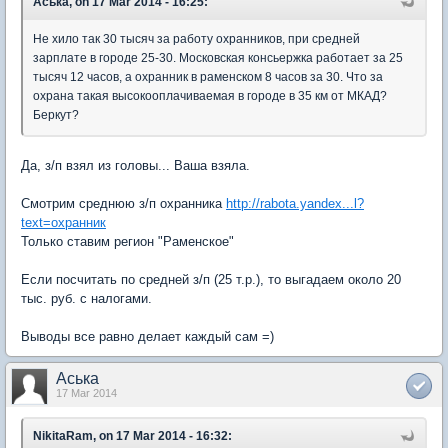
Аська, on 17 Mar 2014 - 16:25:
Не хило так 30 тысяч за работу охранников, при средней
зарплате в городе 25-30. Московская консьержка работает за 25
тысяч 12 часов, а охранник в раменском 8 часов за 30. Что за
охрана такая высокооплачиваемая в городе в 35 км от МКАД?
Беркут?
Да, з/п взял из головы... Ваша взяла.
Смотрим среднюю з/п охранника
http://rabota.yandex...l?
text=охранник
Только ставим регион "Раменское"
Если посчитать по средней з/п (25 т.р.), то выгадаем около 20
тыс. руб. с налогами.
Выводы все равно делает каждый сам =)
Аська
17 Mar 2014
NikitaRam, on 17 Mar 2014 - 16:32: