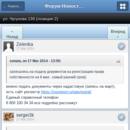
Форум Новостройки
← Раменское
ул. Чугунова 13б (позиция 2)
«
Вперед
Назад
»
Zelenka
17 Mar 2014
sonata, on 17 Mar 2014 - 13:50:
записались на подачу документов на регистрацию права
собственности на 8 мая...самый ранний срок((
можно подать документы через кадастовую (запись на март),
есть сайт росеестр
https://rosreestr.ru/wps/portal/
Единый справочный телефон
8 800 100 34 34 все подробно расскажут
sergei3k
17 Mar 2014