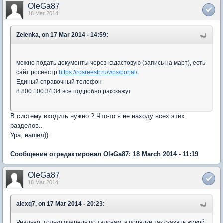
OleGa87
18 Mar 2014
Zelenka, on 17 Mar 2014 - 14:59:
можно подать документы через кадастовую (запись на март), есть
сайт росеестр
https://rosreestr.ru/wps/portal/
Единый справочный телефон
8 800 100 34 34 все подробно расскажут
В систему входить нужно ? Что-то я не находу всех этих
разделов..
Ура, нашел))
Сообщение отредактировал OleGa87: 18 March 2014 - 11:19
OleGa87
18 Mar 2014
alexq7, on 17 Mar 2014 - 20:23:
Реально, только очередь по талонам, в порядке так сказать живой