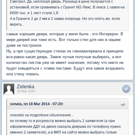
Смотрел. Да, неплохая дверь. Разница в цене получается с
установкой, если сравнивать с Гранит М2-Люкс. В лексе 1 замок на
6000 тыс. и 1 лист стали 1,8.
А в Граните 2 до 2 мм и 2 замка попроще. Но это опять же. если
верить..
самые хорошие двери, которые у меня были - это Интеркрон. В
мире дверей они тоже есть. Вот только стен для них в нашем
доме не построили.
Ну, а при существующих стенах из говноматериала в принципе
все-равно какая дверь. Замок лучше получше выбирать, а вот
количество листов уже не имеет значения, потому что никто не
будет ковыряться с этими листами. Будут или замок вскрывать
или стену ломать.
Zelenka
18 Mar 2014
sonata, on 18 Mar 2014 - 07:20:
спасибо за подробное объяснение...
но почему то в росреестр можно выбрать 2 заявителя (а при
оформлении ДДУ на двоих сказала девушка по телефону нужно
именно 2 заявителя), а в ФКП на сайте можно выбрать только