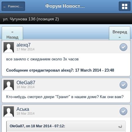
Форум Новостройки
← Раменское
ул. Чугунова 13б (позиция 2)
«
Вперед
Назад
»
alexq7
17 Mar 2014
все заняло с ожиданием около 3х часов
Сообщение отредактировал alexq7: 17 March 2014 - 23:48
OleGa87
18 Mar 2014
Кто-нибудь смотрел двери "Гранит" в нашем доме? Как они вам?
Аська
18 Mar 2014
OleGa87, on 18 Mar 2014 - 07:12: