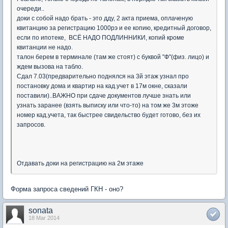
очереди..
доки с собой надо брать - это дду, 2 акта приема, оплаченую
квитанцию за регистрацию 1000рэ и ее копию, кредитный договор,
если по ипотеке, ВСЁ НАДО ПОДЛИННИКИ, копий кроме
квитанции не надо.
талон берем в терминале (там же стоят) с буквой "Ф"(физ. лицо) и
ждем вызова на табло.
Сдал 7.03(предварительно поднялся на 3й этаж узнал про
постановку дома и квартир на кад.учет в 17м окне, сказали
поставили)..ВАЖНО при сдаче документов лучше знать или
узнать заранее (взять выписку или что-то) на том же 3м этоже
номер кад.учета, так быстрее свидельство будет готово, без их
запросов.
Отдавать доки на регистрацию на 2м этаже
Форма запроса сведений ГКН - оно?
sonata
18 Mar 2014