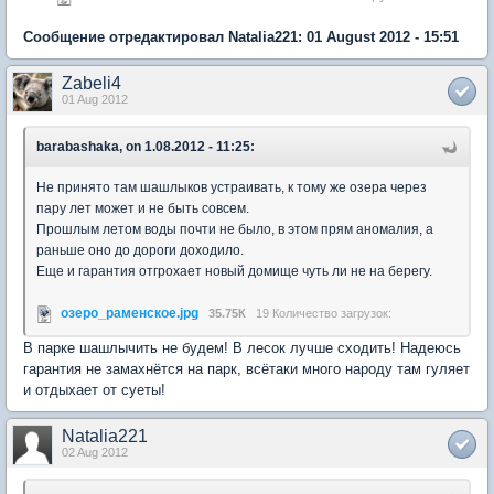
Сообщение отредактировал Natalia221: 01 August 2012 - 15:51
Zabeli4
01 Aug 2012
barabashaka, on 1.08.2012 - 11:25:
Не принято там шашлыков устраивать, к тому же озера через
пару лет может и не быть совсем.
Прошлым летом воды почти не было, в этом прям аномалия, а
раньше оно до дороги доходило.
Еще и гарантия отгрохает новый домище чуть ли не на берегу.
озеро_раменское.jpg
35.75К
19 Количество загрузок:
В парке шашлычить не будем! В лесок лучше сходить! Надеюсь
гарантия не замахнётся на парк, всётаки много народу там гуляет
и отдыхает от суеты!
Natalia221
02 Aug 2012