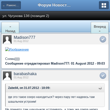
Форум Новостройки
← Раменское
ул. Чугунова 13б (позиция 2)
«
Вперед
Назад
»
Madison777
01 Aug 2012
Схема)))))
Сообщение отредактировал Madison777: 01 August 2012 - 09:03
barabashaka
01 Aug 2012
Zabeli4, on 31.07.2012 - 18:09:
где это такое озеро находиться? через пару лет надеюсь там
шашлычок устроим!
Не принято там шашлыков устраивать, к тому же озера через