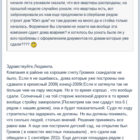
начале лета узнавали сказали, что все квартиры распроданы, на
прошлой неделе случайно узнали, что квартиры есть, вот
забронировали,но нам еще предложили в сбербанке рядом
строит дом "Юит-дом" но там дороже на много да и стойка только
началась, Форумчане Вы случаем не знаете как вообще эта
компания сдает дома вовремя? и хотелось бы узнать были ли у
кого проблемы с оформлением документов по домам которые уже
сдали????
Здравствуйте,Людмила.
Компания в районе на хорошем счету.Громких скандалов не
было, Если я не ошибаюсь, дома которые уже построены они
сдавали в кризисный 2008( конец)-2009г.Если и затянули так не
больше чем на пару месяцев. Но в то время хорошо , что вообще
сдали. Солнечный ( на той стороне железной дороги в то время
вообще стройку заморозили.)Посмотрим как они сдадут поз.6 (
рядом с нашим домом), она и будет показательной. Судя по ходу
строительства задержать не должны. Но вы должны понимать,
что сколько людей, столько мнений. Решение принимать все
равно вам. А еще они построили детский сад, на открытии был
Громов ( в новостях местных показывали) , его сдали как
обещали к 1 сентябрю 2011г. Еще детская площадка рядом с