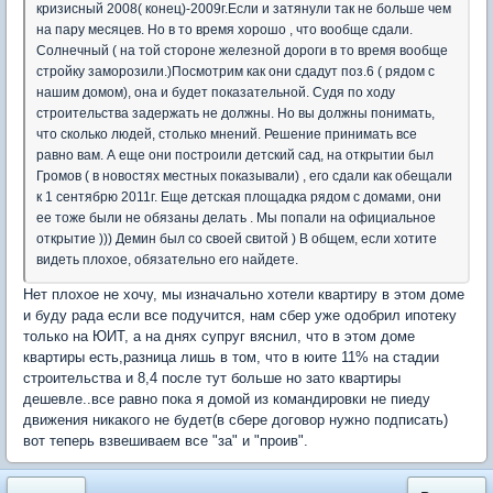
кризисный 2008( конец)-2009г.Если и затянули так не больше чем
на пару месяцев. Но в то время хорошо , что вообще сдали.
Солнечный ( на той стороне железной дороги в то время вообще
стройку заморозили.)Посмотрим как они сдадут поз.6 ( рядом с
нашим домом), она и будет показательной. Судя по ходу
строительства задержать не должны. Но вы должны понимать,
что сколько людей, столько мнений. Решение принимать все
равно вам. А еще они построили детский сад, на открытии был
Громов ( в новостях местных показывали) , его сдали как обещали
к 1 сентябрю 2011г. Еще детская площадка рядом с домами, они
ее тоже были не обязаны делать . Мы попали на официальное
открытие ))) Демин был со своей свитой ) В общем, если хотите
видеть плохое, обязательно его найдете.
Нет плохое не хочу, мы изначально хотели квартиру в этом доме
и буду рада если все подучится, нам сбер уже одобрил ипотеку
только на ЮИТ, а на днях супруг вяснил, что в этом доме
квартиры есть,разница лишь в том, что в юите 11% на стадии
строительства и 8,4 после тут больше но зато квартиры
дешевле..все равно пока я домой из командировки не пиеду
движения никакого не будет(в сбере договор нужно подписать)
вот теперь взвешиваем все "за" и "проив".