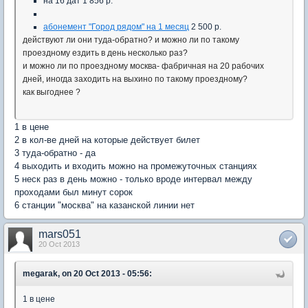
на 16 дат 1 856 р.
абонемент "Город рядом" на 1 месяц
2 500 р.
действуют ли они туда-обратно? и можно ли по такому
проездному ездить в день несколько раз?
и можно ли по проездному москва- фабричная на 20 рабочих
дней, иногда заходить на выхино по такому проездному?
как выгоднее ?
1 в цене
2 в кол-ве дней на которые действует билет
3 туда-обратно - да
4 выходить и входить можно на промежуточных станциях
5 неск раз в день можно - только вроде интервал между
проходами был минут сорок
6 станции "москва" на казанской линии нет
mars051
20 Oct 2013
megarak, on 20 Oct 2013 - 05:56:
1 в цене