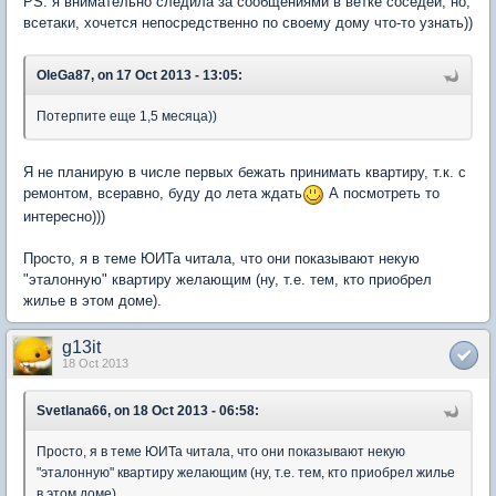
PS: я внимательно следила за сообщениями в ветке соседей, но,
всетаки, хочется непосредственно по своему дому что-то узнать))
OleGa87, on 17 Oct 2013 - 13:05:
Потерпите еще 1,5 месяца))
Я не планирую в числе первых бежать принимать квартиру, т.к. с
ремонтом, всеравно, буду до лета ждать
А посмотреть то
интересно)))
Просто, я в теме ЮИТа читала, что они показывают некую
"эталонную" квартиру желающим (ну, т.е. тем, кто приобрел
жилье в этом доме).
g13it
18 Oct 2013
Svetlana66, on 18 Oct 2013 - 06:58:
Просто, я в теме ЮИТа читала, что они показывают некую
"эталонную" квартиру желающим (ну, т.е. тем, кто приобрел жилье
в этом доме).