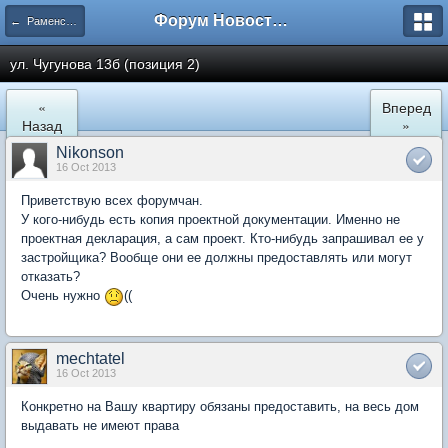
Форум Новостройки
← Раменское
ул. Чугунова 13б (позиция 2)
«
Вперед
Назад
»
Nikonson
16 Oct 2013
Приветствую всех форумчан.
У кого-нибудь есть копия проектной документации. Именно не
проектная декларация, а сам проект. Кто-нибудь запрашивал ее у
застройщика? Вообще они ее должны предоставлять или могут
отказать?
Очень нужно
((
mechtatel
16 Oct 2013
Конкретно на Вашу квартиру обязаны предоставить, на весь дом
выдавать не имеют права