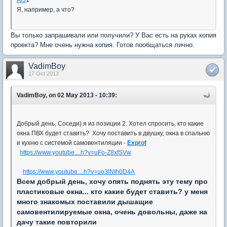
Я, например, а что?
Вы только запрашивали или получили? У Вас есть на руках копия
проекта? Мне очень нужна копия. Готов пообщаться лично.
VadimBoy
17 Oct 2013
VadimBoy, on 02 May 2013 - 10:39:
Добрый день, Соседи) я из позиции 2. Хотел спросить, кто какие
окна ПВХ будет ставить? Хочу поставить в двушку, окна в спальню
и кухню с системой самовентиляции -
Exprof
https://www.youtube....h?v=uFo-Z8xfSVw
https://www.youtube....h?v=uo3lNIh0D4A
Всем добрый день, хочу опять поднять эту тему про
пластиковые окна... кто какие будет ставить? у меня
много знакомых поставили дышащие
самовентилируемые окна, очень довольны, даже на
дачу такие повторили