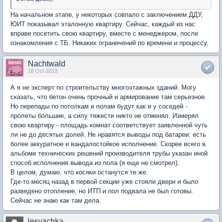
На начальном этапе, у некоторых совпало с заключением ДДУ,
ЮИТ показывал эталонную квартиру. Сейчас, каждый из нас
вправе посетить свою квартиру, вместе с менеджером, после
ознакомления с ТБ. Никаких ограничений по времени и процессу.
Nachtwald
18 Oct 2013
А я не эксперт по строительству многоэтажных зданий. Могу
сказать, что бетон очень прочный и армирование там серьезное.
Но перепады по потолкам и полам будут как и у соседей -
пролеты большие, а силу тяжести никто не отменял. Измерял
свою квартиру - площадь комнат соответствует заявленной чуть
ли не до десятых долей. Не нравятся выводы под батареи: есть
более аккуратное и вандалостойкое исполнение. Скорее всего в
альбоме технических решений производителя трубы указан иной
способ исполнения вывода из пола (я еще не смотрел).
В целом, думаю, что косяки останутся те же.
Где-то месяц назад в первой секции уже стояли двери и было
разведено отопление, но ИТП и пол подвала не был готовы.
Сейчас не знаю как там дела.
lesyachka