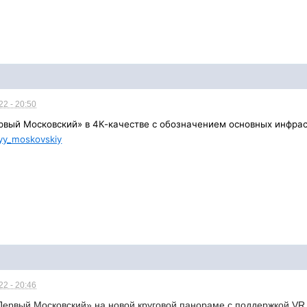
2 - 20:50
рвый Московский» в 4К-качестве с обозначением основных инфраст
vyy_moskovskiy
2 - 20:46
Первый Московский» на новой круговой панораме с поддержкой VR 