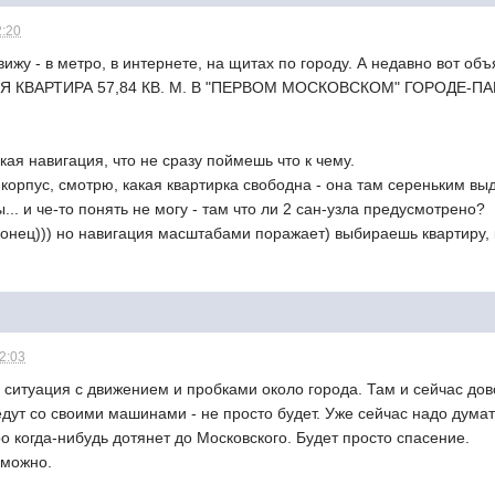
2:20
вижу - в метро, в интернете, на щитах по городу. А недавно вот об
КВАРТИРА 57,84 КВ. М. В "ПЕРВОМ МОСКОВСКОМ" ГОРОДЕ-ПАРК
.
акая навигация, что не сразу поймешь что к чему.
 корпус, смотрю, какая квартирка свободна - она там сереньким выд
.. и че-то понять не могу - там что ли 2 сан-узла предусмотрено?
конец))) но навигация масштабами поражает) выбираешь квартиру, 
12:03
ситуация с движением и пробками около города. Там и сейчас дов
дут со своими машинами - не просто будет. Уже сейчас надо думать 
о когда-нибудь дотянет до Московского. Будет просто спасение.
 можно.