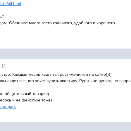
.ru/all.html
ь?
дом. Обещают много всего красивого, удобного и хорошего.
2:13
ыстро. Каждый месяц хвалятся достижениями на сайте))))
нам сидят все, кто хочет купить квартиру. Ругать не ругают, но во
но общительный товарищ.
небось и на фейсбуке тоже)
orodpark