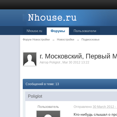
Nhouse.ru
Форумы
Пользователи
Форум Новостройки
→
Новостройки
→
Подмосковье
.
г. Московский, Первый 
Автор
Poliglot
,
Mar 30 2012 13:22
Сообщений в теме: 13
Poliglot
Пользователь
Отправлено
30 March 2012 -
Кто-нибудь слышал о пр