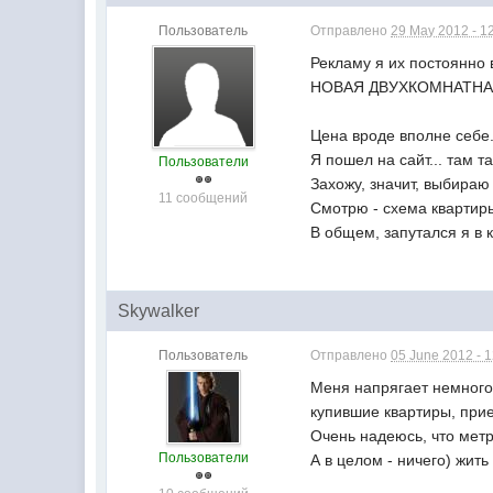
Пользователь
Отправлено
29 May 2012 - 1
Рекламу я их постоянно 
НОВАЯ ДВУХКОМНАТНАЯ 
Цена вроде вполне себе
Я пошел на сайт... там т
Пользователи
Захожу, значит, выбираю
11 сообщений
Смотрю - схема квартиры.
В общем, запутался я в 
Skywalker
Пользователь
Отправлено
05 June 2012 - 
Меня напрягает немного 
купившие квартиры, прие
Очень надеюсь, что метр
Пользователи
А в целом - ничего) жить