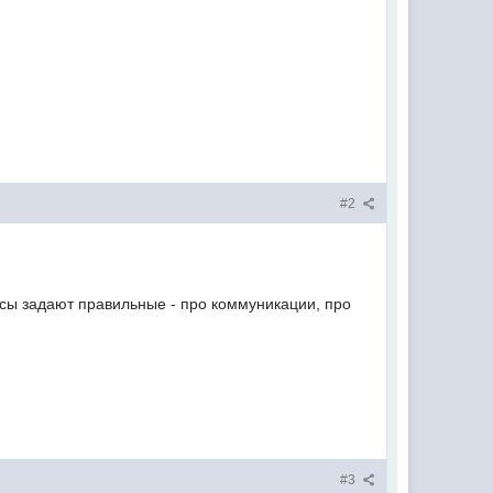
#2
просы задают правильные - про коммуникации, про
#3