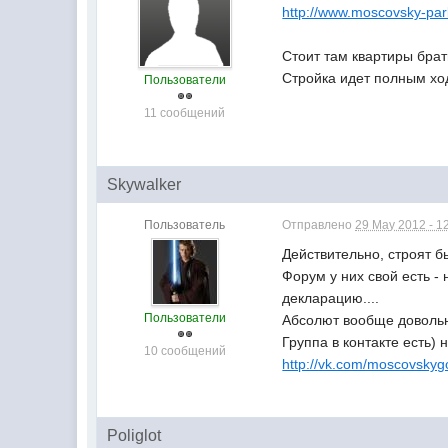
http://www.moscovsky-park
Стоит там квартиры брат
Стройка идет полным хо
Пользователи
11 сообщений
Skywalker
Пользователь
Отправлено
29 May 2012 - 1
Действительно, строят б
Форум у них свой есть - 
декларацию....
Пользователи
Абсолют вообще доволь
Группа в контакте есть) 
10 сообщений
http://vk.com/moscovskyg
Poliglot