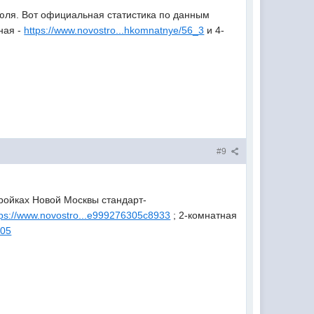
юля. Вот официальная статистика по данным
ная -
https://www.novostro...hkomnatnye/56_3
и 4-
#9
тройках Новой Москвы стандарт-
tps://www.novostro...e999276305c8933
; 2-комнатная
d05