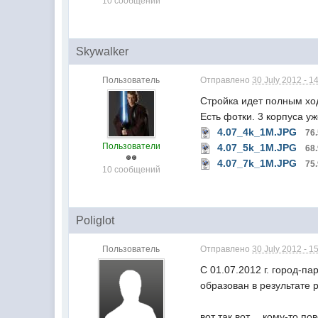
10 сообщений
Skywalker
Пользователь
Отправлено
30 July 2012 - 1
Стройка идет полным ход
Есть фотки. 3 корпуса у
4.07_4k_1M.JPG
76
Пользователи
4.07_5k_1M.JPG
68
4.07_7k_1M.JPG
75
10 сообщений
Poliglot
Пользователь
Отправлено
30 July 2012 - 1
С 01.07.2012 г. город-п
образован в результате
вот так вот.... кому-то по