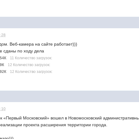
4:28
ом. Веб-камера на сайте работает)))
же сданы по ходу дела
.54К
11 Количество загрузок:
.9К
12 Количество загрузок:
.92К
12 Количество загрузок:
5:10
арк «Первый Московский» вошел в Новомосковский административный
 реализации проекта расширения территории города.
везло)))