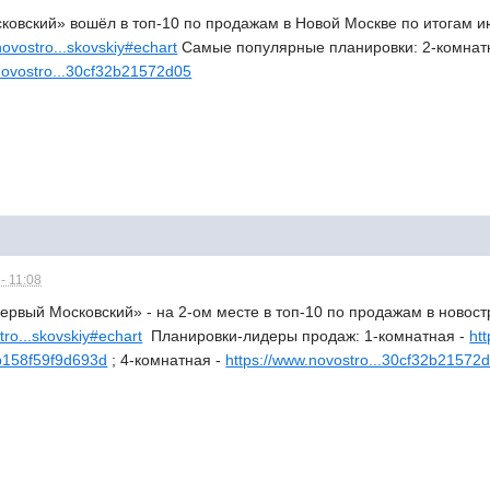
ковский» вошёл в топ-10 по продажам в Новой Москве по итогам и
novostro...skovskiy#echart
Самые популярные планировки: 2-комнат
novostro...30cf32b21572d05
- 11:08
ервый Московский» - на 2-ом месте в топ-10 по продажам в новос
tro...skovskiy#echart
Планировки-лидеры продаж: 1-комнатная -
ht
eb158f59f9d693d
; 4-комнатная -
https://www.novostro...30cf32b21572