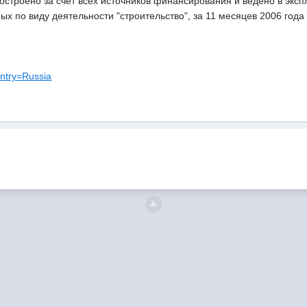
 построено за счет всех источников финансирования и ведено в эксп
х по виду деятельности "строительство", за 11 месяцев 2006 года
untry=Russia