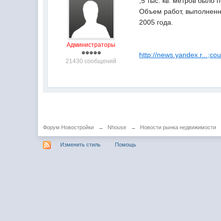
,5 тыс. кв. метров было
Объем работ, выполненны
2005 года.
Администраторы
http://news.yandex.r...;co
21430 сообщений
Форум Новостройки
→
Nhouse
→
Новости рынка недвижимости
Изменить стиль
Помощь