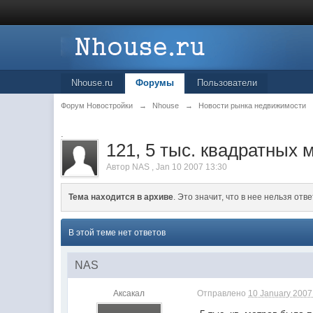
Nhouse.ru
Форумы
Пользователи
Форум Новостройки
→
Nhouse
→
Новости рынка недвижимости
.
121, 5 тыс. квадратных
Автор
NAS
,
Jan 10 2007 13:30
Тема находится в архиве
. Это значит, что в нее нельзя отве
В этой теме нет ответов
NAS
Аксакал
Отправлено
10 January 2007 