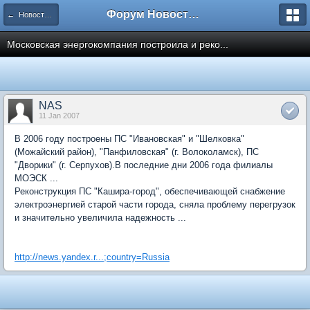
Форум Новостройки
← Новости рынка недвижимости
Московская энергокомпания построила и реко...
NAS
11 Jan 2007
В 2006 году построены ПС "Ивановская" и "Шелковка"
(Можайский район), "Панфиловская" (г. Волоколамск), ПС
"Дворики" (г. Серпухов).В последние дни 2006 года филиалы
МОЭСК ...
Реконструкция ПС "Кашира-город", обеспечивающей снабжение
электроэнергией старой части города, сняла проблему перегрузок
и значительно увеличила надежность ...
http://news.yandex.r...;country=Russia