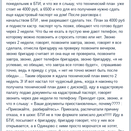
понедельник в БТИ, и что же я слышу, что технический план уже
стоит не 4000 руб, а 6500 и что для его получения нужно сдать
еще кадастровый паспорт на дом! После разговора с
начальством БТИ , мне разрешают сделать тех. План за 4000 руб
и поднести кастр. паспорт чуть позже, обещают что готово будет
через 2 недели. Что бы не ехать в пустую мне дают телефон, по
которому можно позвонить и спросить готово или нет. Звоню
через 2 недели, говорят, позвоните завтра, звоню, говорят я все
сделала, отнесла бригадиру на проверку позвоните вечером,
звоню бригадир считает зп она еще не проверила, позвоните
завтра, звоню, дают телефон бригадира, звоню бригадиру, «я не
успеваю, но обещаю, что завтра все готово будет», спрашиваю
точно, ведь я приеду с утра, « нет не точно может быть после
обеда»…. Таким образом я ждала технический план вместо 2
недель 3! И вот настал тот чудесный день, когда я наконец-то
получила технический план даже с диском))), иду в кадастровую
палату подаю документы на кадастровый паспорт, говорят
звонить через две недели по телефону. Приходит срок, звоню, и
что я слышу: « Ваши документы приостановлены», почему???? :
«Приезжайте, разбирайтесь». Приехала, распечатали причину
отказа, я в шоке: БТИ не в том формате записало диск!!!!!! Иду в
БТИ, посылают к бригадиру, бригадир говорит, что у них все
открывается, а в Одинцово с ними просто морочатся не хотят,