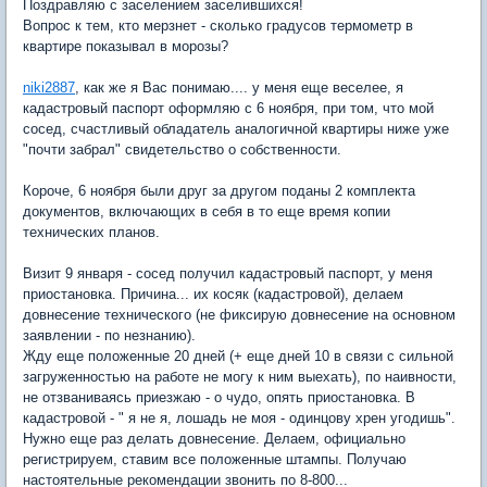
Поздравляю с заселением заселившихся!
Вопрос к тем, кто мерзнет - сколько градусов термометр в
квартире показывал в морозы?
niki2887
, как же я Вас понимаю.... у меня еще веселее, я
кадастровый паспорт оформляю с 6 ноября, при том, что мой
сосед, счастливый обладатель аналогичной квартиры ниже уже
"почти забрал" свидетельство о собственности.
Короче, 6 ноября были друг за другом поданы 2 комплекта
документов, включающих в себя в то еще время копии
технических планов.
Визит 9 января - сосед получил кадастровый паспорт, у меня
приостановка. Причина... их косяк (кадастровой), делаем
довнесение технического (не фиксирую довнесение на основном
заявлении - по незнанию).
Жду еще положенные 20 дней (+ еще дней 10 в связи с сильной
загруженностью на работе не могу к ним выехать), по наивности,
не отзваниваясь приезжаю - о чудо, опять приостановка. В
кадастровой - " я не я, лошадь не моя - одинцову хрен угодишь".
Нужно еще раз делать довнесение. Делаем, официально
регистрируем, ставим все положенные штампы. Получаю
настоятельные рекомендации звонить по 8-800...