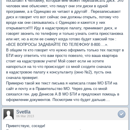
посылают к человеку, который мне может перезаписать диск. Это
человек мне объясняет, что пишут они эти диски в одной
программе, а в Одинцово их читают в другой! . Перезаписывают
диск и говорит что вот сейчас они должны открыть, потому что
вроде как они связывались с Одинцово и кажется у них
открывается!!!! Иду в кадастровую палату, принимают диск, и
говорят звонить по телефону и только узнать снята приостановка
или нет, но а если ее снимут когда готово будет хамский тон :
«ВСЕ ВОПРОСЫ ЗАДАВАЙТЕ ПО ТЕЛЕФОНУ 8-800….».
В общем те кто говорит что нужно оформить только тех паспорт в
БТИ могу ответить что вам просто повезло, что ваша квартира
стоит на кадастровом учете! Мой совет если не хотите
напороться на то что происходит со мной сходите сначала
в кадастровою палату к консультанту (окно №2), пусть она
сначала проверит.
Примерно такой же текст письма я написала главе МО БТИ на
сайт и почту и в Правительство МО. Через день со мной
связался ген. дир Денисов А.В МО БТИ и предложил помощь в
оформлении документов. Посмотрим что будет дальше....
Svetlla
06 Mar 2013
Приветствую, соседи!