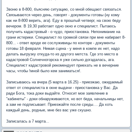
Звоню в 8-800, бъясняю ситуацию, со мной обещают связаться.
Связываются через день, говорят - документы готовы (ну кому
как ни 8-800 верить, ага). Еду в прошлый четверг, на свою беду
вечером. В 19,30 работает одно окно и специалист. Пытаюсь
получить кадастровый - о чудо, приостановка. Непонимание на
грани истерики. Специалист по громкой связи при мне набирает 8-
800... - ответ вроде ее сослуживицы по конторе - документы
готовы 18 февраля. Немая сцена - у меня в компе их нет, надо
делать выгрузку откуда-то из другого метста. Где это место в
кадастровой Солнечногорска я уже сильно догадалась, ага.
Специалист кадастровой рекомендует приехать не в вечерние
часы, чтобы !мной было кем заниматься!.
Записываюсь на вчера (5 марта в 16.25) - приезжаю, ожидаемый
ответ от специалиста в окне выдачи - приостановка у Вас. Да
ради Бога, тока доки выдайте. Относит мое заявление в
"кабинеты" - доки обнаруживаются, но вот беда, начальницы нет,
а зам не подписывает. Приезжайте после среды.... Да хоть
каждый день, родные, мне без вас уже скушно.
Записалась а 7 марта...