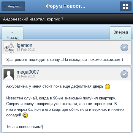
Форум Новостройки
← Андреевский квартал
Андреевский квартал, корпус 7
«
Вперед
Назад
»
Igemon
18 Feb 2013
Ура..ремонт подходит к концу...На выходных похоже въезжаем )
mega0007
19 Feb 2013
Аккуратней, у меня стоит пока еще дефолтная дверь
Известен случай, когда в 90-ые знакомый получил квартиру.
Сверху и снизу товарищи уже въехали, а он не торопился. В
итоге через балкон в его квартире обчистили и верхних и нижних
соседей
Типа с новосельем!)