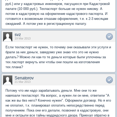
руб.) или у кадастровых инженеров, пасущихся при Кадастровой
палате (10 000 руб.). Техпаспорт больше не нужен никому. А
потом в кадастровую на оформление кадастрового паспорта. И
готовится к возможным отказам оформления, т.е. к 2-3 месяцам
ожиданий. А потом уже в регистрационную палату.
svz
19 Mar 2013
Если техпаспорт не нужен, то почему они оказывали эти услуги и
брали за них деньги, заведомо уже знаю что это не нужно
делать? Можно ли как-то те деньги которые были уплочены за
тех.паспорт вернуть или чтобы они пошли на изготовления
тех.плана?
Senatorov
21 Mar 2013
Потому что им надо зарабатывать деньги. Мне они то же
навязали техпаспорт. На вопрос, а нужен ли он мне, ответили "А
как же вы без него? Конечно нужен". Оформили договор. Но я его
не оплатил, т.к. планировал оплатить непосредственно перед
получением. Пока они его делали, позвонил в кадастровую, они
мне и октрыли все тайны мадридского двора. Приехал обратно в