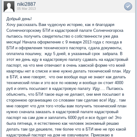
niki2887
05 Mar 2013
Добрый день!
Хочу рассказать Вам чудесную историю, как я благодаря
Солнечногорскому БТИ и кадастровой палате Солнечногорска
пытаюсь получить свидетельство о собственности уже два
месяца! Начала оформление с 9 января 2013 года с похода в
БТИ и оформления технического паспорта, сдала документы,
оплатила пошлину, жду 5 дней, в указанный срок забрала. В
этот же день иду в кадастровую палату сдавать на кадастровый
паспорт, на что мне отвечают в очень хамской форме что моей
квартиры нет в списке и мне нужно делать технический план. Иду
в БТИ, а мне говорят, что они вообще еще не знают как делать
технический план и это все по новому и вообще он стоит 4000
руб и опять посылают в кадастровую палату. Иду…. Пытаюсь
объяснить, что БТИ такое еще не делают, они мня посылают в
стороннюю организацию со словами там сделаю все! Иду.. там
мне говорят что для того чтобы вам получить технический план
нужно сначала заказать в кадастровой палате кадастровый
паспорт на сам дом и заплатить 6000 руб и все будет ок! Это
была пятница, я естественно как человек экономный решаю
делать там где дешевле, тем более что в БТИ мне не про какой
кадастровый паспорт на дом не озвучивали. Приезжаю в