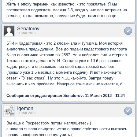
Жить в эпоху перемен, как известно, - это проклятье. Я бы
посоветовал подождать месяца 2-3, когда у них все встранет на
рельсы, тогда, возможно, получение будет намного проще.
Senatorov
11 Mar 2013
БТИ и Кадастровая - это 2 клоаки зла и тупизма. Моя история
аналогична предыдущим. Всё до подачи кадастрового паспорта
было аналогично истории niki2887. Но я набрался сил и стерпел.
Техплан так же делал в БТИ. Сегодня уже в 10-й раз звоню в
кадастровую и спрашиваю про свой кадастровый паспорт
(прошло уже 1.5 месяца с момента подачи). И вот наконец-то
ответ: - "У вас отказ". Ну это п...ц какой-то. Завтра поеду
выяснять в чем проблема. Наверное тоже диск не читается, б...
Сообщение отредактировал Senatorov: 11 March 2013 - 11:34
Igemon
11 Mar 2013
Вы еще с Росреестром потом напляшетесь (
с начала января свидетельство о праве собственности пытаюсь
правильнооформленное пулучить (