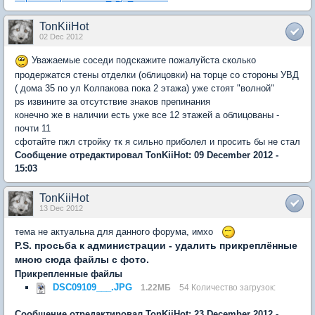
TonKiiHot
02 Dec 2012
Уважаемые соседи подскажите пожалуйста сколько
продержатся стены отделки (облицовки) на торце со стороны УВД
( дома 35 по ул Колпакова пока 2 этажа) уже стоят "волной"
ps извините за отсутствие знаков препинания
конечно же в наличии есть уже все 12 этажей а облицованы -
почти 11
сфотайте пжл стройку тк я сильно приболел и просить бы не стал
Сообщение отредактировал TonKiiHot: 09 December 2012 -
15:03
TonKiiHot
13 Dec 2012
тема не актуальна для данного форума, имхо
P.S. просьба к администрации - удалить прикреплённые
мною сюда файлы
с фото.
Прикрепленные файлы
DSC09109___.JPG
1.22МБ
54 Количество загрузок:
Сообщение отредактировал TonKiiHot: 23 December 2012 -