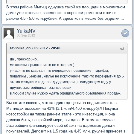
В этом районе Мытищ однушка такой же площади в монолитном
доме уже готовая к заселению с хорошим ремонтом стоит в
районе 4,5 - 5,0 млн.рублей. А здесь кот в мешке без отделки ...
YulkaNV
03 Sep 2012
raviollka, on 2.09.2012 - 20:48:
да , прескорбно..
механизмы рынка никто не отменял (
у нас что не квартал , то очередное повышение , тарифы,
пошлины , бензин , жилье не исключение. так что перекрытия до 5
этажа сегодня и год назад у домстроя , в следующем году у
другого застройщика - разные вещи.
в любом случае нужно ждать официального объявления продаж.
Вы хотите сказать, что за один год цены на недвижимость в
Мытищах выросли на 43% (3,1 млн/4,450 млн.руб)?! Покупка
новостройки на таком раннем этапе - это инвестиция, и она
должна быть, по крайней мере, выгодна. В этом же случае
Застройщик финансирует свой объект на дармовые деньги
покупателей. Депозит на 1,5 года на 4,45 млн. рублей принесет в