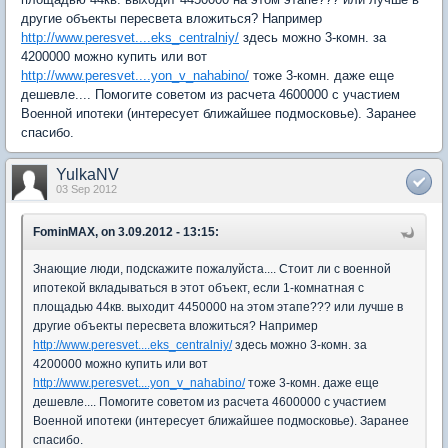
другие объекты пересвета вложиться? Например
http://www.peresvet....eks_centralniy/
здесь можно 3-комн. за
4200000 можно купить или вот
http://www.peresvet....yon_v_nahabino/
тоже 3-комн. даже еще
дешевле.... Помогите советом из расчета 4600000 с участием
Военной ипотеки (интересует ближайшее подмосковье). Заранее
спасибо.
YulkaNV
03 Sep 2012
FominMAX, on 3.09.2012 - 13:15:
Знающие люди, подскажите пожалуйста.... Стоит ли с военной
ипотекой вкладываться в этот объект, если 1-комнатная с
площадью 44кв. выходит 4450000 на этом этапе??? или лучше в
другие объекты пересвета вложиться? Например
http://www.peresvet....eks_centralniy/
здесь можно 3-комн. за
4200000 можно купить или вот
http://www.peresvet....yon_v_nahabino/
тоже 3-комн. даже еще
дешевле.... Помогите советом из расчета 4600000 с участием
Военной ипотеки (интересует ближайшее подмосковье). Заранее
спасибо.