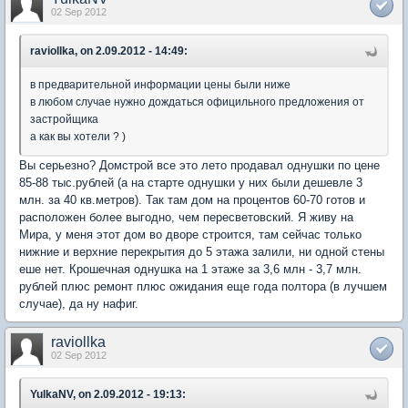
02 Sep 2012
raviollka, on 2.09.2012 - 14:49:
в предварительной информации цены были ниже
в любом случае нужно дождаться официльного предложения от
застройщика
а как вы хотели ? )
Вы серьезно? Домстрой все это лето продавал однушки по цене
85-88 тыс.рублей (а на старте однушки у них были дешевле 3
млн. за 40 кв.метров). Так там дом на процентов 60-70 готов и
расположен более выгодно, чем пересветовский. Я живу на
Мира, у меня этот дом во дворе строится, там сейчас только
нижние и верхние перекрытия до 5 этажа залили, ни одной стены
еше нет. Крошечная однушка на 1 этаже за 3,6 млн - 3,7 млн.
рублей плюс ремонт плюс ожидания еще года полтора (в лучшем
случае), да ну нафиг.
raviollka
02 Sep 2012
YulkaNV, on 2.09.2012 - 19:13: