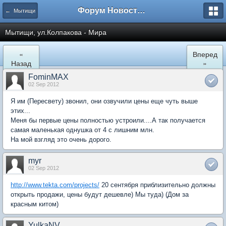
Форум Новостройки
← Мытищи
Мытищи, ул.Колпакова - Мира
«
Вперед
Назад
»
FominMAX
02 Sep 2012
Я им (Пересвету) звонил, они озвучили цены еще чуть выше
этих...
Меня бы первые цены полностью устроили....А так получается
самая маленькая однушка от 4 с лишним млн.
На мой взгляд это очень дорого.
myr
02 Sep 2012
http://www.tekta.com/projects/
20 сентября приблизительно должны
открыть продажи, цены будут дешевле) Мы туда) (Дом за
красным китом)
YulkaNV