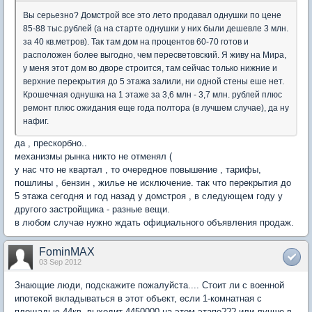
Вы серьезно? Домстрой все это лето продавал однушки по цене
85-88 тыс.рублей (а на старте однушки у них были дешевле 3 млн.
за 40 кв.метров). Так там дом на процентов 60-70 готов и
расположен более выгодно, чем пересветовский. Я живу на Мира,
у меня этот дом во дворе строится, там сейчас только нижние и
верхние перекрытия до 5 этажа залили, ни одной стены еше нет.
Крошечная однушка на 1 этаже за 3,6 млн - 3,7 млн. рублей плюс
ремонт плюс ожидания еще года полтора (в лучшем случае), да ну
нафиг.
да , прескорбно..
механизмы рынка никто не отменял (
у нас что не квартал , то очередное повышение , тарифы,
пошлины , бензин , жилье не исключение. так что перекрытия до
5 этажа сегодня и год назад у домстроя , в следующем году у
другого застройщика - разные вещи.
в любом случае нужно ждать официального объявления продаж.
FominMAX
03 Sep 2012
Знающие люди, подскажите пожалуйста.... Стоит ли с военной
ипотекой вкладываться в этот объект, если 1-комнатная с
площадью 44кв. выходит 4450000 на этом этапе??? или лучше в