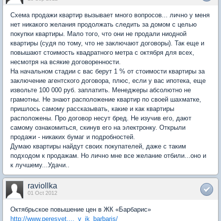
Схема продажи квартир вызывает много вопросов... лично у меня
нет никакого желания продолжать следить за домом с целью
покупки квартиры. Мало того, что они не продали ниодной
квартиры (судя по тому, что не заключают договоры). Так еще и
повышают стоимость квадратного метра с октября для всех,
несмотря на всякие договоренности.
На начальном стадии с вас берут 1 % от стоимости квартиры за
заключение агентского договора, плюс, если у вас ипотека, еще
извольте 100 000 руб. заплатить. Менеджеры абсолютно не
грамотны. Не знают расположение квартир по своей шахматке,
пришлось самому рассказывать, какие и как квартиры
расположены. Про договор несут бред. Не изучив его, дают
самому ознакомиться, скинув его на электронку. Открыли
продажи - никаких бумаг и подробностей.
Думаю квартиры найдут своих покупателей, даже с таким
подходом к продажам. Но лично мне все желание отбили...оно и
к лучшему...Удачи..
raviollka
01 Oct 2012
Октябрьское повышение цен в ЖК «Барбарис»
http://www.peresvet...._v_jk_barbaris/