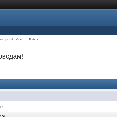
ногорский район
→
Брёхово
оводам!
4:44
7:57: