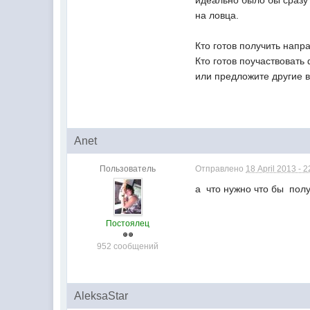
идеально было бы сразу 
на ловца.
Кто готов получить напр
Кто готов поучаствовать
или предложите другие 
Anet
Пользователь
Отправлено
18 April 2013 - 2
а что нужно что бы пол
Постоялец
952 сообщений
AleksaStar