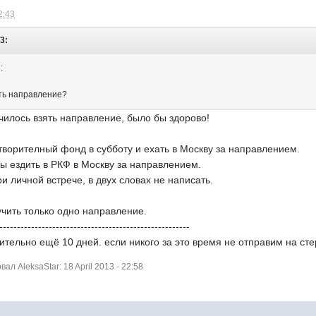
2:43
3:
:
ить направление?
училось взять направление, было бы здорово!
отворителный фонд в субботу и ехать в Москву за направлением.
ды ездить в РКФ в Москву за направлением.
и личной встрече, в двух словах не написать.
чить только одно направление.
------------------------------------------------------
ительно ещё 10 дней. если никого за это время не отправим на с
л AleksaStar: 18 April 2013 - 22:58