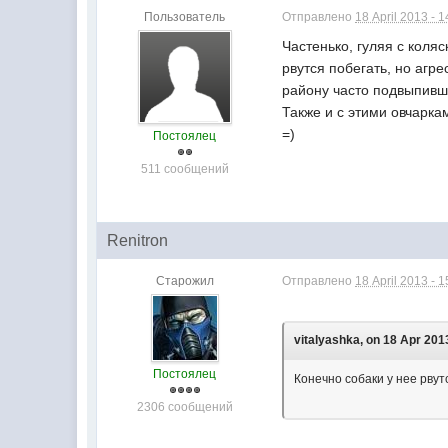
Пользователь
Отправлено
18 April 2013 - 1
Частенько, гуляя с коля
рвутся побегать, но агре
району часто подвыпивши
Также и с этими овчарк
=)
Постоялец
511 сообщений
Renitron
Старожил
Отправлено
18 April 2013 - 1
vitalyashka, on 18 Apr 2013
Постоялец
Конечно собаки у нее рвут
2306 сообщений