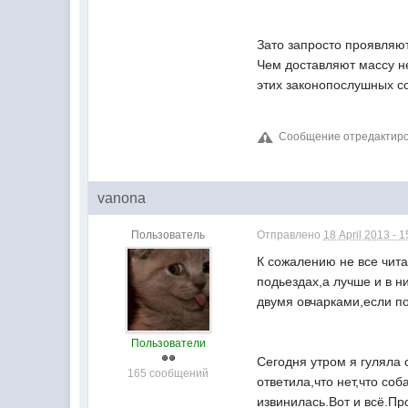
Зато запросто проявляют
Чем доставляют массу н
этих законопослушных соб
Сообщение отредактирова
vanona
Пользователь
Отправлено
18 April 2013 - 1
К сожалению не все чит
подьездах,а лучше и в 
двумя овчарками,если п
Пользователи
Сегодня утром я гуляла 
165 сообщений
ответила,что нет,что соб
извинилась.Вот и всё.Пр