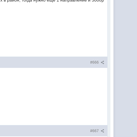
х в район, тогда нужно ещё 1 направление и 3000р
#666
#667