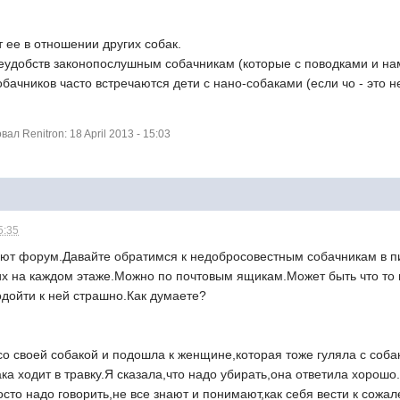
 ее в отношении других собак.
еудобств законопослушным собачникам (которые с поводками и на
ачников часто встречаются дети с нано-собаками (если чо - это не 
л Renitron: 18 April 2013 - 15:03
5:35
ают форум.Давайте обратимся к недобросовестным собачникам в 
них на каждом этаже.Можно по почтовым ящикам.Может быть что то
одойти к ней страшно.Как думаете?
со своей собакой и подошла к женщине,которая тоже гуляла с соба
ака ходит в травку.Я сказала,что надо убирать,она ответила хорошо
осто надо говорить,не все знают и понимают,как себя вести к сожа