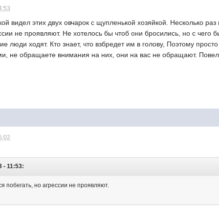
4:53
ской видел этих двух овчарок с щупленькой хозяйкой. Несколько ра
ссии не проявляют. Не хотелось бы чтоб они бросились, но с чего б
е люди ходят. Кто знает, что взбредет им в голову, Поэтому прос
ами, не обращаете внимания на них, они на вас не обращают. Пове
5:02
 - 11:53:
ся побегать, но агрессии не проявляют.