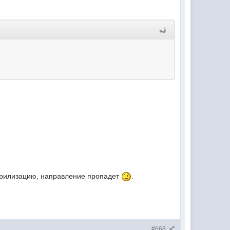
терилизацию, направление пропадет
.
#668