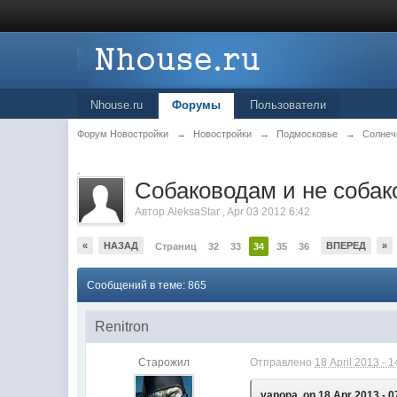
Nhouse.ru
Форумы
Пользователи
Форум Новостройки
→
Новостройки
→
Подмосковье
→
Солнеч
.
Собаководам и не собак
Автор
AleksaStar
,
Apr 03 2012 6:42
«
НАЗАД
ВПЕРЕД
»
Страниц
32
33
34
35
36
Сообщений в теме: 865
Renitron
Старожил
Отправлено
18 April 2013 - 1
vanona, on 18 Apr 2013 - 0