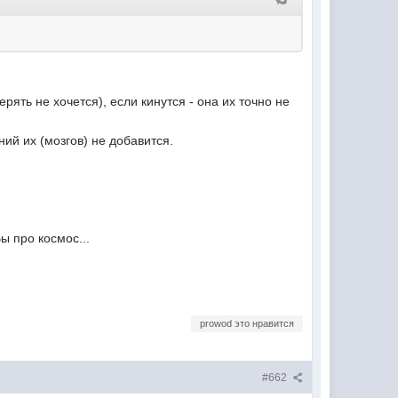
ерять не хочется), если кинутся - она их точно не
ий их (мозгов) не добавится.
ы про космос...
prowod это нравится
#662