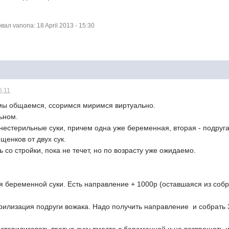
л vanona: 18 April 2013 - 15:30
6:11
о мы общаемся, ссоримся миримся виртуально.
ьном.
 нестерильные суки, причем одна уже беременная, вторая - подруга
 щенков от двух сук.
 со стройки, пока не течет, но по возрасту уже ожидаемо.
я беременной суки. Есть направление + 1000р (оставшаяся из собр
терилизация подруги вожака. Надо получить направление и собрать 