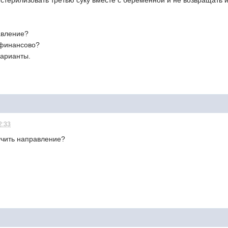
стерилизовать третью суку вместе с беременной и не возвращать и
авление?
 финансово?
варианты.
2:33
учить направление?