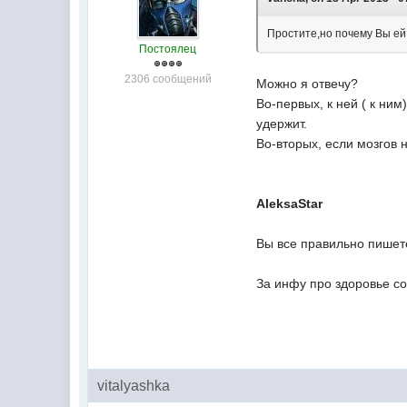
Простите,но почему Вы ей
Постоялец
2306 сообщений
Можно я отвечу?
Во-первых, к ней ( к ним
удержит.
Во-вторых, если мозгов 
AleksaStar
Вы все правильно пишете
За инфу про здоровье со
vitalyashka