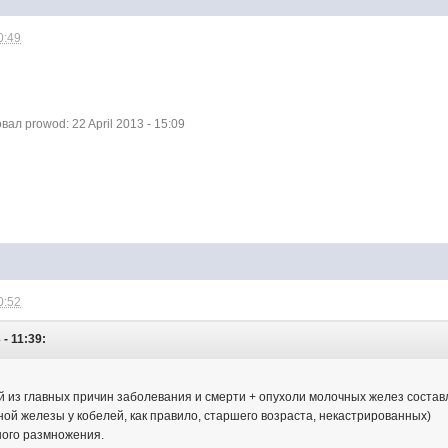
0:49
л prowod: 22 April 2013 - 15:09
0:52
 - 11:39:
 из главных причин заболевания и смерти + опухоли молочных желез составл
ой железы у кобелей, как правило, старшего возраста, некастрированных)
ного размножения.