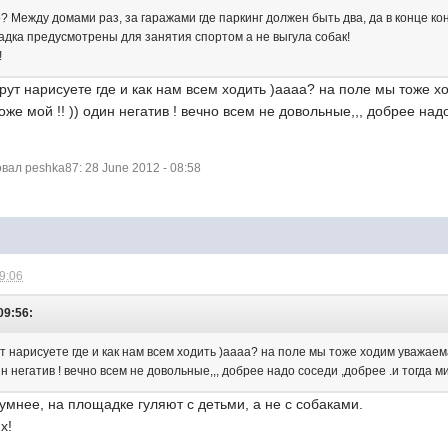
? Между домами раз, за гаражами где паркинг должен быть два, да в конце ко
адка предусмотрены для занятия спортом а не выгула собак!
!
т нарисуете где и как нам всем ходить )аааа? на поле мы тоже х
оже мой !! )) один негaтив ! вечно всем не довольные,,, добрее над
ал peshka87: 28 June 2012 - 08:58
09:06
09:56:
нарисуете где и как нам всем ходить )аааа? на поле мы тоже ходим уважаема
дин негaтив ! вечно всем не довольные,,, добрее надо соседи ,добрее .и тогда м
умнее, на площадке гуляют с детьми, а не с собаками.
х!