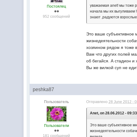
уважаемая anet! мы тоже р
Постоялец
начала мы их выгуливаем !
952 сообщений
знают ,радуются взрослые т
Это ваше субъективное м
жизнедеятельности собач
хозяином рядом я тоже 
Вам что других полей ма
об бегайся. А стадион и
Вы же вилкой суп не еди
peshka87
Пользователь
Отправлено
28 June 2012 - 
Anet, on 28.06.2012 - 09:33
Это ваше субъективное мне
Пользователи
жизнедеятельности собаче
181 сообщений
видела.