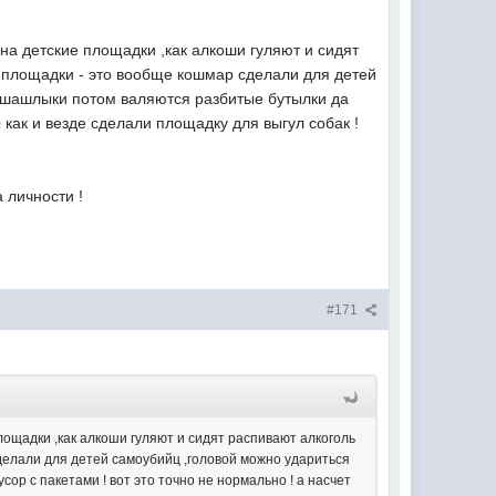
 на детские площадки ,как алкоши гуляют и сидят
ие площадки - это вообще кошмар сделали для детей
т шашлыки потом валяются разбитые бутылки да
ы как и везде сделали площадку для выгул собак !
а личности !
#171
площадки ,как алкоши гуляют и сидят распивают алкоголь
 сделали для детей самоубийц ,головой можно удариться
р с пакетами ! вот это точно не нормально ! а насчет