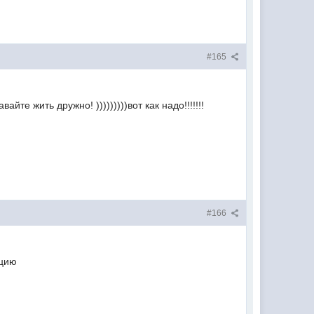
#165
е жить дружно! )))))))))вот как надо!!!!!!!
#166
кцию