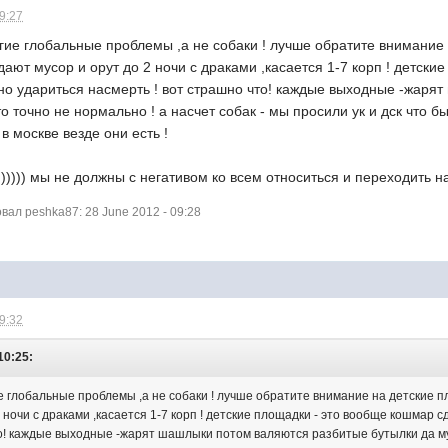
09:27
другие глобальные проблемы ,а не собаки ! лучше обратите внимание
дают мусор и орут до 2 ночи с драками ,касается 1-7 корп ! детск
но удариться насмерть ! вот страшно что! каждые выходные -жаря
то точно не нормально ! а насчет собак - мы просили ук и дск что б
в москве везде они есть !
)))))) мы не должны с негативом ко всем относиться и переходить н
ал peshka87: 28 June 2012 - 09:28
09:32
10:25:
угие глобальные проблемы ,а не собаки ! лучше обратите внимание на детские 
2 ночи с драками ,касается 1-7 корп ! детские площадки - это вообще кошмар
о! каждые выходные -жарят шашлыки потом валяются разбитые бутылки да мусо