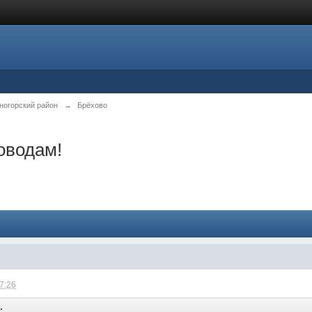
ногорский район
→
Брёхово
оводам!
07:26
: