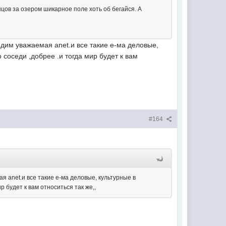
нцов за озером шикарное поле хоть об бегайся. А
одим уважаемая anet.и все такие е-ма деловые,
о соседи ,добрее .и тогда мир будет к вам
#164
я anet.и все такие е-ма деловые, культурные в
ир будет к вам относиться так же,,