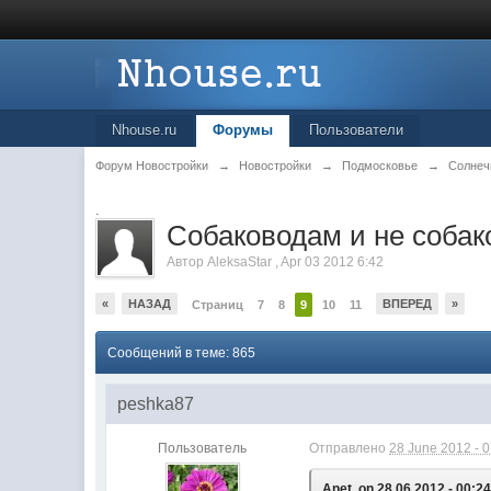
Nhouse.ru
Форумы
Пользователи
Форум Новостройки
→
Новостройки
→
Подмосковье
→
Солнеч
.
Собаководам и не собак
Автор
AleksaStar
,
Apr 03 2012 6:42
«
НАЗАД
ВПЕРЕД
»
Страниц
7
8
9
10
11
Сообщений в теме: 865
peshka87
Пользователь
Отправлено
28 June 2012 - 
Anet, on 28.06.2012 - 00:24