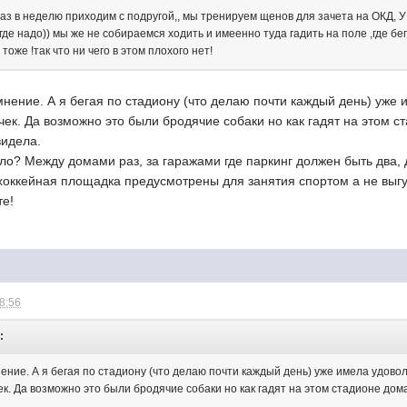
аз в неделю приходим с подругой,, мы тренируем щенов для зачета на ОКД, У
где надо)) мы же не собираемся ходить и имеенно туда гадить на поле ,где бе
оже !так что ни чего в этом плохого нет!
нение. А я бегая по стадиону (что делаю почти каждый день) уже 
ек. Да возможно это были бродячие собаки но как гадят на этом с
видела.
ло? Между домами раз, за гаражами где паркинг должен быть два, 
 хоккейная площадка предусмотрены для занятия спортом а не выгу
те!
08:56
:
ние. А я бегая по стадиону (что делаю почти каждый день) уже имела удовол
к. Да возможно это были бродячие собаки но как гадят на этом стадионе дом