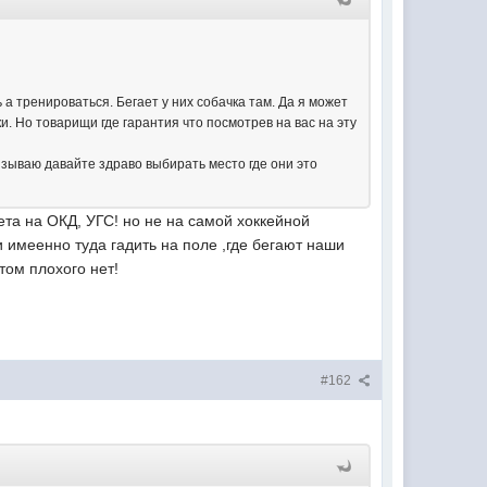
 а тренироваться. Бегает у них собачка там. Да я может
и. Но товарищи где гарантия что посмотрев на вас на эту
Призываю давайте здраво выбирать место где они это
та на ОКД, УГС! но не на самой хоккейной
 имеенно туда гадить на поле ,где бегают наши
этом плохого нет!
#162