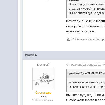
Вам что других полей мало
стадион и хоккейная площ
Вы же вилкой суп не едите
может вы еще мне маршру
культурные в кавычках,,б
относиться так же,,
Сообщение отредактиров
kawise
Местный
Отправлено
28 June 2012 - 
peshka87, on 28.06.2012 - 
может вы еще мне маршрут 
кавычках,,боже мой !! )) о
Смотрящие
Вы сами будте добрее и 
С собаками место в поля
1335 сообщений