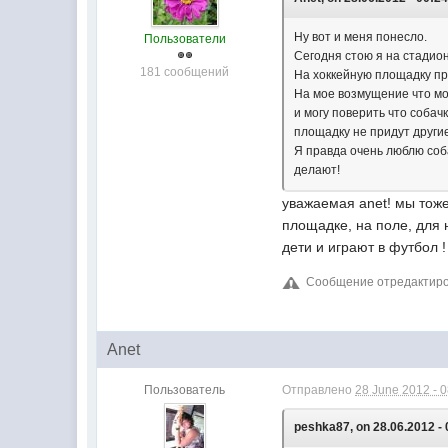
Ну вот и меня понесло.
Пользователи
Сегодня стою я на стадио
181 сообщений
На хоккейную площадку пр
На мое возмущение что мож
и могу поверить что собач
площадку не придут други
Я правда очень люблю соба
делают!
уважаемая anet! мы тоже
площадке, на поле, для 
дети и играют в футбол !
Сообщение отредактиров
Anet
Пользователь
Отправлено
28 June 2012 - 
peshka87, on 28.06.2012 - 