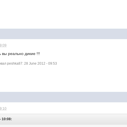
09:09
 вы реально дикие !!!
ал peshka87: 28 June 2012 - 09:53
09:10
- 10:08: