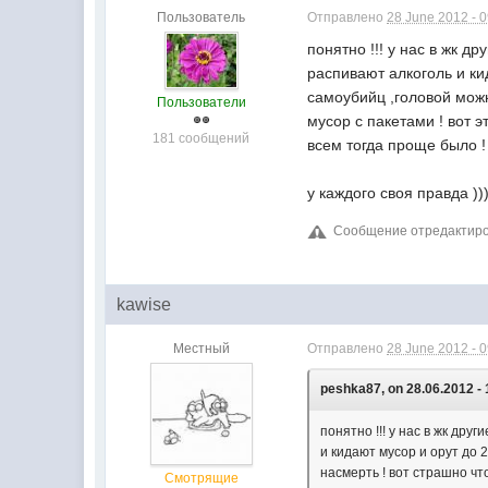
Пользователь
Отправлено
28 June 2012 - 
понятно !!! у нас в жк 
распивают алкоголь и ки
самоубийц ,головой мож
Пользователи
мусор с пакетами ! вот э
181 сообщений
всем тогда проще было ! 
у каждого своя правда ))
Сообщение отредактиров
kawise
Местный
Отправлено
28 June 2012 - 
peshka87, on 28.06.2012 - 
понятно !!! у нас в жк др
и кидают мусор и орут до 
насмерть ! вот страшно чт
Смотрящие