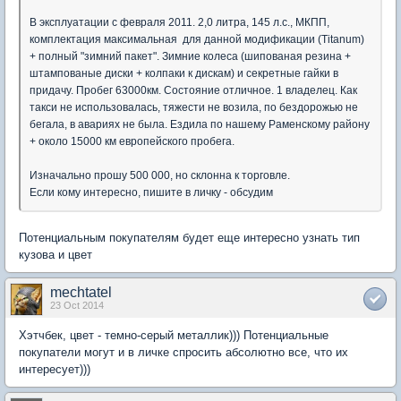
В эксплуатации с февраля 2011. 2,0 литра, 145 л.с., МКПП,
комплектация максимальная для данной модификации (Titanum)
+ полный "зимний пакет". Зимние колеса (шипованая резина +
штампованые диски + колпаки к дискам) и секретные гайки в
придачу. Пробег 63000км. Состояние отличное. 1 владелец. Как
такси не использовалась, тяжести не возила, по бездорожью не
бегала, в авариях не была. Ездила по нашему Раменскому району
+ около 15000 км европейского пробега.
Изначально прошу 500 000, но склонна к торговле.
Если кому интересно, пишите в личку - обсудим
Потенциальным покупателям будет еще интересно узнать тип
кузова и цвет
mechtatel
23 Oct 2014
Хэтчбек, цвет - темно-серый металлик))) Потенциальные
покупатели могут и в личке спросить абсолютно все, что их
интересует)))