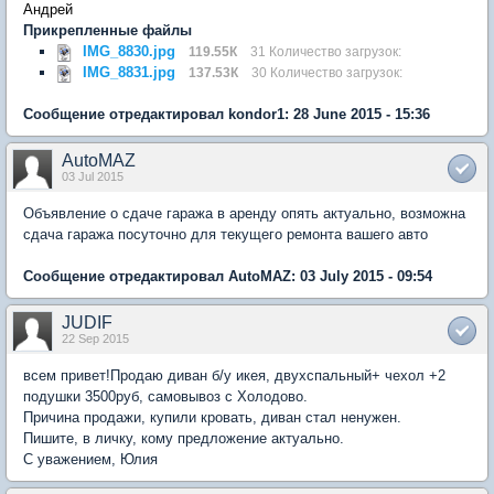
Андрей
Прикрепленные файлы
IMG_8830.jpg
119.55К
31 Количество загрузок:
IMG_8831.jpg
137.53К
30 Количество загрузок:
Сообщение отредактировал kondor1: 28 June 2015 - 15:36
AutoMAZ
03 Jul 2015
Объявление о сдаче гаража в аренду опять актуально, возможна
сдача гаража посуточно для текущего ремонта вашего авто
Сообщение отредактировал AutoMAZ: 03 July 2015 - 09:54
JUDIF
22 Sep 2015
всем привет!Продаю диван б/у икея, двухспальный+ чехол +2
подушки 3500руб, самовывоз с Холодово.
Причина продажи, купили кровать, диван стал ненужен.
Пишите, в личку, кому предложение актуально.
С уважением, Юлия