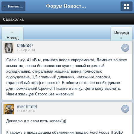
Форум Новостройки
← Раменское
барахолка
«
Вперед
Назад
»
tatiko87
15 Sep 2014
Сдаю 1-ку, 41 кВ м, комната после евроремонта, Ламинат во всех
комнатах, новая белоснежная кухня, новый огромный
холодильник, стиральная машина, ванна полностью
оборудована, 1,5 спальный диванчик, натяжные потолки,
гардеробный шкаф в проекте. В общем есть все необходимое
для проживания! Срочно! Пишите в личку, фото могу выслать.
Ищем жильцов Строго без животных!
mechtatel
13 Oct 2014
Добавлю и я свои пять копеек!)))
К гаражу в предыдущем объявлении продаю Ford Focus II 2010