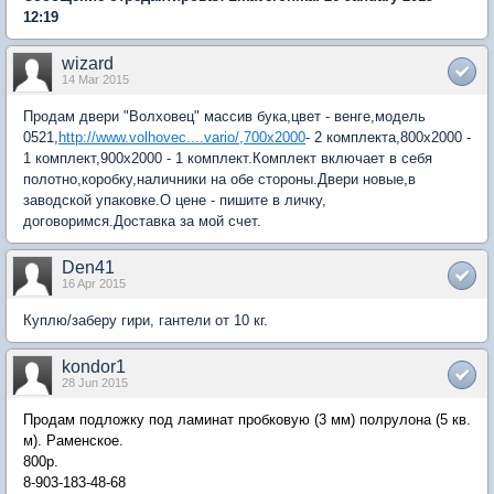
12:19
wizard
14 Mar 2015
Продам двери "Волховец" массив бука,цвет - венге,модель
0521,
http://www.volhovec....vario/,700х2000
- 2 комплекта,800х2000 -
1 комплект,900х2000 - 1 комплект.Комплект включает в себя
полотно,коробку,наличники на обе стороны.Двери новые,в
заводской упаковке.О цене - пишите в личку,
договоримся.Доставка за мой счет.
Den41
16 Apr 2015
Куплю/заберу гири, гантели от 10 кг.
kondor1
28 Jun 2015
Продам подложку под ламинат пробковую (3 мм) полрулона (5 кв.
м). Раменское.
800р.
8-903-183-48-68