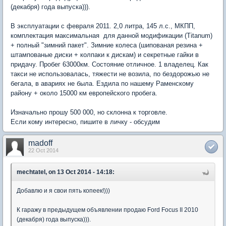
(декабря) года выпуска))).
В эксплуатации с февраля 2011. 2,0 литра, 145 л.с., МКПП,
комплектация максимальная для данной модификации (Titanum)
+ полный "зимний пакет". Зимние колеса (шипованая резина +
штампованые диски + колпаки к дискам) и секретные гайки в
придачу. Пробег 63000км. Состояние отличное. 1 владелец. Как
такси не использовалась, тяжести не возила, по бездорожью не
бегала, в авариях не была. Ездила по нашему Раменскому
району + около 15000 км европейского пробега.
Изначально прошу 500 000, но склонна к торговле.
Если кому интересно, пишите в личку - обсудим
madoff
22 Oct 2014
mechtatel, on 13 Oct 2014 - 14:18:
Добавлю и я свои пять копеек!)))
К гаражу в предыдущем объявлении продаю Ford Focus II 2010
(декабря) года выпуска))).