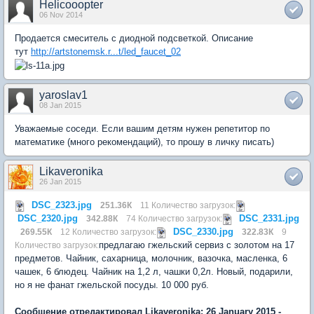
Helicooopter
06 Nov 2014
Продается смеситель с диодной подсветкой. Описание
тут
http://artstonemsk.r...t/led_faucet_02
yaroslav1
08 Jan 2015
Уважаемые соседи. Если вашим детям нужен репетитор по
математике (много рекомендаций), то прошу в личку писать)
Likaveronika
26 Jan 2015
DSC_2323.jpg
251.36К
11 Количество загрузок:
DSC_2320.jpg
DSC_2331.jpg
342.88К
74 Количество загрузок:
DSC_2330.jpg
269.55К
12 Количество загрузок:
322.83К
9
предлагаю гжельский сервиз с золотом на 17
Количество загрузок:
предметов. Чайник, сахарница, молочник, вазочка, масленка, 6
чашек, 6 блюдец. Чайник на 1,2 л, чашки 0,2л. Новый, подарили,
но я не фанат гжельской посуды. 10 000 руб.
Сообщение отредактировал Likaveronika: 26 January 2015 -