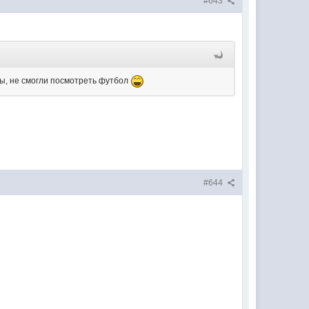
#643
ны, не смогли посмотреть футбол
#644