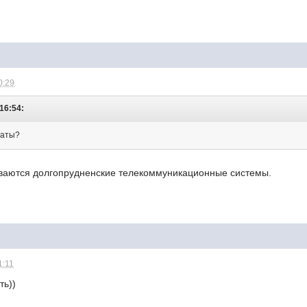
0:29
16:54:
наты?
ываются долгопрудненские телекоммуникационные системы.
1:11
ть))