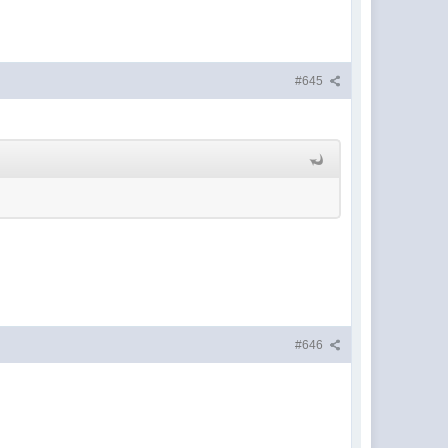
#645
#646