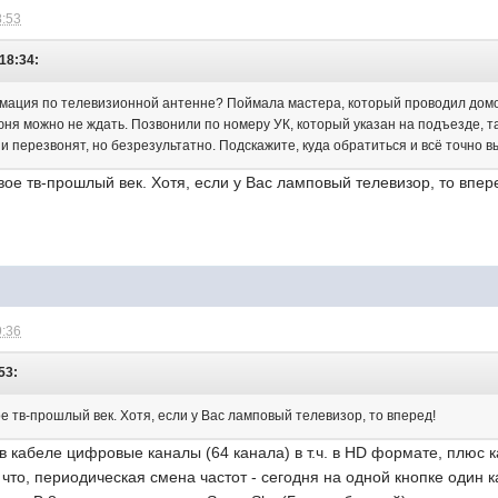
8:53
18:34:
мация по телевизионной антенне? Поймала мастера, который проводил домоф
ня можно не ждать. Позвонили по номеру УК, который указан на подъезде, та
 и перезвонят, но безрезультатно. Подскажите, куда обратиться и всё точно 
овое тв-прошлый век. Хотя, если у Вас ламповый телевизор, то впер
9:36
53:
ое тв-прошлый век. Хотя, если у Вас ламповый телевизор, то вперед!
в кабеле цифровые каналы (64 канала) в т.ч. в HD формате, плюс 
что, периодическая смена частот - сегодня на одной кнопке один к