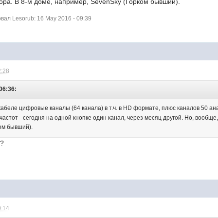
ора. В 8-м доме, например, SevenSky (Горком бывший).
ал Lesorub: 16 May 2016 - 09:39
2:28
06:36:
кабеле цифровые каналы (64 канала) в т.ч. в HD формате, плюс каналов 50 а
частот - сегодня на одной кнопке один канал, через месяц другой. Но, вообще
ом бывший).
а?
0:14