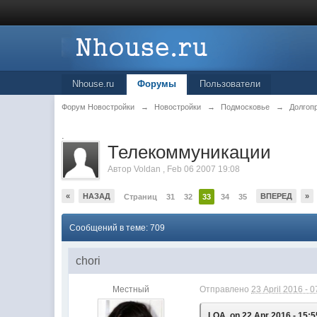
Nhouse.ru
Форумы
Пользователи
Форум Новостройки
→
Новостройки
→
Подмосковье
→
Долгоп
.
Телекоммуникации
Автор
Voldan
,
Feb 06 2007 19:08
«
НАЗАД
ВПЕРЕД
»
Страниц
31
32
33
34
35
Сообщений в теме: 709
chori
Местный
Отправлено
23 April 2016 - 0
LOA, on 22 Apr 2016 - 15:5