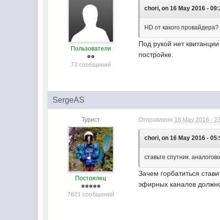
chori, on 16 May 2016 - 09:
HD от какого провайдера?
Под рукой нет квитанции
Пользователи
постройке.
73 сообщений
SergeAS
Турист
Отправлено
16 May 2016 - 2
chori, on 16 May 2016 - 05:
ставьте спутник. аналогов
Зачем горбатиться стави
Постоялец
эфирных каналов должно
7621 сообщений