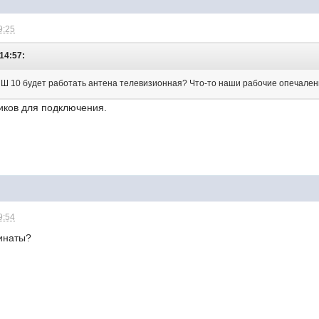
9:25
14:57:
в НШ 10 будет работать антена телевизионная? Что-то наши рабочие опечале
ков для подключения.
9:54
динаты?