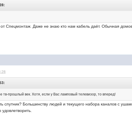
28:
 от Спецмонтаж. Даже не знаю кто нам кабель даёт. Обычная домов
3:28
53:
ое тв-прошлый век. Хотя, если у Вас ламповый телевизор, то вперед!
ть спутник? Большинству людей и текущего набора каналов с ушами
 удовлетворить.