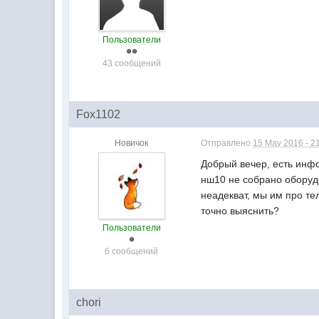
Пользователи
43 сообщений
Fox1102
Новичок
Отправлено
15 May 2016 - 2
Добрый вечер, есть инф
нш10 не собрано оборуд
неадекват, мы им про тел
точно выяснить?
Пользователи
6 сообщений
chori