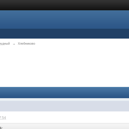
рудный
→
Хлебниково
7:54
5: