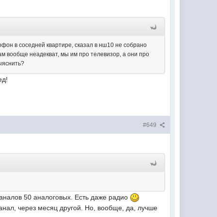
он в соседней квартире, сказал в нш10 не собрано
м вообще неадекват, мы им про телевизор, а они про
выяснить?
ед!
#649
каналов 50 аналоговых. Есть даже радио
анал, через месяц другой. Но, вообще, да, лучше