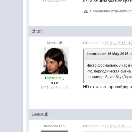
73 сообщений
IPTV от интернет-операт
Сообщение отредактиров
chori
Местный
Отправлено
16 May 2016 - 1
Lesorub, on 16 May 2016 - 
Чисто формально, у нас в 
что, периодическая смена 
например, SevenSky (Горк
Постоялец
HD от какого провайдер
1097 сообщений
Lesorub
Пользователь
Отправлено
16 May 2016 - 2