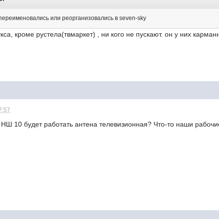
 переименовались или реорганизовались в seven-sky
кса, кроме рустела(твмаркет) , ни кого не пускают. он у них карма
7:57
 в НШ 10 будет работать антена телевизионная? Что-то наши рабо