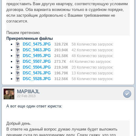
предоставить Вам другую квартиру, соответствующую условиям
договора. Оба варианта возможны только в судебном порядке,
если застройщик добровольно с Вашими требованиями не
согласится.
Пишем претензию.
Прикрепленные файлы
DSC_5475.JPG
328.72К
58 Количество загрузок:
DSC_5463.JPG
293.94К
42 Количество загрузок:
DSC_5495.JPG
241.58К
48 Количество загрузок:
DSC_5507.JPG
273.7К
44 Количество загрузок:
DSC_5504.JPG
219.34К
20 Количество загрузок:
DSC_5476.JPG
196.79К
13 Количество загрузок:
DSC_5528.JPG
312.56К
58 Количество загрузок:
MAPIIIAJL
22 Feb 2013
А вот еще один ответ юриста:
Добрый день.
В ответе на данный вопрос думаю лучшим будет выложить
решение суда по аналогичному делу. Сразу скажу, что это