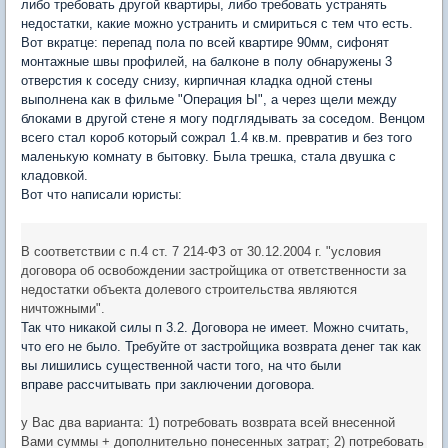
либо требовать другой квартиры, либо требовать устранять
недостатки, какие можно устранить и смириться с тем что есть.
Вот вкратце: перепад пола по всей квартире 90мм, сифонят
монтажные швы профилей, на балконе в полу обнаружены 3
отверстия к соседу снизу, кирпичная кладка одной стены
выполнена как в фильме "Операция Ы", а через щели между
блоками в другой стене я могу подглядывать за соседом. Венцом
всего стал короб который сожрал 1.4 кв.м. превратив и без того
маленькую комнату в бытовку. Была трешка, стала двушка с
кладовкой.
Вот что написали юристы:
В соответствии с п.4 ст. 7 214-ФЗ от 30.12.2004 г. "условия
договора об освобождении застройщика от ответственности за
недостатки объекта долевого строительства являются
ничтожными".
Так что никакой силы п 3.2. Договора не имеет. Можно считать,
что его не было. Требуйте от застройщика возврата денег так как
вы лишились существенной части того, на что были
вправе рассчитывать при заключении договора.
у Вас два варианта: 1) потребовать возврата всей внесенной
Вами суммы + дополнительно понесенных затрат; 2) потребовать