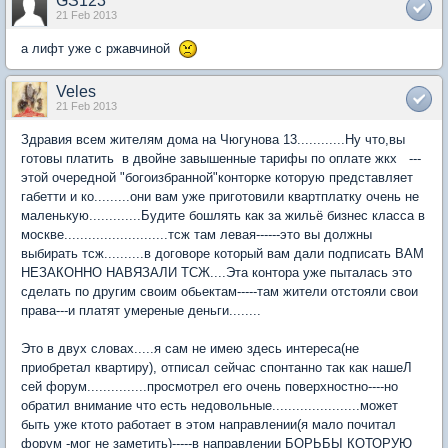
GS123
21 Feb 2013
а лифт уже с ржавчиной
Veles
21 Feb 2013
Здравия всем жителям дома на Чюгунова 13............Ну что,вы
готовы платить в двойне завышенные тарифы по оплате жкх ---
этой очередной "богоизбранной"конторке которую представляет
габетти и ко.........они вам уже приготовили квартплатку очень не
маленькую.............Будите бошлять как за жильё бизнес класса в
москве..........................тсж там левая------это вы должны
выбирать тсж..........в договоре который вам дали подписать ВАМ
НЕЗАКОННО НАВЯЗАЛИ ТСЖ....Эта контора уже пыталась это
сделать по другим своим обьектам-----там жители отстояли свои
права---и платят умереные деньги........
Это в двух словах.....я сам не имею здесь интереса(не
приобретал квартиру), отписал сейчас спонтанно так как нашеЛ
сей форум...............просмотрел его очень поверхностно----но
обратил внимание что есть недовольные......................может
быть уже ктото работает в этом направлении(я мало почитал
форум -мог не заметить)-----в направлении БОРЬБЫ КОТОРУЮ