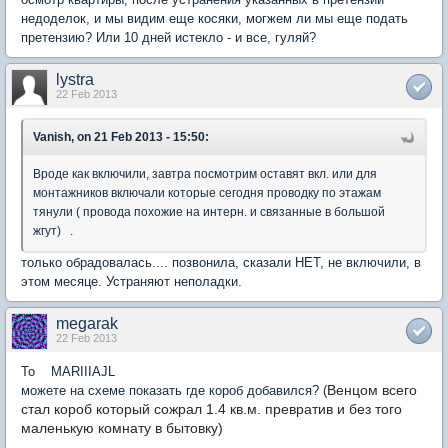
недоделок, и мы видим еще косяки, могжем ли мы еще подать
претензию? Или 10 дней истекло - и все, гуляй?
lystra
22 Feb 2013
Vanish, on 21 Feb 2013 - 15:50:
Вроде как включили, завтра посмотрим оставят вкл. или для
монтажников включали которые сегодня проводку по этажам
тянули ( провода похожие на интерн. и связанные в большой
жгут) .
только обрадовалась.... позвонила, сказали НЕТ, не включили, в
этом месяце. Устраняют неполадки.
megarak
22 Feb 2013
To MARIIIAJL
Венцом всего
можете на схеме показать где короб добавился? (
стал короб который сожрал 1.4 кв.м. превратив и без того
маленькую комнату в бытовку)