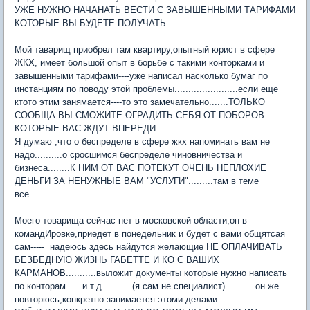
УЖЕ НУЖНО НАЧАНАТЬ ВЕСТИ С ЗАВЫШЕННЫМИ ТАРИФАМИ
КОТОРЫЕ ВЫ БУДЕТЕ ПОЛУЧАТЬ .....
Мой таварищ приобрел там квартиру,опытный юрист в сфере
ЖКХ, имеет большой опыт в борьбе с такими конторками и
завышенными тарифами----уже написал насколько бумаг по
инстанциям по поводу этой проблемы.......................если еще
ктото этим занямается----то это замечательно.......ТОЛЬКО
СООБЩА ВЫ СМОЖИТЕ ОГРАДИТЬ СЕБЯ ОТ ПОБОРОВ
КОТОРЫЕ ВАС ЖДУТ ВПЕРЕДИ...........
Я думаю ,что о беспределе в сфере жкх напоминать вам не
надо..........о сросшимся беспределе чиновничества и
бизнеса........К НИМ ОТ ВАС ПОТЕКУТ ОЧЕНЬ НЕПЛОХИЕ
ДЕНЬГИ ЗА НЕНУЖНЫЕ ВАМ "УСЛУГИ".........там в теме
все..........................
Моего товарища сейчас нет в московской области,он в
командИровке,приедет в понедельник и будет с вами общятсая
сам----- надеюсь здесь найдутся желающие НЕ ОПЛАЧИВАТЬ
БЕЗБЕДНУЮ ЖИЗНЬ ГАБЕТТЕ И КО С ВАШИХ
КАРМАНОВ...........выложит документы которые нужно написать
по конторам......и т.д...........(я сам не специалист)...........он же
повторюсь,конкретно занимается этоми делами.......................