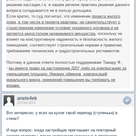
решение кассации,т.е. в нашем регионе практика решения данного
вопроса складывается не в пользу дольщика.
Если кратко, то суд посчитал, что изменение
проекта жилого
дома, в том числе и проекта квартиры, не свидетельствует о
существенном изменении условия указанного договора и не
является недостатком недвижимого имущества
, поскольку не
влияет на конструктивную надежность и безопасность жилого
помещения, соответствует строительным нормам и правилам,
требованиям технических и градостроительных регламентов.
Поэтому в данном ответе полностью поддерживаю Тамару Ф.,
-
вы имеете право на расторжение ДДУ, либо на компенсацию за
уменьшение площади. Никаких обменов, компенсаций
морального вреда, изменений помещения вы требовать не
вправе.
anele4ek
22 Feb 2013
Вот интересно, у всех на кухне такой перепад (ступенька) в
стене?
И еще вопрос: когда застройщик приглашает на повторный
осмотр квартиры, после устранения указанных в претензии