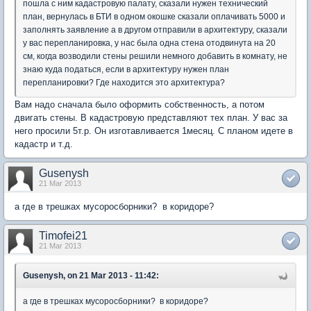
пошла с ним кадастровую палату, сказали нужен технический
план, вернулась в БТИ в одном окошке сказали оплачивать 5000 и
заполнять заявление а в другом отправили в архитектуру, сказали
у вас перепланировка, у нас была одна стена отодвинута на 20
см, когда возводили стены решили немного добавить в комнату, не
знаю куда податься, если в архитектуру нужен план
перепланировки? Где находится это архитектура?
Вам надо сначала было оформить собственность, а потом
двигать стены. В кадастровую представляют тех план. У вас за
него просили 5т.р. Он изготавливается 1месяц. С планом идете в
кадастр и т.д.
Gusenysh
21 Mar 2013
а где в трешках мусоросборники? в коридоре?
Timofei21
21 Mar 2013
Gusenysh, on 21 Mar 2013 - 11:42:
а где в трешках мусоросборники? в коридоре?