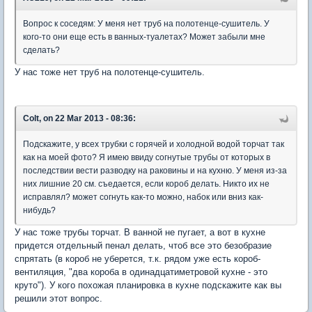
Вопрос к соседям: У меня нет труб на полотенце-сушитель. У
кого-то они еще есть в ванных-туалетах? Может забыли мне
сделать?
У нас тоже нет труб на полотенце-сушитель.
Colt, on 22 Mar 2013 - 08:36:
Подскажите, у всех трубки с горячей и холодной водой торчат так
как на моей фото? Я имею ввиду согнутые трубы от которых в
последствии вести разводку на раковины и на кухню. У меня из-за
них лишние 20 см. съедается, если короб делать. Никто их не
исправлял? может согнуть как-то можно, набок или вниз как-
нибудь?
У нас тоже трубы торчат. В ванной не пугает, а вот в кухне
придется отдельный пенал делать, чтоб все это безобразие
спрятать (в короб не уберется, т.к. рядом уже есть короб-
вентиляция, "два короба в одинадцатиметровой кухне - это
круто"). У кого похожая планировка в кухне подскажите как вы
решили этот вопрос.