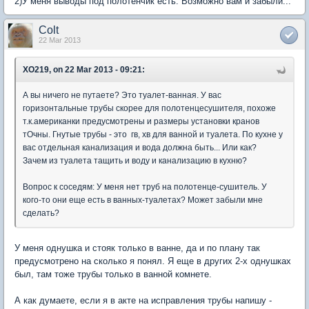
2)У меня выводы под полотенчик есть. Возможно вам и забыли...
Colt
22 Mar 2013
XO219, on 22 Mar 2013 - 09:21:
А вы ничего не путаете? Это туалет-ванная. У вас
горизонтальные трубы скорее для полотенцесушителя, похоже
т.к.американки предусмотрены и размеры установки кранов
тОчны. Гнутые трубы - это гв, хв для ванной и туалета. По кухне у
вас отдельная канализация и вода должна быть... Или как?
Зачем из туалета тащить и воду и канализацию в кухню?
Вопрос к соседям: У меня нет труб на полотенце-сушитель. У
кого-то они еще есть в ванных-туалетах? Может забыли мне
сделать?
У меня однушка и стояк только в ванне, да и по плану так
предусмотрено на сколько я понял. Я еще в других 2-х однушках
был, там тоже трубы только в ванной комнете.
А как думаете, если я в акте на исправления трубы напишу -