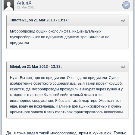
ArturiX
21 Mar 2013
Timofei21, on 21 Mar 2013 - 13:17:
Мусоропровод общий около лифта, индивидуальных
мусоросборников по однушкам-двушкам-трешкам пока не
придумали.
litlejul, on 21 Mar 2013 - 13:33:
Ну эт Вы зря, про не придумали. Очень даже придумали. Супер
изобретение советского соцреализма. Был такой проект хрущоб,
кажется, где мусоропроводы проходили в аккурат через кухню и у
каждого в квартире был свой собственный лючок в сие
инженерное сооружение. Я была в такой квартире. Жесткач, тот
еще, врагу не пожелаешь. Наличие домашних животных и очень
ароматного запаха в этих квартирах гарантировалось новоселам
Да, я тоже видел такой мусоропровод, прям в кухне люк. Толкьо