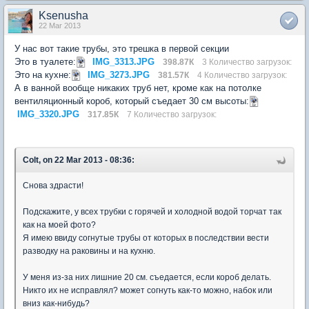
Ksenusha
22 Mar 2013
У нас вот такие трубы, это трешка в первой секции
Это в туалете:
IMG_3313.JPG
398.87К
3 Количество загрузок:
Это на кухне:
IMG_3273.JPG
381.57К
4 Количество загрузок:
А в ванной вообще никаких труб нет, кроме как на потолке
вентиляционный короб, который съедает 30 см высоты:
IMG_3320.JPG
317.85К
7 Количество загрузок:
Colt, on 22 Mar 2013 - 08:36:
Снова здрасти!
Подскажите, у всех трубки с горячей и холодной водой торчат так
как на моей фото?
Я имею ввиду согнутые трубы от которых в последствии вести
разводку на раковины и на кухню.
У меня из-за них лишние 20 см. съедается, если короб делать.
Никто их не исправлял? может согнуть как-то можно, набок или
вниз как-нибудь?