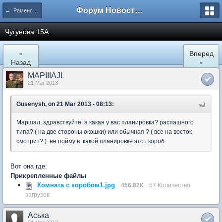
Форум Новостройки
← Раменское
Чугунова 15А
«
Вперед
Назад
»
MAPIIIAJL
21 Mar 2013
Gusenysh, on 21 Mar 2013 - 08:13:
Маршал, здравствуйте. а какая у вас планировка? распашного
типа? ( на две стороны окошки) или обычная ? ( все на восток
смотрит? ) не пойму в какой планировке этот короб
Вот она где:
Прикрепленные файлы
Комната с коробом1.jpg
456.82К
57 Количество
загрузок:
Аська