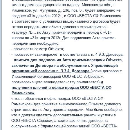
жилого дома находящегося по адресу: Московская обл., г.
Раменское, ул. Чугунова, д. 13б, поз. 6., будет завершено не
позднее «31» декабря 2012г., и ООО «ВЕСТА-СФ Раменское»
в соответствии с условиями вышеуказанного договора будет
готово передать мне объект долевого строительства -
квартиру №... по Акту приема-передачи в период с «01»
января по «31» марта 2013г. Для подписания Акта приема-
передачи мне необходимо:
- произвести осмотр Объекта;
- произвести взаиморасчет в соответствии с п. 4.9.3. Договора;
-
явиться для подписания Акта приема-передачи Объекта,
заключения Договора на обслуживание с Управляющей
организацией согласно п. 3.3.4. Договора
(копия договора с
Управляющей организацией ООО «ВЕСТА-Сервис»,
противоречащего законодательству прилагается)
и
получения ключей в офисе продаж ООО «ВЕСТА-СФ
Раменское»
.
ч.м.г. я обратился в офис продаж ООО «ВЕСТА-СФ
Раменское» для принятия вышеуказанного Объекта долевого
строительства по Акту приема-передачи. Мне было сообщено,
что я должен оплатить дополнительные работы и услуги в
ООО «ВЕСТА-Сервис», а также заключить договор на
обслуживание с Управляющей организацией ООО «ВЕСТА-