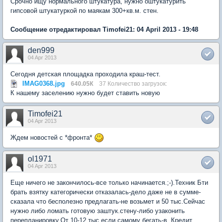
Срочно ищу нормального штукатура, нужно оштукатурить
гипсовой штукатуркой по маякам 300+кв.м. стен.
Сообщение отредактировал Timofei21: 04 April 2013 - 19:48
den999
04 Apr 2013
Сегодня детская площадка проходила краш-тест.
IMAG0368.jpg
640.05К
37 Количество загрузок:
К нашему заселению нужно будет ставить новую
Timofei21
04 Apr 2013
Ждем новостей с *фронта*
ol1971
04 Apr 2013
Еще ничего не закончилось-все только начинается.;-).Техник Бти
брать взятку категорически отказалась-дело даже не в сумме-
сказала что бесполезно предлагать-не возьмет и 50 тыс.Сейчас
нужно либо ломать готовую заштук.стену-либо узаконить
перепланировку.От 10-12 тыс.если самому бегать-в. Кредит