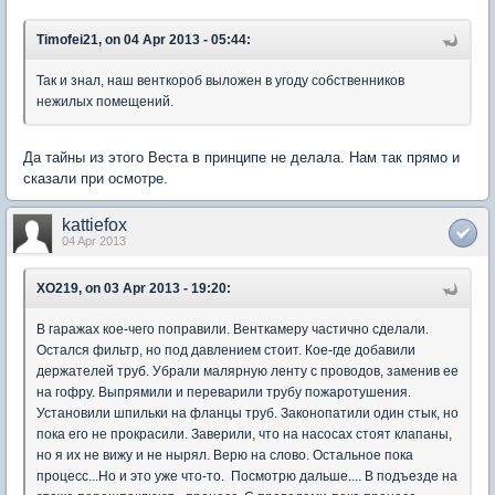
Timofei21, on 04 Apr 2013 - 05:44:
Так и знал, наш венткороб выложен в угоду собственников
нежилых помещений.
Да тайны из этого Веста в принципе не делала. Нам так прямо и
сказали при осмотре.
kattiefox
04 Apr 2013
XO219, on 03 Apr 2013 - 19:20:
В гаражах кое-чего поправили. Венткамеру частично сделали.
Остался фильтр, но под давлением стоит. Кое-где добавили
держателей труб. Убрали малярную ленту с проводов, заменив ее
на гофру. Выпрямили и переварили трубу пожаротушения.
Установили шпильки на фланцы труб. Законопатили один стык, но
пока его не прокрасили. Заверили, что на насосах стоят клапаны,
но я их не вижу и не нырял. Верю на слово. Остальное пока
процесс...Но и это уже что-то. Посмотрю дальше.... В подъезде на