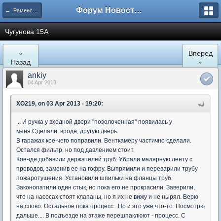
Форум Новостройки
← Раменское
Чугунова 15А
«
Вперед
Назад
»
ankiy
04 Apr 2013
XO219, on 03 Apr 2013 - 19:20:
... И ручка у входной двери "позолоченная" появилась у
меня.Сделали, вроде, другую дверь.
В гаражах кое-чего поправили. Венткамеру частично сделали.
Остался фильтр, но под давлением стоит.
Кое-где добавили держателей труб. Убрали малярную ленту с
проводов, заменив ее на гофру. Выпрямили и переварили трубу
пожаротушения. Установили шпильки на фланцы труб.
Законопатили один стык, но пока его не прокрасили. Заверили,
что на насосах стоят клапаны, но я их не вижу и не нырял. Верю
на слово. Остальное пока процесс...Но и это уже что-то. Посмотрю
дальше.... В подъезде на этаже перешпаклюют - процесс. С