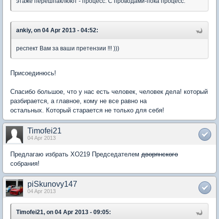
этаже перешпаклюют - процесс. С проводами-пока процесс.
ankiy, on 04 Apr 2013 - 04:52:
респект Вам за ваши претензии !!! )))
Присоединюсь!
Спасибо большое, что у нас есть человек, человек дела! который
разбирается, а главное, кому не все равно на
остальных. Который старается не только для себя!
Timofei21
04 Apr 2013
Предлагаю избрать ХО219 Председателем
дворянского
собрания!
piSkunovy147
04 Apr 2013
Timofei21, on 04 Apr 2013 - 09:05: