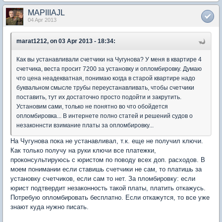
MAPIIIAJL
04 Apr 2013
marat1212, on 03 Apr 2013 - 18:34:
Как вы устанавливали счетчики на Чугунова? У меня в квартире 4
счетчика, веста просит 7200 за установку и опломбировку. Думаю
что цена неадекватная, понимаю когда в старой квартире надо
буквальном смысле трубы переустанавливать, чтобы счетчики
поставить, тут их достаточно просто подойти и закрутить.
Установим сами, только не понятно во что обойдется
опломбировка... В интернете полно статей и решений судов о
незаконнсти взимание платы за опломбировку...
На Чугунова пока не устанавливал, т.к. еще не получил ключи.
Как только получу на руки ключи все платежки,
проконсультируюсь с юристом по поводу всех доп. расходов. В
моем понимании если ставишь счетчики не сам, то платишь за
установку счетчиков, если сам то нет. За пломбировку: если
юрист подтвердит незаконность такой платы, платить откажусь.
Потребую опломбировать бесплатно. Если откажутся, то все уже
знают куда нужно писать.