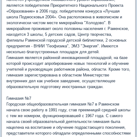
является победителем Приоритетного Национального Проекта
«Образование» в 2006 году, победителем конкурса «Лучшая
школа Подмосковья 2004». Она расположена в живописном и
экологически чистом месте микрорайона "Холодово". В
микрорайоне проживает около половины населения г. Раменское,
находится 3 школы, 5 детских садов, Центр творчества,
филиалы Раменской городской детской библиотеки, 2 основных
предприятия - ВНИИ "Геофизика", ЭМЗ "Энергия". Имеются
несколько благоустроенных площадок для детей.
Гимназия является районной инновационной площадкой, на базе
которой происходит апробирование новых технологий и обучение
учителей и руководящих работников района, области. Кроме того,
гимназия зарегистрирована в областном Министерстве
внутренних дел как учебное заведение, осуществляющее
образовательную подготовку иностранных граждан.
Гимназия №7
Городская общеобразовательная гимназия №7 в Раменском
начала свою работу в 1991 году, став преемницей средней школы
с тем же номером, функционировавшей с 1967 года. С самого
начала своей образовательной деятельности гимназия была
нацелена на воспитание и обучение подрастающего поколения,
представители которого обладали определенными способностями