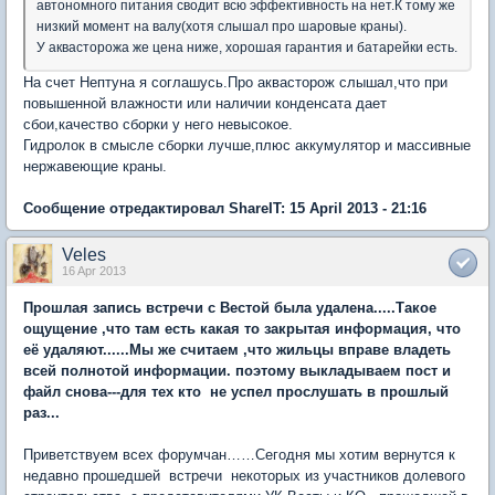
автономного питания сводит всю эффективность на нет.К тому же
низкий момент на валу(хотя слышал про шаровые краны).
У аквасторожа же цена ниже, хорошая гарантия и батарейки есть.
На счет Нептуна я соглашусь.Про аквасторож слышал,что при
повышенной влажности или наличии конденсата дает
сбои,качество сборки у него невысокое.
Гидролок в смысле сборки лучше,плюс аккумулятор и массивные
нержавеющие краны.
Сообщение отредактировал ShareIT: 15 April 2013 - 21:16
Veles
16 Apr 2013
Прошлая запись встречи с Вестой была удалена.....Такое
ощущение ,что там есть какая то закрытая информация, что
её удаляют......Мы же считаем ,что жильцы вправе владеть
всей полнотой информации. поэтому выкладываем пост и
файл снова---для тех кто не успел прослушать в прошлый
раз...
Приветствуем всех форумчан……Сегодня мы хотим вернутся к
недавно прошедшей встречи некоторых из участников долевого