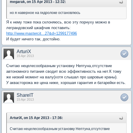
megarak, on 15 Apr 2013 - 12:32:
но я наверное на гидролоке остановлюсь
Я к нему тоже пока склоняюсь, всю эту порнуху можно в
леграндовский шкафчик поставить:
http://www.mastercit...27&d=1299177496
И будет ничего так, достойно.
ArturiX
15 Apr 2013
Считаю нецелесообразным установку Нептуна,отсутствие
автономного питания сводит всю эффективность на нет.К тому
же низкий момент на валу(хотя слышал про шаровые краны).
У аквасторожа же цена ниже, хорошая гарантия и батарейки есть.
ShareIT
15 Apr 2013
ArturiX, on 15 Apr 2013 - 17:36:
Считаю нецелесообразным установку Нептуна,отсутствие