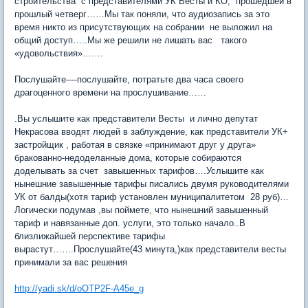
строительства с представителями УК Весты и КО, прошедшей в
прошлый четверг……Мы так поняли, что аудиозапись за это
время никто из присутствующих на собрании не выложил на
общий доступ…..Мы же решили не лишать вас такого
«удовольствия»…….
Послушайте----послушайте, потратьте два часа своего
драгоценного времени на прослушивание……
.Вы услышите как представители Весты и лично депутат
Некрасова вводят людей в заблуждение, как представители УК+
застройщик , работая в связке «принимают друг у друга»
бракованно-недоделанные дома, которые собираются
доделывать за счет завышенных тарифов….Услышите как
нынешние завышенные тарифы писались двумя руководителями
УК от балды(хотя тариф установлен муниципалитетом 28 руб)…
Логически подумав ,вы поймете, что нынешний завышенный
тариф и навязанные доп. услуги, это только начало..В
близлижайшей перспективе тарифы
вырастут…….Прослушайте(43 минута,)как представители весты
принимали за вас решения
http://yadi.sk/d/oOTP2F-A45e_g