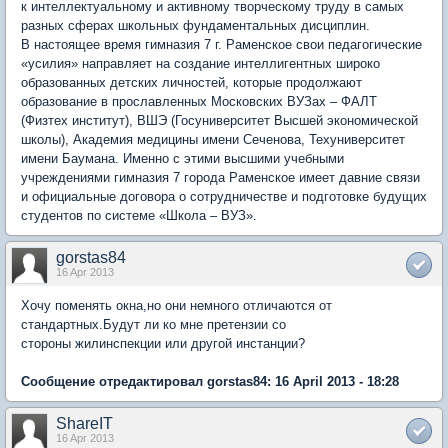
к интеллектуальному и активному творческому труду в самых
разных сферах школьных фундаментальных дисциплин.
В настоящее время гимназия 7 г. Раменское свои педагогические
«усилия» направляет на создание интеллигентных широко
образованных детских личностей, которые продолжают
образование в прославленных Московских ВУЗах – ФАЛТ
(Физтех институт), ВШЭ (Госуниверситет Высшей экономической
школы), Академия медицины имени Сеченова, Техуниверситет
имени Баумана. Именно с этими высшими учебными
учреждениями гимназия 7 города Раменское имеет давние связи
и официальные договора о сотрудничестве и подготовке будущих
студентов по системе «Школа – ВУЗ».
gorstas84
16 Apr 2013
Хочу поменять окна,но они немного отличаются от
стандартных.Будут ли ко мне претензии со
стороны жилинспекции или другой инстанции?
Сообщение отредактировал gorstas84: 16 April 2013 - 18:28
ShareIT
16 Apr 2013