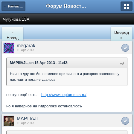
Форум Новостройки
← Раменское
Чугунова 15А
«
Вперед
Назад
»
megarak
15 Apr 2013
MAPIIIAJL, on 15 Apr 2013 - 11:42:
Ничего другого более менее приличного и распространенного у
нас найти пока не удалось
нептун ещё есть.
http://www.neptun-mcs.ru/
но я наверное на гидролоке остановлюсь
MAPIIIAJL
15 Apr 2013