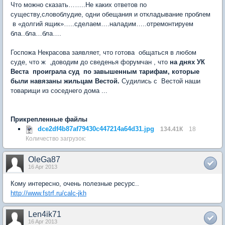
Что можно сказать……..Не каких ответов по
существу,словоблудие, одни обещания и откладывание проблем
в «долгий ящик»…..сделаем….наладим…..отремонтируем
бла..бла…бла….
Госпожа Некрасова заявляет, что готова общаться в любом
суде, что ж ,доводим до сведенья форумчан , что
на днях УК
Веста проиграла суд по завышенным тарифам, которые
были навязаны жильцам Вестой.
Судились с Вестой наши
товарищи из соседнего дома ...
Прикрепленные файлы
dce2df4b87af79430c447214a64d31.jpg
134.41К
18
Количество загрузок:
OleGa87
16 Apr 2013
Кому интересно, очень полезные ресурс..
http://www.fstrf.ru/calc-jkh
Len4ik71
16 Apr 2013