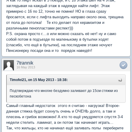
Я как то лифт искал в 3 поезде, и с 16 этажа шел на 4 этаж,
заглядывая на каждый этаж в надежде найти лифт. Этаж
примерно с 16 по 12, точно не помню! НО в глаза сразу
бросается, если с лифта выходить направо около окна, трещина
от пола до потолка! Те кто делает пол керамзитом и
различными пенопластами респект)))
P.S. охрана просто г....о или можно сказать её нет! ну и само
собой потом в подъезде по маленькому в бутылки ходят
(спасибо, что ещё в бутылки), на последнем этаже ночуют
Пенсионерку посади она и то порядок наведёт!
7trannik
16 May 2013
Timofei21, on 15 May 2013 - 18:38:
Подтверждаю что многие бездумно заливают до 15см стяжки из
пескобетона
Самый главный недостаток этого я считаю - нагрузка! Второе-
данная стяжка будет сохнуть очень и ОЧЕНЬ долго, а там и
плесень и грибок возможен! А кто то ещё умудряется спустя 3-4
недели стелить ламинат, а он потом так начинает играть...
Так, что жильцы, кто не начинал ещё заливать полы переберите