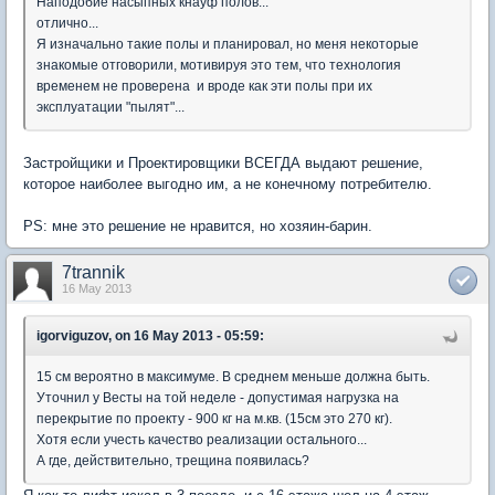
Наподобие насыпных кнауф полов...
отлично...
Я изначально такие полы и планировал, но меня некоторые
знакомые отговорили, мотивируя это тем, что технология
временем не проверена и вроде как эти полы при их
эксплуатации "пылят"...
Застройщики и Проектировщики ВСЕГДА выдают решение,
которое наиболее выгодно им, а не конечному потребителю.
PS: мне это решение не нравится, но хозяин-барин.
7trannik
16 May 2013
igorviguzov, on 16 May 2013 - 05:59:
15 см вероятно в максимуме. В среднем меньше должна быть.
Уточнил у Весты на той неделе - допустимая нагрузка на
перекрытие по проекту - 900 кг на м.кв. (15см это 270 кг).
Хотя если учесть качество реализации остального...
А где, действительно, трещина появилась?