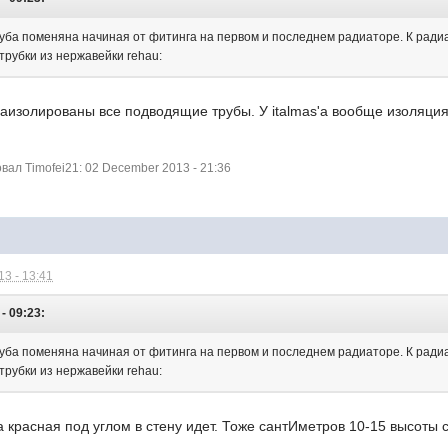
руба поменяна начиная от фитинга на первом и последнем радиаторе. К ради
 трубки из нержавейки rehau:
аизолированы все подводящие трубы. У italmas'a вообще изоляция 
ал Timofei21: 02 December 2013 - 21:36
3 - 13:41
- 09:23:
руба поменяна начиная от фитинга на первом и последнем радиаторе. К ради
 трубки из нержавейки rehau:
а красная под углом в стену идет. Тоже сантИметров 10-15 высоты 