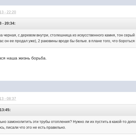
3 - 22:20
3 - 20:34:
а черная, с деревом внутри, столешница из искусственного камня, тон серый
час он ее продал уже), 2 раковины вроде бы белые. в плане того, что бороться
- вся наша жизнь борьба.
3 - 08:37
13:45:
ьно замонолитить эти трубы отопления? Нужно ли их пустить в какой-то допо
сь, писали что это не есть правильно.