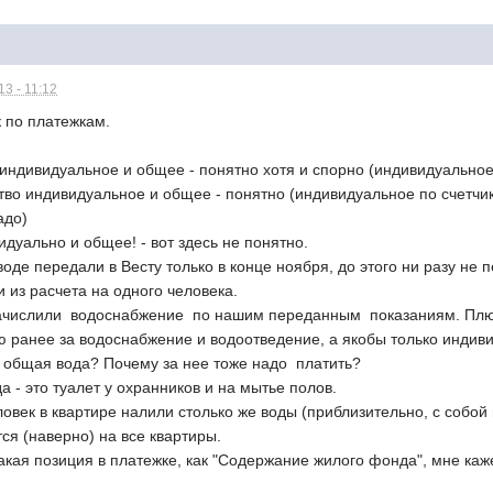
3 - 11:12
 по платежкам.
 индивидуальное и общее - понятно хотя и спорно (индивидуальное 
ство индивидуальное и общее - понятно (индивидуальное по счетчик
адо)
идуально и общее! - вот здесь не понятно.
воде передали в Весту только в конце ноября, до этого ни разу н
 из расчета на одного человека.
начислили водоснабжение по нашим переданным показаниям. Плю
ю ранее за водоснабжение и водоотведение, а якобы только индиви
за общая вода? Почему за нее тоже надо платить?
а - это туалет у охранников и на мытье полов.
овек в квартире налили столько же воды (приблизительно, с собой 
ся (наверно) на все квартиры.
такая позиция в платежке, как "Содержание жилого фонда", мне каж