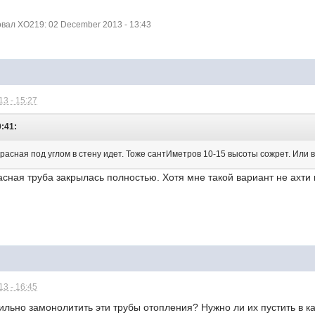
ал XO219: 02 December 2013 - 13:43
3 - 15:27
0:41:
красная под углом в стену идет. Тоже сантИметров 10-15 высоты сожрет. Или
асная труба закрылась полностью. Хотя мне такой вариант не ахти 
3 - 16:45
ильно замонолитить эти трубы отопления? Нужно ли их пустить в к