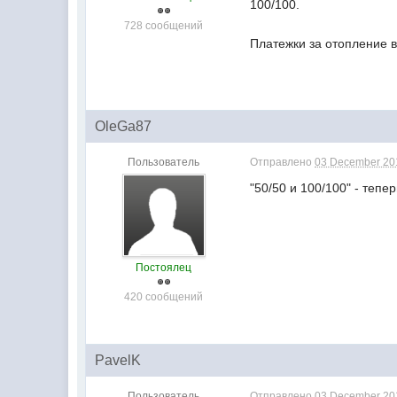
100/100.
728 сообщений
Платежки за отопление в
OleGa87
Пользователь
Отправлено
03 December 201
"50/50 и 100/100" - тепе
Постоялец
420 сообщений
PavelK
Пользователь
Отправлено
03 December 201