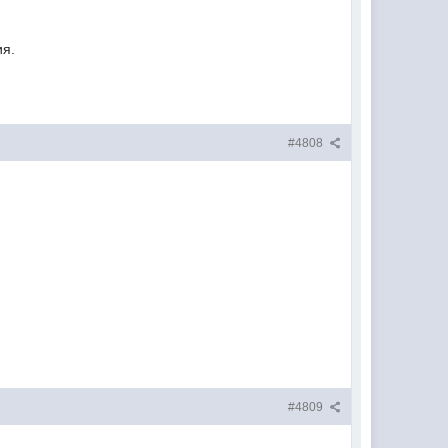
ия.
#4808
#4809