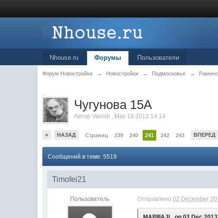
Nhouse.ru
Форумы
Пользователи
Форум Новостройки
→
Новостройки
→
Подмосковье
→
Раменс
.
Чугунова 15А
Автор
Vanish
,
May 18 2012 14:14
«
НАЗАД
ВПЕРЕД
Страниц
239
240
241
242
243
Сообщений в теме: 5519
Timofei21
Пользователь
Отправлено
02 December 201
MAPIIIAJL, on 02 Dec 2013 