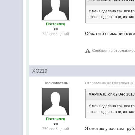
У меня сделано так, вся т
стене водорозетки, из них
Постоялец
Обратите внимание как з
728 сообщений
Сообщение отредактиров
XO219
Пользователь
Отправлено
02 December 201
MAPIIIAJL, on 02 Dec 2013 
У меня сделано так, вся т
стене водорозетки, из них
Постоялец
Я смотрю у вас там труб
759 сообщений