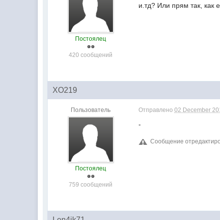
и.тд? Или прям так, как 
Постоялец
420 сообщений
XO219
Пользователь
Отправлено
02 December 201
-
Сообщение отредактирова
Постоялец
759 сообщений
Len4ik71