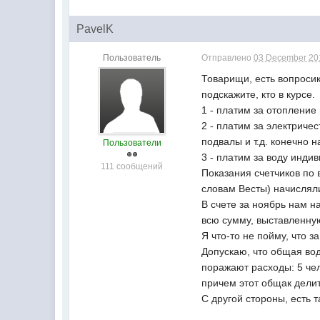
PavelK
Пользователь
Отправлено
03 December 201
Товарищи, есть вопросик
подскажите, кто в курсе.
1 - платим за отопление
2 - платим за электриче
подвалы и т.д. конечно н
Пользователи
3 - платим за воду индив
111 сообщений
Показания счетчиков по 
словам Весты) начисляли
В счете за ноябрь нам 
всю сумму, выставленну
Я что-то не пойму, что 
Допускаю, что общая вод
поражают расходы: 5 чел
причем этот общак делит
С другой стороны, есть 