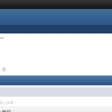
кое
»
3 - 13:29
- 09:23: