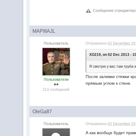
Сообщение отредактиров
MAPIIIAJL
Пользователь
Отправлено
02 December 201
XO219, on 02 Dec 2013 - 1
Я смотрю у вас там труба 
После заливки стяжки кр
Пользователи
прямым углом к стене.
213 сообщений
OleGa87
Пользователь
Отправлено
02 December 201
А как вообще будет прав