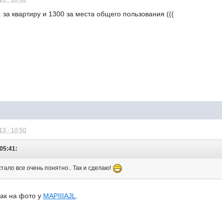
 за квартиру и 1300 за места общего пользования (((
3 - 10:50
05:41:
 стало все очень понятно.. Так и сделаю!
как на фото у
MAPIIIAJL
.