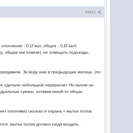
#4811
отопление - 0,1Гкал, общее - 0,6Гкал)
у, общее как повезет, но освещать подъезды,
е передавали. За воду нам в предыдущие месяца (по
с сделали небольшой перерасчет. Но вычли не
дуальные суммы, оставив какой-то общак.
нет платежки) сколько и охрана + мытье полов.
ется, мытье полов должно сюда входить..