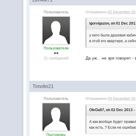
Пользователь
Отправлено
02 December 201
igorviguzov, on 01 Dec 201
у него была душевая кабин
в этой его квартире, а сей
Пользователи
Да уж... не зря говорят 
21 сообщений
Timofei21
Пользователь
Отправлено
03 December 201
OleGa87, on 02 Dec 2013 - 
А как вообще будет правил
как есть..? Если не ошибаю
Постоялец