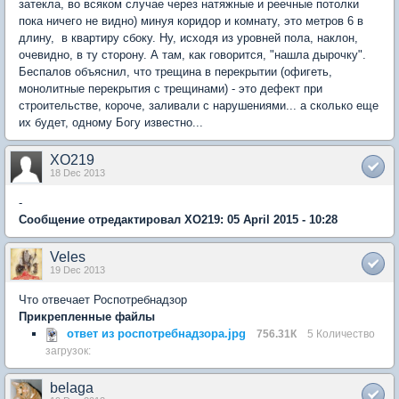
затекла, во всяком случае через натяжные и реечные потолки
пока ничего не видно) минуя коридор и комнату, это метров 6 в
длину, в квартиру сбоку. Ну, исходя из уровней пола, наклон,
очевидно, в ту сторону. А там, как говорится, "нашла дырочку".
Беспалов объяснил, что трещина в перекрытии (офигеть,
монолитные перекрытия с трещинами) - это дефект при
строительстве, короче, заливали с нарушениями... а сколько еще
их будет, одному Богу известно...
XO219
18 Dec 2013
-
Сообщение отредактировал XO219: 05 April 2015 - 10:28
Veles
19 Dec 2013
Что отвечает Роспотребнадзор
Прикрепленные файлы
ответ из роспотребнадзора.jpg
756.31К
5 Количество
загрузок:
belaga