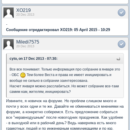
XO219
20 Dec 2013
-
Сообщение отредактировал XO219: 05 April 2015 - 10:29
Miledi7575
20 Dec 2013
cyto, on 17 Dec 2013 - 07:30:
Все все понимают. Только информация про собрание в январе это
- ОБС
Тем более Веста и права не имеет инициировать и
вообще не сильно в собрании заинтересована.
Насчет января можно расслабиться. Но может собрание все-таки
самим нам, жителям, инициировать?
Извините, я новичок на форуме. Но проблем слишком много и
почти у всех одни и те же. Давайте не обмениваться мнениями на
форуме, а конкретно соберемся. Есть предложение собраться
все "неравнодушным" после новогодних праздников. Как удобнее
- в выходной или в рабочий день? Ведь наверняка есть много
грамотных людей и по инженерным коммуникациям и по юр.