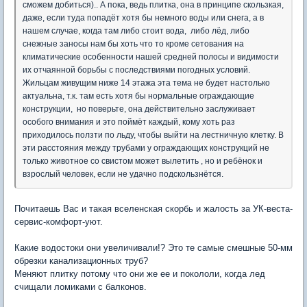
сможем добиться).. А пока, ведь плитка, она в принципе скользкая,
даже, если туда попадёт хотя бы немного воды или снега, а в
нашем случае, когда там либо стоит вода, либо лёд, либо
снежные заносы нам бы хоть что то кроме сетования на
климатические особенности нашей средней полосы и видимости
их отчаянной борьбы с последствиями погодных условий.
Жильцам живущим ниже 14 этажа эта тема не будет настолько
актуальна, т.к. там есть хотя бы нормальные ограждающие
конструкции, но поверьте, она действительно заслуживает
особого внимания и это поймёт каждый, кому хоть раз
приходилось ползти по льду, чтобы выйти на лестничную клетку. В
эти расстояния между трубами у ограждающих конструкций не
только животное со свистом может вылетить , но и ребёнок и
взрослый человек, если не удачно подскользнётся.
Почитаешь Вас и такая вселенская скорбь и жалость за УК-веста-
сервис-комфорт-уют.
Какие водостоки они увеличивали!? Это те самые смешные 50-мм
обрезки канализационных труб?
Меняют плитку потому что они же ее и покололи, когда лед
счищали ломиками с балконов.