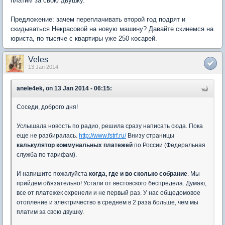
платим за свою двушку.
Предложение: зачем переплачивать второй год подрят и
скидываться Некрасовой на новую машину? Давайте скинемся на
юриста, по тысяче с квартиры уже 250 косарей.
Veles
13 Jan 2014
anele4ek, on 13 Jan 2014 - 06:15:
Соседи, доброго дня!
Услышала новость по радио, решила сразу написать сюда. Пока
еще не разбиралась.
http://www.fstrf.ru/
Внизу страницы
калькулятор коммунальных платежей
по России (Федеральная
служба по тарифам).
И напишите пожалуйста
когда, где и во сколько собрание
. Мы
прийдем обязательно! Устали от вестовского беспредела. Думаю,
все от платежек охренели и не первый раз. У нас общедомовое
отопление и электричество в среднем в 2 раза больше, чем мы
платим за свою двушку.