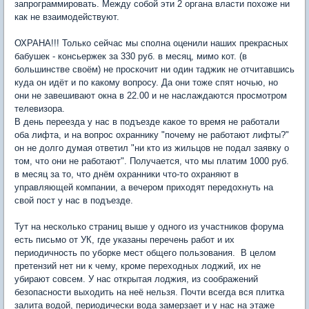
запрограммировать. Между собой эти 2 органа власти похоже ни
как не взаимодействуют.
ОХРАНА!!! Только сейчас мы сполна оценили наших прекрасных
бабушек - консьержек за 330 руб. в месяц, мимо кот. (в
большинстве своём) не проскочит ни один таджик не отчитавшись
куда он идёт и по какому вопросу. Да они тоже спят ночью, но
они не завешивают окна в 22.00 и не наслаждаются просмотром
телевизора.
В день переезда у нас в подъезде какое то время не работали
оба лифта, и на вопрос охраннику "почему не работают лифты?"
он не долго думая ответил "ни кто из жильцов не подал заявку о
том, что они не работают". Получается, что мы платим 1000 руб.
в месяц за то, что днём охранники что-то охраняют в
управляющей компании, а вечером приходят передохнуть на
свой пост у нас в подъезде.
Тут на несколько страниц выше у одного из участников форума
есть письмо от УК, где указаны перечень работ и их
периодичность по уборке мест общего пользования. В целом
претензий нет ни к чему, кроме переходных лоджий, их не
убирают совсем. У нас открытая лоджия, из соображений
безопасности выходить на неё нельзя. Почти всегда вся плитка
залита водой, периодически вода замерзает и у нас на этаже