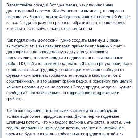
Здравствуйте соседи! Вот уже месяц, как случился наш
долгожданный переезд. Живём всего лишь месяц, а вопросов
накопилось больше, чем за 4 года проживания в соседней башне.
за все 4 года ни разу не пришлось обратиться в управляющую
компанию, зато сейчас навёрстываем сполна.
Как подключить домофон? Нужно сходить минимум 3 раза -
выписать счёт и выбрать аппарат, принести оплаченный счёт и
договориться на определённую дату для установки и
подключения, а потом придти и подписать акты выполненных
работ. НО, всё это возможно сделать в 3 этапа при условии, если
очень занятый сотрудник управляющей компании свободен от
функций компании застройщика по передаче квартир в поз.2
собственникам, а это бывает крайне редко, в основном там целый
кабинет народа и даже на вопросы "когда придти, когда вы будите
свободны?" наталкиваешься на откровенное раздражение и
грубость.
Такая же ситуация с магнитными картами для шлагбаумов,
только ещё более парадоксальная. Диспетчер не поднимает
шлагбаум потому, что у каждого должна быть карта, а карты, уже
год как оплаченные не выдают потому, что нет и в ближайшее
время не будет специально обученных сотрудников, чтобы их