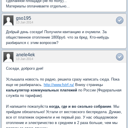
сделанной площади (не по полу)...
Материалы оплачиваете отдельно...
gso195
13 Jan 2014
Добрый день соседи! Получили квитанцию и очумели. За
общественное отопление 1800руб. что за бред. Кто-нибудь
разбирался с этим вопросом?
anele4ek
13 Jan 2014
Соседи, доброго дня!
Услышала новость по радио, решила сразу написать сюда. Пока
еще не разбиралась.
http://www.fstrf.ru/
Внизу страницы
калькулятор коммунальных платежей
по России (Федеральная
служба по тарифам).
И напишите пожалуйста
когда, где и во сколько собрание
. Мы
прийдем обязательно! Устали от вестовского беспредела. Думаю,
все от платежек охренели и не первый раз. У нас общедомовое
отопление и электричество в среднем в 2 раза больше, чем мы