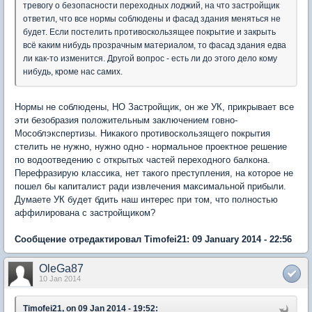
тревогу о безопасности переходных лоджий, на что застройщик
ответил, что все нормы соблюдены и фасад здания меняться не
будет. Если постелить противоскользящее покрытие и закрыть
всё каким нибудь прозрачным материалом, то фасад здания едва
ли как-то изменится. Другой вопрос - есть ли до этого дело кому
нибудь, кроме нас самих.
Нормы не соблюдены, НО Застройщик, он же УК, прикрывает все
эти безобразия положительным заключением говно-
Мособлэкспертизы. Никакого противоскользящего покрытия
стелить не нужно, нужно одно - нормальное проектное решение
по водоотведению с открытых частей переходного балкона.
Перефразирую классика, нет такого преступления, на которое не
пошел бы капиталист ради извлечения максимальной прибыли.
Думаете УК будет бдить наш интерес при том, что полностью
аффилирована с застройщиком?
Сообщение отредактировал Timofei21: 09 January 2014 - 22:56
OleGa87
10 Jan 2014
Timofei21, on 09 Jan 2014 - 19:52: