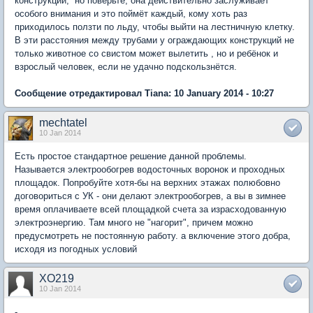
конструкции, но поверьте, она действительно заслуживает
особого внимания и это поймёт каждый, кому хоть раз
приходилось ползти по льду, чтобы выйти на лестничную клетку.
В эти расстояния между трубами у ограждающих конструкций не
только животное со свистом может вылетить , но и ребёнок и
взрослый человек, если не удачно подскользнётся.
Сообщение отредактировал Tiana: 10 January 2014 - 10:27
mechtatel
10 Jan 2014
Есть простое стандартное решение данной проблемы.
Называется электрообогрев водосточных воронок и проходных
площадок. Попробуйте хотя-бы на верхних этажах полюбовно
договориться с УК - они делают электрообогрев, а вы в зимнее
время оплачиваете всей площадкой счета за израсходованную
электроэнергию. Там много не "нагорит", причем можно
предусмотреть не постоянную работу. а включение этого добра,
исходя из погодных условий
XO219
10 Jan 2014
-