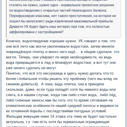
стелить не нужно, нужно одно - нормальное проектное решение
по водоотведению с открытых частей переходного балкона.
Перефразирую классика, нет такого преступления, на которое не
пошел бы капиталист ради извлечения максимальной прибыли.
Думаете УК будет бдить наш интерес при том, что полностью
аффилирована с застройщиком?
Конечно, водоотведение хорошее нужно. УК говорит о том, что
они всё лето как могли увеличивали водостоки, затем меняли
повреждённую плитку и много чего ещё.... в общем сделали, что
могли. Теперь, они убирают по мере необходимости, но ведь
вода превращается в лед и блокирует водостоки, а вот тут они
уже ничего сделать не могут.
Понятно, что всё это несуразица и здесь нужно делать что-то
более глобальное чтобы решить эту проблему (чего мы вляд ли
сможем добиться).. А пока, ведь плитка, она в принципе
скользкая, даже, если туда попадёт хотя бы немного воды или
снега, а в нашем случае, когда там либо стоит вода, либо лёд,
либо снежные заносы нам бы хоть что то кроме сетования на
климатические особенности нашей средней полосы и видимости
их отчаянной борьбы с последствиями погодных условий.
Жильцам живущим ниже 14 этажа эта тема не будет настолько
актуальна, т.к. там есть хотя бы нормальные ограждающие