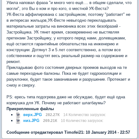
Убила наповал фраза "и много чего ещё.... в общем сделали, что
могли", это Вы о ком и про кого, о местной УК-Веста?
УК-Веста аффилирована с застройщиком, поэтому "работает" не
в интересах жильцов,УК-Весте невыгодно перекладывать
материальные затраты на виновника всех этих безобразий -
Застройщика. УК тянет время, своевременно не выстявляя
претензии Застройщику, у которого перед нами, долевщиками,
ещё остаются гарантийные обязательства на инженерию и
конструкции. Дотянут 3 и 5 лет соответственно, а потом все
собственники и ощутят весь реальный размер на содержание и
ремонт.
Прикладываю фото состояния дверных проемов выходов на те
самые переходные балконы. Пока не будет гидроизоляции и
разуклонки, будет такое замачивание и разрушение. Протекает и
снизу и сверху.
PS: ересь типа подогрева даже не обсуждаю, будет ещё одна
кормушка для УК. Почему не работают шлагбаумы?
Прикрепленные файлы
верх.JPG
282.27К
14 Количество загрузок:
низ.JPG
269.21К
10 Количество загрузок:
Сообщение отредактировал Timofei21: 10 January 2014 - 22:57