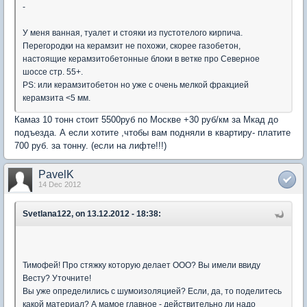
-
У меня ванная, туалет и стояки из пустотелого кирпича.
Перегородки на керамзит не похожи, скорее газобетон,
настоящие керамзитобетонные блоки в ветке про Северное
шоссе стр. 55+.
PS: или керамзитобетон но уже с очень мелкой фракцией
керамзита <5 мм.
Камаз 10 тонн стоит 5500руб по Москве +30 руб/км за Мкад до
подъезда. А если хотите ,чтобы вам подняли в квартиру- платите
700 руб. за тонну. (если на лифте!!!)
PavelK
14 Dec 2012
Svetlana122, on 13.12.2012 - 18:38:
Тимофей! Про стяжку которую делает ООО? Вы имели ввиду
Весту? Уточните!
Вы уже определились с шумоизоляцией? Если, да, то поделитесь
какой материал? А мамое главное - действительно ли надо