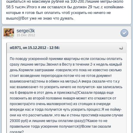
ошибаться но максимум рублей на 100-200.Лишние метры-около
58.5 тысяч.Итого я им оставался бы должен 29 тыс.с копейками-
которые я готов был оплатить чтоб ускорить-но ничего не
вышло))!Вот уже не знаю что думать.
sergei3k
15 Dec 2012
ol1971, on 15.12.2012 - 12:56:
По поводу ускоренной приемки квартиры-если согласны оплатить
сразу лишние метры.Звонил в Весту в течении 2-х недель каждый
день.Кормили завтраками -говорили,что пока не известно сколько
стоит возведение перегородок-потом что не готов документ
взаимозачета(стены в обмен на метры).А вчера сказали-что т.к.у
нас взаимозачет-то ускорить ничего не получится- как записались
на 6 февраля-в этот день и приезжать((!Сказали правда еще
позвонить во второй половине января-может кто откажется от
просмотра(что очень маловероятно) из стоящих в очереди
впереди нас и тогда получится чуть ускорить процесс.Я не пойму-
они на что рассчитывали ,что мы и стены простим(в нашем случае
29300 руб) и лишние метры оплатим сразу))?Какое-то не
правильное тогда ускорение получается))!Всем так сказали
соседи?