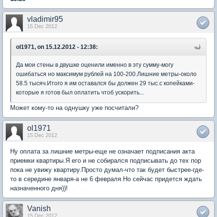
vladimir95
15 Dec 2012
ol1971, on 15.12.2012 - 12:38:
Да мои стены в двушке оценили именно в эту сумму-могу
ошибаться но максимум рублей на 100-200.Лишние метры-около
58.5 тысяч.Итого я им оставался бы должен 29 тыс.с копейками-
которые я готов был оплатить чтоб ускорить...
Может кому-то на однушку уже посчитали?
ol1971
15 Dec 2012
Ну оплата за лишние метры-еще не означает подписания акта
приемки квартиры.Я его и не собирался подписывать до тех пор
пока не увижу квартиру.Просто думал-что так будет быстрее-где-
то в середине января-а не 6 февраля.Но сейчас придется ждать
назначенного дня))!
Vanish
15 Dec 2012