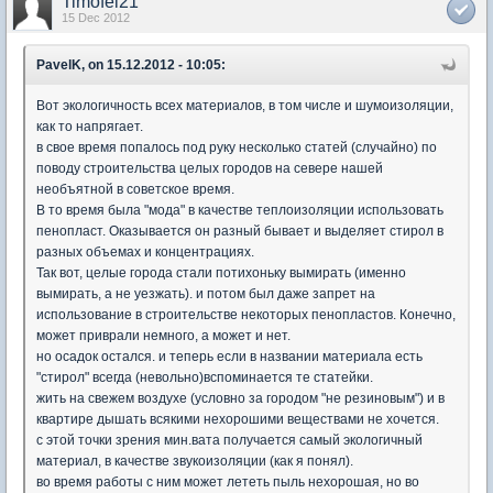
Timofei21
15 Dec 2012
PavelK, on 15.12.2012 - 10:05:
Вот экологичность всех материалов, в том числе и шумоизоляции,
как то напрягает.
в свое время попалось под руку несколько статей (случайно) по
поводу строительства целых городов на севере нашей
необъятной в советское время.
В то время была "мода" в качестве теплоизоляции использовать
пенопласт. Оказывается он разный бывает и выделяет стирол в
разных объемах и концентрациях.
Так вот, целые города стали потихоньку вымирать (именно
вымирать, а не уезжать). и потом был даже запрет на
использование в строительстве некоторых пенопластов. Конечно,
может приврали немного, а может и нет.
но осадок остался. и теперь если в названии материала есть
"стирол" всегда (невольно)вспоминается те статейки.
жить на свежем воздухе (условно за городом "не резиновым") и в
квартире дышать всякими нехорошими веществами не хочется.
с этой точки зрения мин.вата получается самый экологичный
материал, в качестве звукоизоляции (как я понял).
во время работы с ним может лететь пыль нехорошая, но во