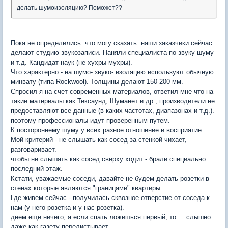
делать шумоизоляцию? Поможет??
Пока не определились. что могу сказать: наши заказчики сейчас
делают студию звукозаписи. Наняли специалиста по звуку шуму
и т.д. Кандидат наук (не хухры-мухры).
Что характерно - на шумо- звуко- изоляцию используют обычную
минвату (типа Rockwool). Толщины делают 150-200 мм.
Спросил я на счет современных материалов, ответил мне что на
такие материалы как Тексаунд, Шуманет и др., производители не
предоставляют все данные (в каких частотах, диапазонах и т.д.).
поэтому профессионалы идут проверенным путем.
К постороннему шуму у всех разное отношение и восприятие.
Мой критерий - не слышать как сосед за стенкой чихает,
разговаривает.
чтобы не слышать как сосед сверху ходит - брали специально
последний этаж.
Кстати, уважаемые соседи, давайте не будем делать розетки в
стенах которые являются "границами" квартиры.
Где живем сейчас - получилась сквозное отверстие от соседа к
нам (у него розетка и у нас розетка).
днем еще ничего, а если спать ложишься первый, то.... слышно
даже как газету перелистывает.