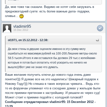
Да, мне тоже так сказали. Видимо не хотят себя загружать в
предновогодней суете: есть более важные дела- подарки,
оливье...
vladimir95
15 Dec 2012
ol1971, on 15.12.2012 - 12:38:
Да мои стены в двушке оценили именно в эту сумму-могу
ошибаться но максимум рублей на 100-200.Лишние метры-около
58.5 тысяч.Итого я им оставался бы должен 29 тыс.с копейками-
которые я готов был оплатить чтоб ускорить-но ничего не
вышло))!Вот уже не знаю что думать.
Ваше желание получить ключи до нового года очень даже
понятно!))) Я думаю все на это надеялись! Шикарный подарок к
Новому Году!))) Но спешка в таких вопросах чревата... Ведь кто-
то из форумчан упоминал что в соседних домах у жильцов были
после приемки претензии к застройшику. И решали их через суд!
Может стоит к приемке подойти с холодной головой?
Сообщение отредактировал vladimir95: 15 December 2012 -
13:29