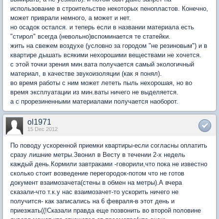
использование в строительстве некоторых пенопластов. Конечно,
может приврали немного, а может и нет.
но осадок остался. и теперь если в названии материала есть
"стирол" всегда (невольно)вспоминается те статейки.
жить на свежем воздухе (условно за городом "не резиновым") и в
квартире дышать всякими нехорошими веществами не хочется.
с этой точки зрения мин.вата получается самый экологичный
материал, в качестве звукоизоляции (как я понял).
во время работы с ним может лететь пыль нехорошая, но во
время эксплуатации из мин.ваты ничего не выделяется.
а с прорезиненными материалами получается наоборот.
ol1971
15 Dec 2012
По поводу ускоренной приемки квартиры-если согласны оплатить
сразу лишние метры.Звонил в Весту в течении 2-х недель
каждый день.Кормили завтраками -говорили,что пока не известно
сколько стоит возведение перегородок-потом что не готов
документ взаимозачета(стены в обмен на метры).А вчера
сказали-что т.к.у нас взаимозачет-то ускорить ничего не
получится- как записались на 6 февраля-в этот день и
приезжать((!Сказали правда еще позвонить во второй половине