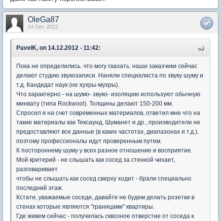
OleGa87
14 Dec 2012
PavelK, on 14.12.2012 - 11:42:
Пока не определились. что могу сказать: наши заказчики сейчас
делают студию звукозаписи. Наняли специалиста по звуку шуму и
т.д. Кандидат наук (не хухры-мухры).
Что характерно - на шумо- звуко- изоляцию используют обычную
минвату (типа Rockwool). Толщины делают 150-200 мм.
Спросил я на счет современных материалов, ответил мне что на
такие материалы как Тексаунд, Шуманет и др., производители не
предоставляют все данные (в каких частотах, диапазонах и т.д.).
поэтому профессионалы идут проверенным путем.
К постороннему шуму у всех разное отношение и восприятие.
Мой критерий - не слышать как сосед за стенкой чихает,
разговаривает.
чтобы не слышать как сосед сверху ходит - брали специально
последний этаж.
Кстати, уважаемые соседи, давайте не будем делать розетки в
стенах которые являются "границами" квартиры.
Где живем сейчас - получилась сквозное отверстие от соседа к