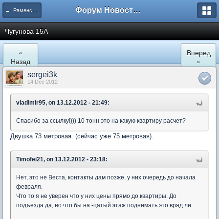
Форум Новостройки
← Раменское
Чугунова 15А
«
Вперед
Назад
»
sergei3k
14 Dec 2012
vladimir95, on 13.12.2012 - 21:49:
Спасибо за ссылку!))) 10 тонн это на какую квартиру расчет?
Двушка 73 метровая. (сейчас уже 75 метровая).
Timofei21, on 13.12.2012 - 23:18:
Нет, это не Веста, контакты дам позже, у них очередь до начала
февраля.
Что то я не уверен что у них цены прямо до квартиры. До
подъезда да, но что бы на -цатый этаж поднимать это вряд ли.