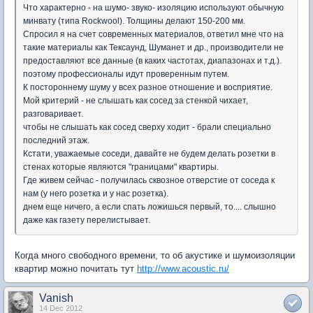
Что характерно - на шумо- звуко- изоляцию используют обычную
минвату (типа Rockwool). Толщины делают 150-200 мм.
Спросил я на счет современных материалов, ответил мне что на
такие материалы как Тексаунд, Шуманет и др., производители не
предоставляют все данные (в каких частотах, диапазонах и т.д.).
поэтому профессионалы идут проверенным путем.
К постороннему шуму у всех разное отношение и восприятие.
Мой критерий - не слышать как сосед за стенкой чихает,
разговаривает.
чтобы не слышать как сосед сверху ходит - брали специально
последний этаж.
Кстати, уважаемые соседи, давайте не будем делать розетки в
стенах которые являются "границами" квартиры.
Где живем сейчас - получилась сквозное отверстие от соседа к
нам (у него розетка и у нас розетка).
днем еще ничего, а если спать ложишься первый, то.... слышно
даже как газету перелистывает.
Когда много свободного времени, то об акустике и шумоизоляции
квартир можно почитать тут
http://www.acoustic.ru/
Vanish
14 Dec 2012