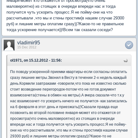
января-может кто откажется от просмотра(что очень
маловероятно) из стоящих в очереди впереди нас и тогда
получится чуть ускорить процесс.Я не пойму-они на что
рассчитывали ,что мы и стены простим(в нашем случае 29300
руб) и лишние метры оплатим сразу))?Какое-то не правильное
тогда ускорение получается))!Всем так сказали соседи?
vladimir95
15 Dec 2012
ol1971, on 15.12.2012 - 11:56:
По поводу ускоренной приемки квартиры-если согласны оплатить
сразу лишние метры.Звонил в Весту в течении 2-х недель каждый
день.Кормили завтраками -говорили,что пока не известно сколько
стоит возведение перегородок-потом что не готов документ
взаимозачета(стены в обмен на метры).А вчера сказали-что т.к.у
нас взаимозачет-то ускорить ничего не получится- как записались
на 6 февраля-в этот день и приезжать((!Сказали правда еще
позвонить во второй половине января-может кто откажется от
просмотра(что очень маловероятно) из стоящих в очереди
впереди нас и тогда получится чуть ускорить процесс.Я не пойму-
они на что рассчитывали ,что мы и стены простим(в нашем случае
29300 руб) и лишние метры оплатим сразу))?Какое-то не