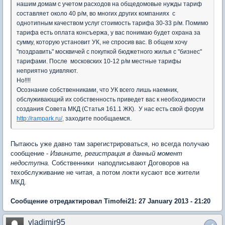
нашим домам с учетом расходов на общедомовые нужды тариф
составляет около 40 р/м, во многих других компаниях с
однотипным качеством услуг стоимость тарифа 30-33 р/м. Помимо
тарифа есть оплата консъержа, у вас понимаю будет охрана за
сумму, которую установит УК, не спросив вас. В общем хочу
"поздравить" москвичей с покупкой бюджетного жилья с "бизнес"
тарифами. После московских 10-12 р/м местные тарифы
неприятно удивляют.
Но!!!!
Осознание собственниками, что УК всего лишь наемник,
обслуживающий их собственность приведет вас к необходимости
создания Совета МКД (Статья 161.1 ЖК). У нас есть свой форум
http://rampark.ru/,
заходите пообщаемся.
Пытаюсь уже давно там зарегистрироваться, но всегда получаю
сообщение -
Извините, регистрация в данный момент
недоступна.
Собственники наподписывают Договоров на
техобслуживание не читая, а потом локти кусают все жители
МКД.
Сообщение отредактировал Timofei21: 27 January 2013 - 21:20
vladimir95