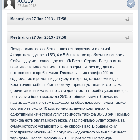
XO219
27 Jan 2013
Mestnyi, on 27 Jan 2013 - 17:58:
Mestnyi, on 27 Jan 2013 - 17:58:
Поздравляю всех собственников с получением квартир!
4 года назад у нас в 15/3, 4 и 5 были те же проблемы и вопросы.
Сейчас другие, точнее другая - УК Веста-Сервис. Вас, понятно,
пока-что это мало занимает, но поверьте через год-два вы
столкнетесь с проблемами. Главная из них тарифы УК на
содержание и ремонт и доп услуги (охрана, консъержи итд.).
Веста очень себя любит, поэтому тарифы устанавливает сама
(прочитайте внимательно свои договоры на техобслуживание), за
доп. услуги берет маржу до 25% от общей суммы. Сейчас по
нашим домам с учетом расходов на общедомовые нужды тариф
составляет около 40 р/м, во многих других компаниях с
однотипным качеством услуг стоимость тарифа 30-33 р/м. Помимо
тарифа есть оплата консъержа, у вас понимаю будет охрана за
сумму, которую установит УК, не спросив вас. В общем хочу
"поздравить" москвичей с покупкой бюджетного жилья с "бизнес"
тарифами. После московских 10-12 р/м местные тарифы