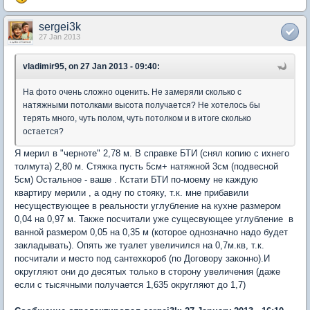
sergei3k
27 Jan 2013
vladimir95, on 27 Jan 2013 - 09:40:
На фото очень сложно оценить. Не замеряли сколько с
натяжными потолками высота получается? Не хотелось бы
терять много, чуть полом, чуть потолком и в итоге сколько
остается?
Я мерил в "черноте" 2,78 м. В справке БТИ (снял копию с ихнего
толмута) 2,80 м. Стяжка пусть 5см+ натяжной 3см (подвесной
5см) Остальное - ваше . Кстати БТИ по-моему не каждую
квартиру мерили , а одну по стояку, т.к. мне прибавили
несуществующее в реальности углубление на кухне размером
0,04 на 0,97 м. Также посчитали уже сущесвующее углубление в
ванной размером 0,05 на 0,35 м (которое однозначно надо будет
закладывать). Опять же туалет увеличился на 0,7м.кв, т.к.
посчитали и место под сантехкороб (по Договору законно).И
округляют они до десятых только в сторону увеличения (даже
если с тысячными получается 1,635 округляют до 1,7)