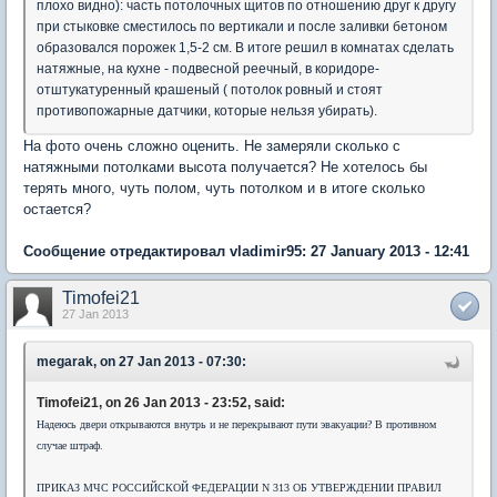
плохо видно): часть потолочных щитов по отношению друг к другу
при стыковке сместилось по вертикали и после заливки бетоном
образовался порожек 1,5-2 см. В итоге решил в комнатах сделать
натяжные, на кухне - подвесной реечный, в коридоре-
отштукатуренный крашеный ( потолок ровный и стоят
противопожарные датчики, которые нельзя убирать).
На фото очень сложно оценить. Не замеряли сколько с
натяжными потолками высота получается? Не хотелось бы
терять много, чуть полом, чуть потолком и в итоге сколько
остается?
Сообщение отредактировал vladimir95: 27 January 2013 - 12:41
Timofei21
27 Jan 2013
megarak, on 27 Jan 2013 - 07:30:
Timofei21, on 26 Jan 2013 - 23:52, said:
Надеюсь двери открываются внутрь и не перекрывают пути эвакуации? В противном
случае штраф.
ПРИКАЗ МЧС РОССИЙСКОЙ ФЕДЕРАЦИИ N 313 ОБ УТВЕРЖДЕНИИ ПРАВИЛ