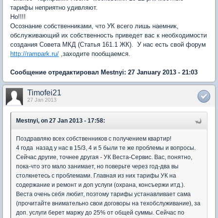
тарифы неприятно удивляют.
Но!!!!
Осознание собственниками, что УК всего лишь наемник,
обслуживающий их собственность приведет вас к необходимости
создания Совета МКД (Статья 161.1 ЖК). У нас есть свой форум
http://rampark.ru/
,заходите пообщаемся.
Сообщение отредактировал Mestnyi: 27 January 2013 - 21:03
Timofei21
27 Jan 2013
Mestnyi, on 27 Jan 2013 - 17:58:
Поздравляю всех собственников с получением квартир!
4 года назад у нас в 15/3, 4 и 5 были те же проблемы и вопросы.
Сейчас другие, точнее другая - УК Веста-Сервис. Вас, понятно,
пока-что это мало занимает, но поверьте через год-два вы
столкнетесь с проблемами. Главная из них тарифы УК на
содержание и ремонт и доп услуги (охрана, консъержи итд.).
Веста очень себя любит, поэтому тарифы устанавливает сама
(прочитайте внимательно свои договоры на техобслуживание), за
доп. услуги берет маржу до 25% от общей суммы. Сейчас по