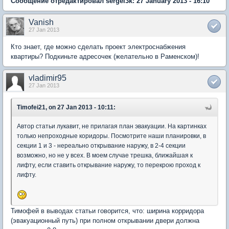
Сообщение отредактировал sergei3k: 27 January 2013 - 16:10
Vanish
27 Jan 2013
Кто знает, где можно сделать проект электроснабжения
квартиры? Подкиньте адресочек (желательно в Раменском)!
vladimir95
27 Jan 2013
Timofei21, on 27 Jan 2013 - 10:11:
Автор статьи лукавит, не прилагая план эвакуации. На картинках
только непроходные коридоры. Посмотрите наши планировки, в
секции 1 и 3 - нереально открывание наружу, в 2-4 секции
возможно, но не у всех. В моем случае трешка, ближайшая к
лифту, если ставить открывание наружу, то перекрою проход к
лифту.
Тимофей в выводах статьи говорится, что: ширина корридора
(эвакуационный путь) при полном открывании двери должна