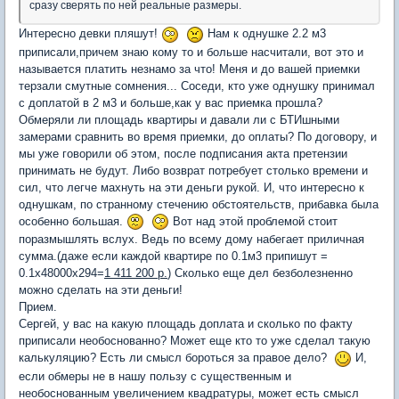
сразу сверять по ней реальные размеры.
Интересно девки пляшут!
Нам к однушке 2.2 м3
приписали,причем знаю кому то и больше насчитали, вот это и
называется платить незнамо за что! Меня и до вашей приемки
терзали смутные сомнения... Соседи, кто уже однушку принимал
с доплатой в 2 м3 и больше,как у вас приемка прошла?
Обмеряли ли площадь квартиры и давали ли с БТИшными
замерами сравнить во время приемки, до оплаты? По договору, и
мы уже говорили об этом, после подписания акта претензии
принимать не будут. Либо возврат потребует столько времени и
сил, что легче махнуть на эти деньги рукой. И, что интересно к
однушкам, по странному стечению обстоятельств, прибавка была
особенно большая.
Вот над этой проблемой стоит
поразмышлять вслух. Ведь по всему дому набегает приличная
сумма.(даже если каждой квартире по 0.1м3 припишут =
0.1х48000х294=
1 411 200 р.
) Сколько еще дел безболезненно
можно сделать на эти деньги!
Прием.
Сергей, у вас на какую площадь доплата и сколько по факту
приписали необоснованно? Может еще кто то уже сделал такую
калькуляцию? Есть ли смысл бороться за правое дело?
И,
если обмеры не в нашу пользу с существенным и
необоснованным увеличением квадратуры, может есть смысл