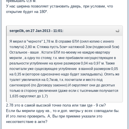
превышать 0,8 м.
У нас ширина позволяет установить дверь, при условии, что
открытие будет на 180*.
sergei3k, on 27 Jan 2013 - 11:01:
Я мерил в "черноте" 1,78 м. В справке БТИ (снял копию с ихнего
толмута) 2,80 м. Стяжка пусть 5см+ натяжной 3см (подвесной 5см)
Остальное - ваше . Кстати БТИ по-моему не каждую квартиру
мерили , а одну по стояку, т.к. мне прибавили несуществующее в
реальности углубление на кухне размером 0,04 на 0,97 м. Также
посчитали уже сущесвующее углубление в ванной размером 0,05
на 0,35 м (которое однозначно надо будет закладывать). Опять же
туалет увеличился на 0,7м.кв, т.к. посчитали и место под
сантехкороб (по Договору законно).И округляют они до десятых
только в сторону увеличения (даже если с тысячными получается
1,635 округляют до 1,7)
2.78 это в самой высокой точке пола или там где - 9 см?
Если бы мерили одну кв., то и доп. метры у всех совпадали бы.
И это легко проверить. А, Вы при приемке указали это
несоответствие в акте?