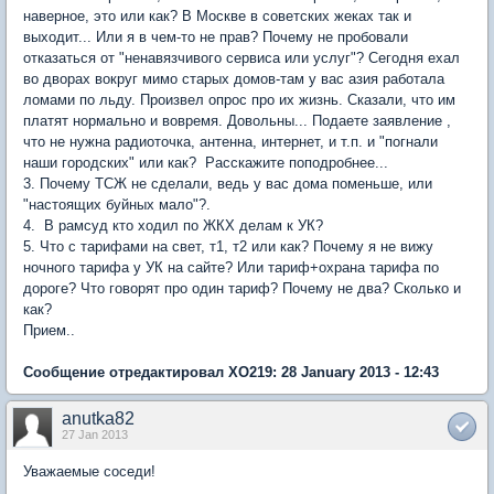
наверное, это или как? В Москве в советских жеках так и
выходит... Или я в чем-то не прав? Почему не пробовали
отказаться от "ненавязчивого сервиса или услуг"? Сегодня ехал
во дворах вокруг мимо старых домов-там у вас азия работала
ломами по льду. Произвел опрос про их жизнь. Сказали, что им
платят нормально и вовремя. Довольны... Подаете заявление ,
что не нужна радиоточка, антенна, интернет, и т.п. и "погнали
наши городских" или как? Расскажите поподробнее...
3. Почему ТСЖ не сделали, ведь у вас дома поменьше, или
"настоящих буйных мало"?.
4. В рамсуд кто ходил по ЖКХ делам к УК?
5. Что с тарифами на свет, т1, т2 или как? Почему я не вижу
ночного тарифа у УК на сайте? Или тариф+охрана тарифа по
дороге? Что говорят про один тариф? Почему не два? Сколько и
как?
Прием..
Сообщение отредактировал XO219: 28 January 2013 - 12:43
anutka82
27 Jan 2013
Уважаемые соседи!