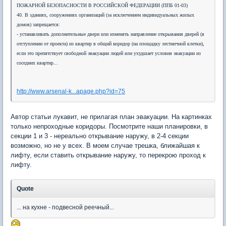
ПОЖАРНОЙ БЕЗОПАСНОСТИ В РОССИЙСКОЙ ФЕДЕРАЦИИ (ППБ 01-03)
40. В зданиях, сооружениях организаций (за исключением индивидуальных жилых
домов) запрещается:
- устанавливать дополнительные двери или изменять направление открывания дверей (в
отступлении от проекта) из квартир в общий коридор (на площадку лестничной клетки),
если это препятствует свободной эвакуации людей или ухудшает условия эвакуации из
соседних квартир...
http://www.arsenal-k...apage.php?id=75
Автор статьи лукавит, не прилагая план эвакуации. На картинках
только непроходные коридоры. Посмотрите наши планировки, в
секции 1 и 3 - нереально открывание наружу, в 2-4 секции
возможно, но не у всех. В моем случае трешка, ближайшая к
лифту, если ставить открывание наружу, то перекрою проход к
лифту.
Quote
... на кухне - подвесной реечный...