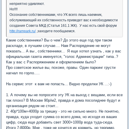
неприятно удивляют.
Но!!!!
Осознание собственниками, что УК всего лишь наемник,
обслуживающий их собственность приведет вас к необходимости
создания Совета МКД (Статья 161.1 ЖК). У нас есть свой форум
http://rampark.ru/
,заходите пообщаемся.
Какие собственники? Вы о чем? До этого еще год при таком
раскладе, в лучшем случае.... Нам Распорядение не могут
показать... А вы , собственники... Я еще хотел узнать , как у вас
официальная газета именуется, "голос Администрации" типа..?
Как у вас с Распоряжением и оформлением было?
Про советское жилье вы, похоже, правы. Один паркинг грусти
нагнал по горло.....
На сервис этот к вам не попасть... Видно проделки УК ...:-)
1. А почему вы не попросите эту УК на выход с вещами, если все
так плохо? В Москве 90р/м2, правда и дома посолиднее будут и
организация рядом не стоит...
2. 40р*100м=4000р за трешку - это не сильно много. Не понятно,
правда, куда уходит сумма со всего дома, но исходя из ваших
цифр, сюда еще добавить свет 3000+1000р вода туда-сюда.
Итого 7-8000р. Мне , тоже не хочется их кормить, но терпимо,