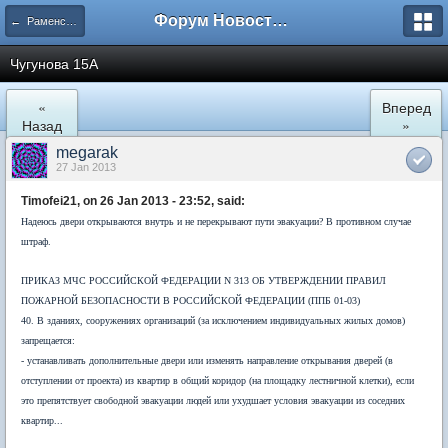
Форум Новостройки
← Раменское
Чугунова 15А
«
Вперед
Назад
»
megarak
27 Jan 2013
Timofei21, on 26 Jan 2013 - 23:52, said:
Надеюсь двери открываются внутрь и не перекрывают пути эвакуации? В противном случае
штраф.
ПРИКАЗ МЧС РОССИЙСКОЙ ФЕДЕРАЦИИ N 313 ОБ УТВЕРЖДЕНИИ ПРАВИЛ
ПОЖАРНОЙ БЕЗОПАСНОСТИ В РОССИЙСКОЙ ФЕДЕРАЦИИ (ППБ 01-03)
40. В зданиях, сооружениях организаций (за исключением индивидуальных жилых домов)
запрещается:
- устанавливать дополнительные двери или изменять направление открывания дверей (в
отступлении от проекта) из квартир в общий коридор (на площадку лестничной клетки), если
это препятствует свободной эвакуации людей или ухудшает условия эвакуации из соседних
квартир...