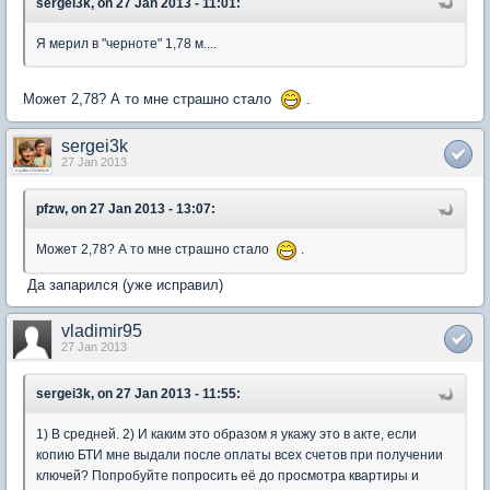
sergei3k, on 27 Jan 2013 - 11:01:
Я мерил в "черноте" 1,78 м....
Может 2,78? А то мне страшно стало
.
sergei3k
27 Jan 2013
pfzw, on 27 Jan 2013 - 13:07:
Может 2,78? А то мне страшно стало
.
Да запарился (уже исправил)
vladimir95
27 Jan 2013
sergei3k, on 27 Jan 2013 - 11:55:
1) В средней. 2) И каким это образом я укажу это в акте, если
копию БТИ мне выдали после оплаты всех счетов при получении
ключей? Попробуйте попросить её до просмотра квартиры и