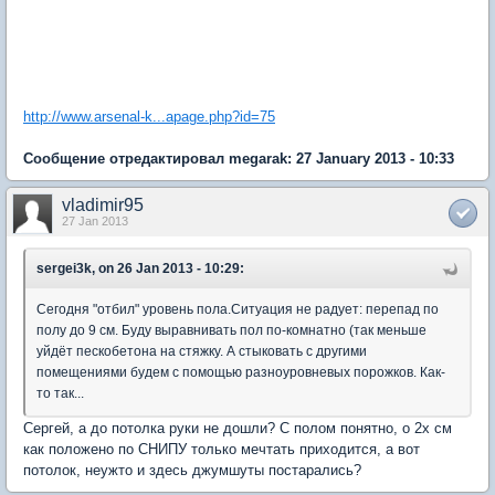
http://www.arsenal-k...apage.php?id=75
Сообщение отредактировал megarak: 27 January 2013 - 10:33
vladimir95
27 Jan 2013
sergei3k, on 26 Jan 2013 - 10:29:
Сегодня "отбил" уровень пола.Ситуация не радует: перепад по
полу до 9 см. Буду выравнивать пол по-комнатно (так меньше
уйдёт пескобетона на стяжку. А стыковать с другими
помещениями будем с помощью разноуровневых порожков. Как-
то так...
Сергей, а до потолка руки не дошли? С полом понятно, о 2х см
как положено по СНИПУ только мечтать приходится, а вот
потолок, неужто и здесь джумшуты постарались?