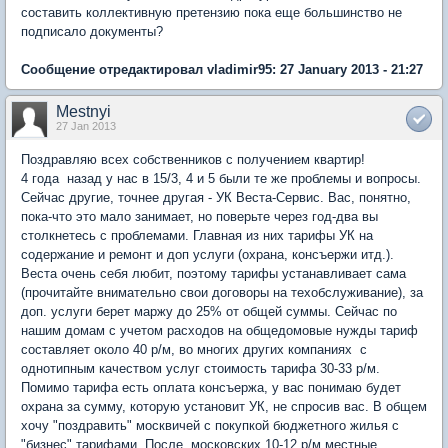
составить коллективную претензию пока еще большинство не
подписало документы?
Сообщение отредактировал vladimir95: 27 January 2013 - 21:27
Mestnyi
27 Jan 2013
Поздравляю всех собственников с получением квартир!
4 года назад у нас в 15/3, 4 и 5 были те же проблемы и вопросы.
Сейчас другие, точнее другая - УК Веста-Сервис. Вас, понятно,
пока-что это мало занимает, но поверьте через год-два вы
столкнетесь с проблемами. Главная из них тарифы УК на
содержание и ремонт и доп услуги (охрана, консъержи итд.).
Веста очень себя любит, поэтому тарифы устанавливает сама
(прочитайте внимательно свои договоры на техобслуживание), за
доп. услуги берет маржу до 25% от общей суммы. Сейчас по
нашим домам с учетом расходов на общедомовые нужды тариф
составляет около 40 р/м, во многих других компаниях с
однотипным качеством услуг стоимость тарифа 30-33 р/м.
Помимо тарифа есть оплата консъержа, у вас понимаю будет
охрана за сумму, которую установит УК, не спросив вас. В общем
хочу "поздравить" москвичей с покупкой бюджетного жилья с
"бизнес" тарифами. После московских 10-12 р/м местные