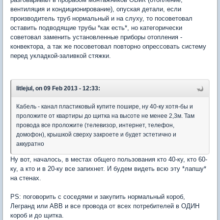
вентиляция и кондиционирование), опуская детали, если
производитель труб нормальный и на слуху, то посоветовал
оставить подводящие трубы *как есть*, но категорически
советовал заменить установленные приборы отопления -
конвектора, а так же посоветовал повторно опрессовать систему
перед укладкой-заливкой стяжки.
litlejul, on 09 Feb 2013 - 12:33:
Кабель - канал пластиковый купите пошире, ну 40-ку хотя-бы и
проложите от квартиры до щитка на высоте не менее 2,3м. Там
провода все проложите (телевизор, интернет, телефон,
домофон), крышкой сверху закроете и будет эстетично и
аккуратно
Ну вот, началось, в местах общего пользования кто 40-ку, кто 60-
ку, а кто и в 20-ку все запихнет. И будем видеть всю эту *лапшу*
на стенах.
PS: поговорить с соседями и закупить нормальный короб,
Легранд или АВВ и все провода от всех потребителей в ОДИН
короб и до щитка.