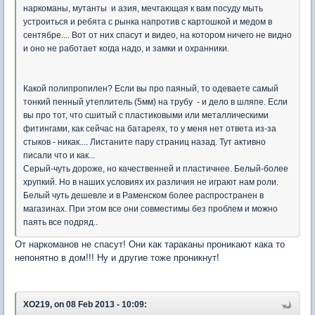
наркоманы, мутанты и азия, мечтающая к вам посуду мыть
устроиться и ребята с рынка напротив с картошкой и медом в
сентябре.... Вот от них спасут и видео, на котором ничего не видно
и оно не работает когда надо, и замки и охранники.
Какой полипропилен? Если вы про паяный, то одеваете самый
тонкий пенный утеплитель (5мм) на трубу - и дело в шляпе. Если
вы про тот, что сшитый с пластиковыми или металлическими
фитингами, как сейчас на батареях, то у меня нет ответа из-за
стыков - никак.... Листаните пару страниц назад. Тут активно
писали что и как...
Серый-чуть дороже, но качественней и пластичнее. Белый-более
хрупкий. Но в наших условиях их различия не играют нам роли.
Белый чуть дешевле и в Раменском более распространен в
магазинах. При этом все они совместимы без проблем и можно
паять все подряд..
От наркоманов не спасут! Они как тараканы проникают кака то
непонятно в дом!!! Ну и другие тоже проникнут!
XO219, on 08 Feb 2013 - 10:09: