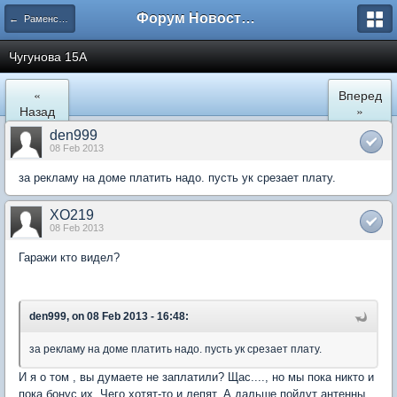
Форум Новостройки
← Раменское
Чугунова 15А
«
Вперед
Назад
»
den999
08 Feb 2013
за рекламу на доме платить надо. пусть ук срезает плату.
XO219
08 Feb 2013
Гаражи кто видел?
den999, on 08 Feb 2013 - 16:48:
за рекламу на доме платить надо. пусть ук срезает плату.
И я о том , вы думаете не заплатили? Щас...., но мы пока никто и
пока бонус их. Чего хотят-то и лепят. А дальше пойдут антенны