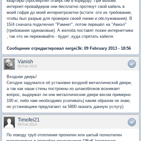
квартиры (просверлил отверстие в коридор). При вызове
интернет-провайдеров они бесплатно протянут свой кабель в
моей гофре до моей интернетрозетки (кстати -это их требование,
чтобы был разрыв для проверки своей линии и обслуживания). В
15/4 сначала подключил "Рамнет", потом перешёл на "Авиэл"
(требования одинаковые). А желоба поставят позже интернетчики
, так что не переживайте - будет ,куда спрятать кабеля.
Сообщение отредактировал sergei3k: 09 February 2013 - 18:56
Vanish
09 Feb 2013
Входная дверь!
Сегодня задумался об установке входной металлической двери,
а так как наши стены построены из шлакоблоков возникает
вопрос, выдержат ли они металлические двери весом примерно
100 кг, либо нам необходимо усиливать( каким образом не знаю,
но установщики предлагают за 5800 оказать данную услугу)
Timofei21
09 Feb 2013
По поводу труб отопления пропилен или шитый полиэтилен
разговаривал в прорабом монтажников ОВиК (отопление,