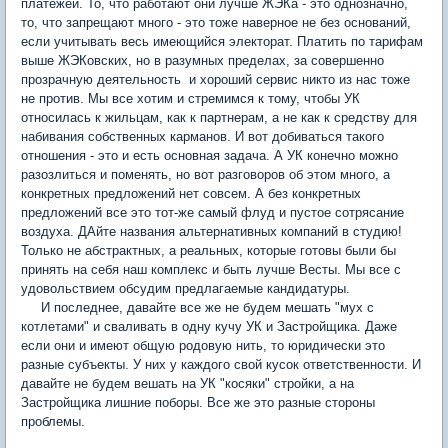
платежей. То, что работают они лучше ЖЭКа - это однозначно,
то, что запрещают много - это тоже наверное не без оснований,
если учитывать весь имеющийся электорат. Платить по тарифам
выше ЖЭКовских, но в разумных пределах, за совершенно
прозрачную деятельность и хороший сервис никто из нас тоже
не против. Мы все хотим и стремимся к тому, чтобы УК
относилась к жильцам, как к партнерам, а не как к средству для
набивания собственных карманов. И вот добиваться такого
отношения - это и есть основная задача. А УК конечно можно
разозлиться и поменять, но вот разговоров об этом много, а
конкретных предложений нет совсем. А без конкретных
предложений все это тот-же самый флуд и пустое сотрясание
воздуха. ДАйте названия альтернативных компаний в студию!
Только не абстрактных, а реальных, которые готовы были бы
принять на себя наш комплекс и быть лучше Весты. Мы все с
удовольствием обсудим предлагаемые кандидатуры.
И последнее, давайте все же не будем мешать "мух с
котлетами" и сваливать в одну кучу УК и Застройщика. Даже
если они и имеют общую родовую нить, то юридически это
разные субъекты. У них у каждого свой кусок ответственности. И
давайте не будем вешать на УК "косяки" стройки, а на
Застройщика лишние поборы. Все же это разные стороны
проблемы.