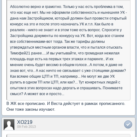
Абсолютно верно и грамотно. Только у нас есть проблемка в том,
что нас еще нет. Мы не оформили собственность и нынешняя УК -
дана нам Застройщиком, который должен был провести открытый
конкурс на это и после этого назначать УК и.т.п. Как было в
реалиях - никто не знает и в этом тоже есть вопрос. Спросите у
Застройщика документы по конкурсу на УК. Вот, когда все станем
все собственниками-вот тогда. Так же тарифы должны
утверждаться местным органом власти, что и пытался отыскать
Тимофей21 ранее.....И вы учитывайте, что громадная нежилая
площадь еще есть на первых трех этажах и паркинге.. И их
мнение очень будет весомо в общем голосе...А потом, я даже не
знаю вот, что.. А нас ничто не связывает с уже стоящими домами?
Как всякие общие ЦТП и ТП, например... Не могут же две УК
рулить в одном ТП или ЦТП, или как?... Тут конкретных людей с
опытом в этих вопросах надо дергать и спрашивать. Понимаете
смысл? А может все и просто...
В ЖК все прописано. И Веста дейстует в рамках прописанного.
Они тоже законы изучают.
XO219
09 Feb 2013