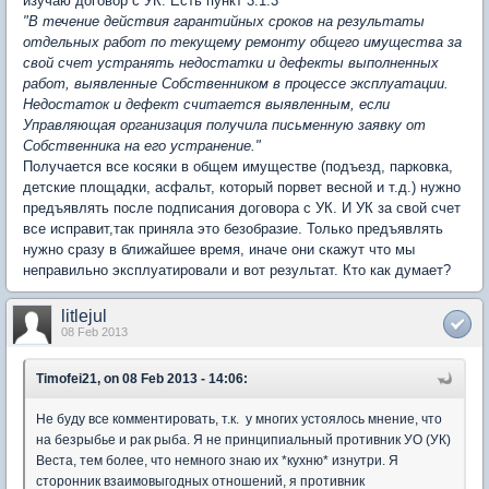
изучаю договор с УК. Есть пункт 3.1.3
"В течение действия гарантийных сроков на результаты
отдельных работ по текущему ремонту общего имущества за
свой счет устранять недостатки и дефекты выполненных
работ, выявленные Собственником в процессе эксплуатации.
Недостаток и дефект считается выявленным, если
Управляющая организация получила письменную заявку от
Собственника на его устранение."
Получается все косяки в общем имуществе (подъезд, парковка,
детские площадки, асфальт, который порвет весной и т.д.) нужно
предъявлять после подписания договора с УК. И УК за свой счет
все исправит,так приняла это безобразие. Только предъявлять
нужно сразу в ближайшее время, иначе они скажут что мы
неправильно эксплуатировали и вот результат. Кто как думает?
litlejul
08 Feb 2013
Timofei21, on 08 Feb 2013 - 14:06:
Не буду все комментировать, т.к. у многих устоялось мнение, что
на безрыбье и рак рыба. Я не принципиальный противник УО (УК)
Веста, тем более, что немного знаю их *кухню* изнутри. Я
сторонник взаимовыгодных отношений, я противник