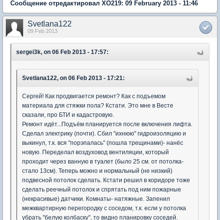
Сообщение отредактировал XO219: 09 February 2013 - 11:46
Svetlana122
09 Feb 2013
sergei3k, on 06 Feb 2013 - 17:57:
Svetlana122, on 06 Feb 2013 - 17:21:
Сергей! Как продвигается ремонт? Как с подъемом
материала для стяжки пола? Кстати. Это мне в Весте
сказали, про БТИ и кадастровую.
Ремонт идёт...Подъём планируется после включения лифта.
Сделал электрику (почти). Сбил "ихнюю" гидроизоляцию и
выкинул, т.к. вся "порэпалась" (пошла трещинами)- нанёс
новую. Переделал воздуховод вентиляции, который
проходит через ванную в туалет (было 25 см. от потолка-
стало 13см). Теперь можно и нормальный (не низкий)
подвесной потолок сделать. Кстати решил в коридоре тоже
сделать реечный потолок и спрятать под ним пожарные
(некрасивые) датчики. Комнаты- натяжные. Запенил
межквартирную перегородку с соседом, т.к. если у потолка
убрать "белую колбаску", то видно планировку соседей.