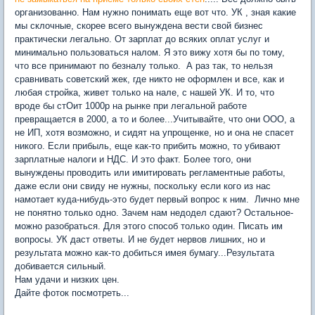
организованно. Нам нужно понимать еще вот что. УК , зная какие
мы склочные, скорее всего вынуждена вести свой бизнес
практически легально. От зарплат до всяких оплат услуг и
минимально пользоваться налом. Я это вижу хотя бы по тому,
что все принимают по безналу только. А раз так, то нельзя
сравнивать советский жек, где никто не оформлен и все, как и
любая стройка, живет только на нале, с нашей УК. И то, что
вроде бы стОит 1000р на рынке при легальной работе
превращается в 2000, а то и более...Учитывайте, что они ООО, а
не ИП, хотя возможно, и сидят на упрощенке, но и она не спасет
никого. Если прибыль, еще как-то прибить можно, то убивают
зарплатные налоги и НДС. И это факт. Более того, они
вынуждены проводить или имитировать регламентные работы,
даже если они свиду не нужны, поскольку если кого из нас
намотает куда-нибудь-это будет первый вопрос к ним. Лично мне
не понятно только одно. Зачем нам недодел сдают? Остальное-
можно разобраться. Для этого способ только один. Писать им
вопросы. УК даст ответы. И не будет нервов лишних, но и
результата можно как-то добиться имея бумагу...Результата
добивается сильный.
Нам удачи и низких цен.
Дайте фоток посмотреть...