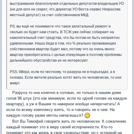
выстраивания благополучия отдельных депутатов-владельцев УО
(ни для кого не секрет, что директор УО Веста-сервис Некрасова
местный депутат) за счет собственников МКД.
PS: вы ещё не понимаете что такое капитальный ремонт и
сколько он будет нам стоить. В ТСЖ уже сейчас собирают на
накопительный счет средства, что бы потом не быть неприятно
удивленными. Наша беда в том, что % реально проживающих
собственников квартир будет мал, потому что ну очень много
квартир приобреталось с целью спекуляции и поэтому проблемы
дальнейшего обустройства их не интересуют.
PSS: littlejul, если по честному, то разруха не в подъездах, а в
головах. Если жители реально хотят жить по человечески, то они
живут.
Разруха то она конечно в головах, но только в нашем доме
голов 96 штук (это как минимум, если по одной голове на каждую
квартиру), а уж в Вашем то наверное вообще неперсчитать! А
если по всему комплексу взять, то и говорить не о чем. На
каждую голову разве метлы напасешься?
Вот Вы Тимофей говорите жить по человечески. К сожалению
каждый понимает это в меру своей испорченности. Кто-то
понимает это как жизнь в свое удовольствие, но с оглядкой на