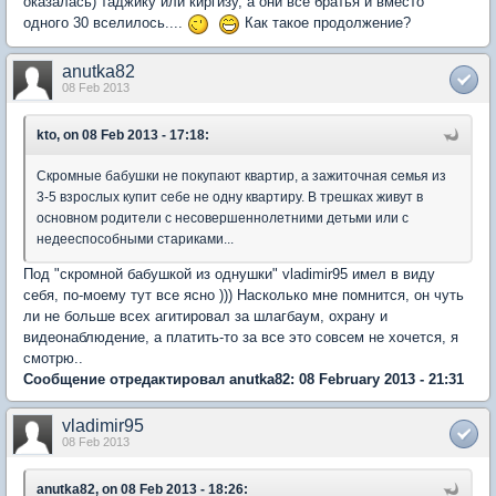
оказалась) таджику или киргизу, а они все братья и вместо
одного 30 вселилось....
Как такое продолжение?
anutka82
08 Feb 2013
kto, on 08 Feb 2013 - 17:18:
Скромные бабушки не покупают квартир, а зажиточная семья из
3-5 взрослых купит себе не одну квартиру. В трешках живут в
основном родители с несовершеннолетними детьми или с
недееспособными стариками...
Под "скромной бабушкой из однушки" vladimir95 имел в виду
себя, по-моему тут все ясно ))) Насколько мне помнится, он чуть
ли не больше всех агитировал за шлагбаум, охрану и
видеонаблюдение, а платить-то за все это совсем не хочется, я
смотрю..
Сообщение отредактировал anutka82: 08 February 2013 - 21:31
vladimir95
08 Feb 2013
anutka82, on 08 Feb 2013 - 18:26: