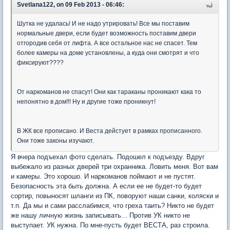
Svetlana122, on 09 Feb 2013 - 06:46:
Шутка не удалась! И не надо утрировать! Все мы поставим
нормальные двери, если будет возможность поставим двери
отгородив себя от лифта. А все остальное нас не спасет. Тем
более камеры на доме установлены, а куда они смотрят и что
фиксируют????
От наркоманов не спасут! Они как тараканы проникают кака то
непонятно в дом!!! Ну и другие тоже проникнут!
В ЖК все прописано. И Веста дейстует в рамках прописанного.
Они тоже законы изучают.
Я вчера подъехал фото сделать. Подошел к подъезду. Вдруг
выбежало из разных дверей три охранника. Ловить меня. Вот вам
и камеры. Это хорошо. И наркоманов поймают и не пустят.
Безопасность эта быть должна. А если ее не будет-то будет
сортир, повыносят шланги из ПК, поворуют наши санки, коляски и
т.п. Да мы и сами расслабимся, что греха таить? Никто не будет
же нашу личную жизнь записывать... Против УК никто не
выступает. УК нужна. По мне-пусть будет ВЕСТА, раз строила.