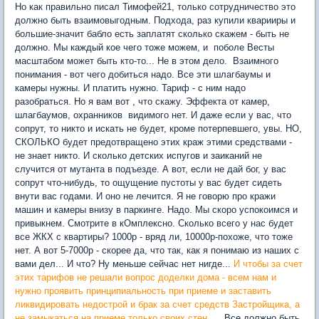
Но как правильно писал Тимофей21, только сотрудничество это
должно быть взаимовыгодным. Подхода, раз купили кварииры и
большие-значит бабло есть заплатят сколько скажем - быть не
должно. Мы каждый кое чего тоже можем, и поболе Весты
масштабом может быть кто-то... Не в этом дело. Взаимного
понимания - вот чего добиться надо. Все эти шлагбаумы и
камеры нужны. И платить нужно. Тариф - с ним надо
разобраться. Но я вам вот , что скажу. Эффекта от камер,
шлагбаумов, охранников видимого нет. И даже если у вас, что
сопрут, то никто и искать не будет, кроме потерпевшего, увы. НО,
СКОЛЬКО будет предотвращено этих краж этими средствами -
не знает никто. И сколько детских испугов и заиканий не
случится от мутанта в подъезде. А вот, если не дай бог, у вас
сопрут что-нибудь, то ощущение пустоты у вас будет сидеть
внути вас годами. И оно не лечится. Я не говорю про кражи
машин и камеры внизу в паркинге. Надо. Мы скоро успокоимся и
привыкнем. Смотрите в кОмплексно. Сколько всего у нас будет
все ЖКХ с квартиры? 1000р - вряд ли, 10000р-похоже, что тоже
нет. А вот 5-7000р - скорее да, что так, как я понимаю из наших с
вами дел... И что? Ну меньше сейчас нет нигде...
И чтобы за счет
этих тарифов не решали вопрос доделки дома - всем нам и
нужно проявить принципиальность при приеме и заставить
ликвидировать недострой и брак за счет средств Застройщика, а
не замыкаться на приеме только своих стен
..... Все должно быть