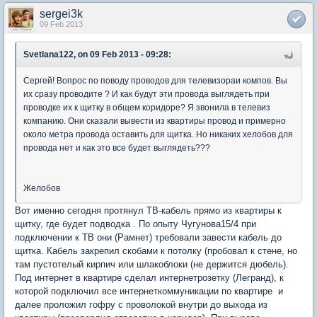
sergei3k
09 Feb 2013
Svetlana122, on 09 Feb 2013 - 09:28:
Сергей! Вопрос по поводу проводов для телевизораи компов. Вы
их сразу проводите ? И как будут эти провода выглядеть при
проводке их к щитку в общем коридоре? Я звонила в телевиз
компанию. Они сказали вывести из квартиры провод и примерно
около метра провода оставить для щитка. Но никаких хелобов для
провода нет и как это все будет выглядеть???
Желобов
Вот именно сегодня протянул ТВ-кабель прямо из квартиры к
щитку, где будет подводка . По опыту Чугунова15/4 при
подключении к ТВ они (Рамнет) требовали завести кабель до
щитка. Кабель закрепил скобами к потолку (пробовал к стене, но
там пустотелый кирпич или шлакоблоки (не держится дюбель).
Под интернет в квартире сделал интернетрозетку (Легранд), к
которой подключил все интернеткоммуникации по квартире и
далее проложил гофру с проволокой внутри до выхода из