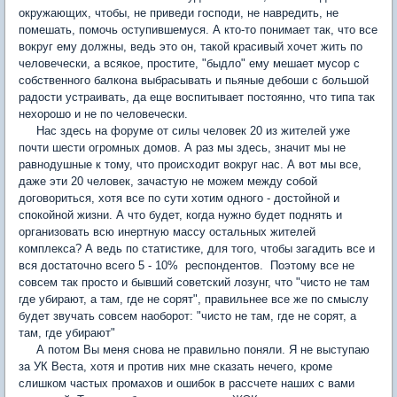
окружающих, чтобы, не приведи господи, не навредить, не
помешать, помочь оступившемуся. А кто-то понимает так, что все
вокруг ему должны, ведь это он, такой красивый хочет жить по
человечески, а всякое, простите, "быдло" ему мешает мусор с
собственного балкона выбрасывать и пьяные дебоши с большой
радости устраивать, да еще воспитывает постоянно, что типа так
нехорошо и не по человечески.
Нас здесь на форуме от силы человек 20 из жителей уже
почти шести огромных домов. А раз мы здесь, значит мы не
равнодушные к тому, что происходит вокруг нас. А вот мы все,
даже эти 20 человек, зачастую не можем между собой
договориться, хотя все по сути хотим одного - достойной и
спокойной жизни. А что будет, когда нужно будет поднять и
организовать всю инертную массу остальных жителей
комплекса? А ведь по статистике, для того, чтобы загадить все и
вся достаточно всего 5 - 10% респондентов. Поэтому все не
совсем так просто и бывший советский лозунг, что "чисто не там
где убирают, а там, где не сорят", правильнее все же по смыслу
будет звучать совсем наоборот: "чисто не там, где не сорят, а
там, где убирают"
А потом Вы меня снова не правильно поняли. Я не выступаю
за УК Веста, хотя и против них мне сказать нечего, кроме
слишком частых промахов и ошибок в рассчете наших с вами