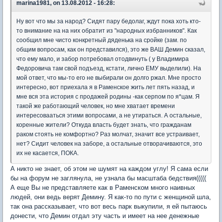
marina1981, on 13.08.2012 - 16:28:
Ну вот что мы за народ? Сидят пару бедолаг, ждут пока хоть кто-
то внимание на на них обратит из "народных избранников". Как
сообщил мне чисто конкретный дяденька на сройке (зам. по
общим вопросам, как он представился), это же ВАШ Демин сказал,
что ему мало, и забор потребовал отодвинуть ( у Владимира
Федоровича там свой подъезд, кстати, лично ЕМУ выделили). На
мой ответ, что мы-то его не выбирали он долго ржал. Мне просто
интересно, вот приехала я в Раменское жить лет пять назад, и
мне вся эта история с продажей родины -как серпом по я*цам. Я
такой же работающий человек, но мне хватает времени
интересовааться этими вопросами, а не утираться. А остальные,
коренные жители? Откуда власть будет знать, что гражданам
раком стоять не комфортно? Раз молчат, значит все устраивает,
нет? Сидит человек на заборе, а остальные отворачиваются, это
их не касается, ПОКА.
А никто не знает, об этом не шумят на каждом углу! Я сама если
бы на форум не заглянула, не узнала бы масштаба бедствия(((((
А еще Вы не представляете как в Раменском много наивных
людей, они ведь верят Демину. Я как-то по пути с женщиной шла,
так она рассказывает, что вот весь парк выкупили, я ей пытаюсь
донести, что Демин отдал эту часть и имеет на нее денежные