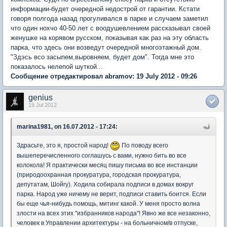
информации-будет очередной недострой от гарантии. Кстати
говоря полгода назад прогуливался в парке и случаем заметил
что один нохчо 40-50 лет с воодушевлением рассказывал своей
женушке на корявом русском, показывая как раз на эту область
парка, что здесь они возведут очередной многоэтажный дом.
"Здэсь всо засыпем,выровняем, будет дом". Тогда мне это
показалось нелепой шуткой...
Сообщение отредактировал abramov: 19 July 2012 - 09:26
genius
19 Jul 2012
marina1981, on 16.07.2012 - 17:24:
Здрасьте, это я, простой народ!
По поводу всего
вышеперечисленного соглашусь с вами, нужно бить во все
колокола! Я практически месяц пишу письма во все инстанции
(природоохранная прокуратура, городская прокуратура,
депутатам, Шойгу). Ходила собирала подписи в домах вокруг
парка. Народ уже ничему не верит, подписи ставить боится. Если
бы еще чья-нибудь помощь, митинг какой. У меня просто волна
злости на всех этих "избранников народа"! Явно же все незаконно,
человек в Управлении архитектуры - на больничном/в отпуске,