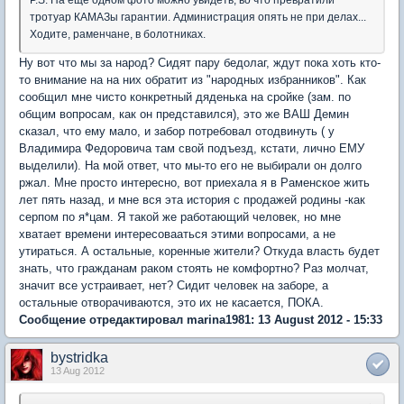
тротуар КАМАЗы гарантии. Администрация опять не при делах...
Ходите, раменчане, в болотниках.
Ну вот что мы за народ? Сидят пару бедолаг, ждут пока хоть кто-
то внимание на на них обратит из "народных избранников". Как
сообщил мне чисто конкретный дяденька на сройке (зам. по
общим вопросам, как он представился), это же ВАШ Демин
сказал, что ему мало, и забор потребовал отодвинуть ( у
Владимира Федоровича там свой подъезд, кстати, лично ЕМУ
выделили). На мой ответ, что мы-то его не выбирали он долго
ржал. Мне просто интересно, вот приехала я в Раменское жить
лет пять назад, и мне вся эта история с продажей родины -как
серпом по я*цам. Я такой же работающий человек, но мне
хватает времени интересовааться этими вопросами, а не
утираться. А остальные, коренные жители? Откуда власть будет
знать, что гражданам раком стоять не комфортно? Раз молчат,
значит все устраивает, нет? Сидит человек на заборе, а
остальные отворачиваются, это их не касается, ПОКА.
Сообщение отредактировал marina1981: 13 August 2012 - 15:33
bystridka
13 Aug 2012