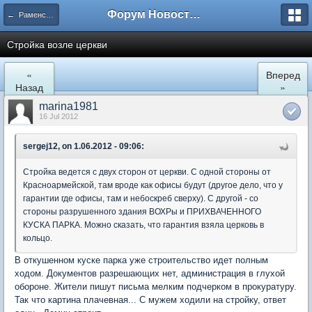
Форум Новостройки
← Раменское
Стройка возле церкви
«
Вперед
Назад
»
marina1981
16 Jul 2012
sergej12, on 1.06.2012 - 09:06:
Стройка ведется с двух сторон от церкви. С одной стороны от
Красноармейской, там вроде как офисы будут (другое дело, что у
гарантии где офисы, там и небоскреб сверху). С другой - со
стороны разрушенного здания ВОХРы и ПРИХВАЧЕННОГО
КУСКА ПАРКА. Можно сказать, что гарантия взяла церковь в
кольцо.
В откушенном куске парка уже строительство идет полным
ходом. Документов разрешающих нет, администрация в глухой
обороне. Жители пишут письма мелким подчерком в прокуратуру.
Так что картина плачевная... С мужем ходили на стройку, ответ