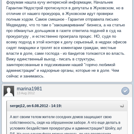
форумам нашла кучу интересной информации, Начальник
Гарантии Недострой протиснулся в депутаты в Жуковском, но в
отличие от нашего прокурора, в Жуковском идут проверки
полным ходом. Самое смешное - Гарантия отправила письмо
Медведеву, что то там о "закошмаривании" бизнеса, а на статью
про обманутых дольщиков в газете ответила подачей в суд на
прокуратуру , и естественно проиграла процес. НО, судя по
всему подход в этой конторе к делу серьезный, в недрах офисов
сидят пиарщики и тролят все коментарии граждан, местные
власти в доле, сами господа - из бандитов толкаются во власть.
Вижу единственный выход - писать в структуры,
заинтересованные в подсиживании нашей "горячо любимой
администрации" и надзорные органы, которые не в доле. Чем
сейчас и занимаюсь.
marina1981
13 Aug 2012
sergej12, on 6.08.2012 - 14:19:
А вот своим телом жители соседних домов защищают свою
собственность, сидя на обрушенном заборе. А что еще делать в
условиях бездействия прокуратуры и администрации? Шойгу, ау!
P.S. На еще одном фото можно увидеть, во что превратили