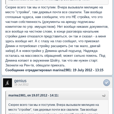
Скорее всего так мы и поступим. Вчера вызывали милицию на
место "стройки", там деревья почти все свалили. Там вообще
сплошные чудеса, нам сообщили, что это НЕ стройка, что это
частная собственность (документы на аренду подписаны
комитетом по упр. имуществом). Нет вообще никаких документов,
все вообще на честном слове, в конце разговора начальник
стройки даже отказался представиться, он так и сказал - а меня
здесь вообще нет. А с глазу на глаз сообщил, что приезжал
Демин и потребовал стройку расширить (че так мало, двигай
забор).А в новостройке у Демина целый подъезд. Надежда
осталась на массовость обращений, может сильно помочь. Под
Демина копают в окружении Шойгу, так что им нужен старт.
Звонили на Рен-тв, обещали приехать.
Сообщение отредактировал marina1981: 19 July 2012 - 13:15
genius
19 Jul 2012
marina1981, on 19.07.2012 - 14:11:
Скорее всего так мы и поступим. Вчера вызывали милицию на
место "стройки", там деревья почти все свалили. Там вообще