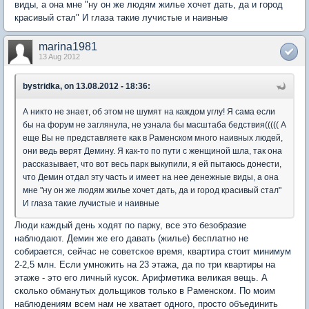
виды, а она мне "ну он же людям жилье хочет дать, да и город
красивый стал" И глаза такие лучистые и наивные
marina1981
13 Aug 2012
bystridka, on 13.08.2012 - 18:36:
А никто не знает, об этом не шумят на каждом углу! Я сама если
бы на форум не заглянула, не узнала бы масштаба бедствия((((( А
еще Вы не представляете как в Раменском много наивных людей,
они ведь верят Демину. Я как-то по пути с женщиной шла, так она
рассказывает, что вот весь парк выкупили, я ей пытаюсь донести,
что Демин отдал эту часть и имеет на нее денежные виды, а она
мне "ну он же людям жилье хочет дать, да и город красивый стал"
И глаза такие лучистые и наивные
Люди каждый день ходят по парку, все это безобразие
наблюдают. Демин же его давать (жилье) бесплатно не
собирается, сейчас не советское время, квартира стоит минимум
2-2,5 млн. Если умножить на 23 этажа, да по три квартиры на
этаже - это его личный кусок. Арифметика великая вещь. А
сколько обманутых дольщиков только в Раменском. По моим
наблюдениям всем нам не хватает одного, просто объединить