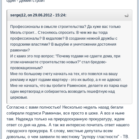
один - Демин строит
sergej12, on 29.06.2012 - 15:24:
Профессионалы в смысле строительства? Да хуже вас только
Миэль строит... Стесняюсь спросить: В чем же вы тогда
профессионалы? В кидалове? В создании нежной дружбы с
городскими властями? В вырубке и уничтожении достояния
раменчан?
И с каких это пор вопрос: "Почему годами не сдаете дома, при
этом начинаете строительство новых?" стал бредово-
провокационным?
Мне по большому счету начхать на тех, кто повелся на вашу
рекламу и ждет годами квартиру - это их выбор, а я не адвокат.
Мне не начхать, что вы гробите Раменское, делаете из парка еще
один мертвоград и собираетесь возводить гешефтную над
церковью.
Согласна с вами полностью! Несколько недель назад бегали
собирали подписи Раменчан, все просто в шоке. А воз и ныне
там. Надежда только на природоохранную прокуратуру, ждем
ответ со дня на день. А так же интересно почитать ответ нашего
городского прокурора. К слову, местные депутаты всем
довольны, о чем заявили по местному "рупору гластности" - ТВ.