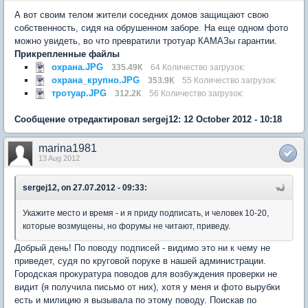
А вот своим телом жители соседних домов защищают свою
собственность, сидя на обрушенном заборе. На еще одном фото
можно увидеть, во что превратили тротуар КАМАЗы гарантии.
Прикрепленные файлы
охрана.JPG
335.49К
64 Количество загрузок:
охрана_крупно.JPG
353.9К
55 Количество загрузок:
тротуар.JPG
312.2К
56 Количество загрузок:
Сообщение отредактировал sergej12: 12 October 2012 - 10:18
marina1981
13 Aug 2012
sergej12, on 27.07.2012 - 09:33:
Укажите место и время - и я приду подписать, и человек 10-20,
которые возмущены, но форумы не читают, приведу.
Добрый день! По поводу подписей - видимо это ни к чему не
приведет, судя по круговой поруке в нашей администрации.
Городская прокуратура поводов для возбуждения проверки не
видит (я получила письмо от них), хотя у меня и фото вырубки
есть и милицию я вызывала по этому поводу. Поискав по