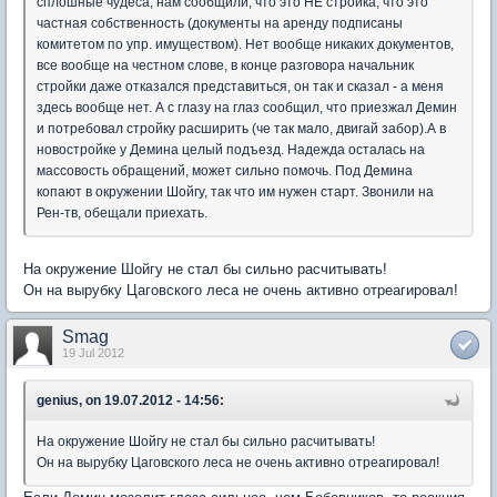
сплошные чудеса, нам сообщили, что это НЕ стройка, что это
частная собственность (документы на аренду подписаны
комитетом по упр. имуществом). Нет вообще никаких документов,
все вообще на честном слове, в конце разговора начальник
стройки даже отказался представиться, он так и сказал - а меня
здесь вообще нет. А с глазу на глаз сообщил, что приезжал Демин
и потребовал стройку расширить (че так мало, двигай забор).А в
новостройке у Демина целый подъезд. Надежда осталась на
массовость обращений, может сильно помочь. Под Демина
копают в окружении Шойгу, так что им нужен старт. Звонили на
Рен-тв, обещали приехать.
На окружение Шойгу не стал бы сильно расчитывать!
Он на вырубку Цаговского леса не очень активно отреагировал!
Smag
19 Jul 2012
genius, on 19.07.2012 - 14:56:
На окружение Шойгу не стал бы сильно расчитывать!
Он на вырубку Цаговского леса не очень активно отреагировал!