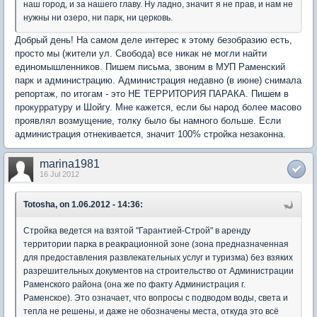
наш город, и за нашего главу. Ну ладно, значит я не прав, и нам не
нужны ни озеро, ни парк, ни церковь.
Добрый день! На самом деле интерес к этому безобразию есть,
просто мы (жители ул. Свобода) все никак не могли найти
единомышленников. Пишем письма, звоним в МУП Раменский
парк и администрацию. Администрация недавно (в июне) снимала
репортаж, по итогам - это НЕ ТЕРРИТОРИЯ ПАРАКА. Пишем в
прокурратуру и Шойгу. Мне кажется, если бы народ более масово
проявлял возмущение, толку было бы намного больше. Если
администрация отнекивается, значит 100% стройка незаконна.
marina1981
16 Jul 2012
Totosha, on 1.06.2012 - 14:36:
Стройка ведется на взятой "Гарантией-Строй" в аренду
территории парка в реакрационной зоне (зона предназначенная
для предоставления развлекательных услуг и туризма) без взяких
разрешительных документов на строительство от Администрации
Раменского района (она же по факту Администрация г.
Раменское). Это означает, что вопросы с подводом воды, света и
тепла не решены, и даже не обозначены места, откуда это всё