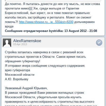
Да понятно. Я пыталась донести до нее эту мысль, но мои слова
пролетали мимо(((( Хм, среди жильцов от Гарантии
Борисоглебский, был юрист, он в теме помогал правильно
жалобы писать застройщику и регпалате. Может он сможет
помочь?!
http://www.nhouse.ru...w...555&st=8200
дольчикрамен
вроде
Сообщение отредактировал bystridka: 13 August 2012 - 21:08
AlexRamenskoe
03 Apr 2013
Стройка затаилась наверняка в связи с ревизией всех
строительных проектов в Области. Самое время писать
обращения губернатору!
Я отправил вчера сообщение следующего содержания.
врио губернатора
Московской области
А.Ю. Воробьеву
Уважаемый Андрей Юрьевич,
В рамках проводимой Вами ревизии жилищных строек
Московской Области, убедительная просьба изучить
правомерность и целесообразность строительства высотного