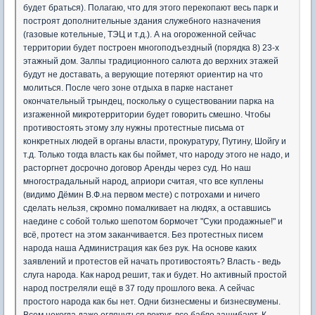
будет браться). Полагаю, что для этого перекопают весь парк и
построят дополнительные здания служебного назначения
(газовые котельные, ТЭЦ и т.д.). А на огороженной сейчас
территории будет построен многоподъездный (порядка 8) 23-х
этажный дом. Залпы традиционного салюта до верхних этажей
будут не доставать, а верующие потеряют ориентир на что
молиться. После чего зоне отдыха в парке настанет
окончательный трындец, поскольку о существовании парка на
изгаженной микротерритории будет говорить смешно. Чтобы
противостоять этому злу нужны протестные письма от
конкретных людей в органы власти, прокуратуру, Путину, Шойгу и
т.д. Только тогда власть как бы поймет, что народу этого не надо, и
расторгнет досрочно договор Аренды через суд. Но наш
многострадальный народ, априори считая, что все куплены
(видимо Дёмин В.Ф.на первом месте) с потрохами и ничего
сделать нельзя, скромно помалкивает на людях, а оставшись
наедине с собой только шепотом бормочет "Суки продажные!" и
всё, протест на этом заканчивается. Без протестных писем
народа наша Администрация как без рук. На основе каких
заявлений и протестов ей начать противостоять? Власть - ведь
слуга народа. Как народ решит, так и будет. Но активный простой
народ постреляли ещё в 37 году прошлого века. А сейчас
простого народа как бы нет. Одни бизнесмены и бизнесвумены.