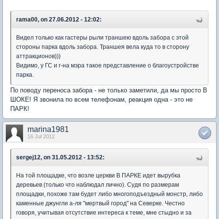
rama00, on 27.06.2012 - 12:02:
Видел только как гастеры рыли траншею вдоль забора с этой
стороны парка вдоль забора. Траншея вела куда то в сторону
аттракционов)))
Видимо, у ГС и г-на мэра такое представление о благоустройстве
парка.
По поводу переноса забора - не только заметили, да мы просто В
ШОКЕ! Я звонила по всем телефонам, реакция одна - это не
ПАРК!
marina1981
16 Jul 2012
sergej12, on 31.05.2012 - 13:52:
На той площадке, что возле церкви В ПАРКЕ идет вырубка
деревьев (только что наблюдал лично). Судя по размерам
площадки, похоже там будет либо многоподъездный монстр, либо
каменные джунгли а-ля "мертвый город" на Северке. Честно
говоря, учитывая отсутствие интереса к теме, мне стыдно и за