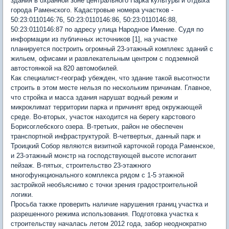
здания в охранной зоне центрального Парка культуры и отдыха
города Раменского. Кадастровые номера участков -
50:23:0110146:76, 50:23:0110146:86, 50:23:0110146:88,
50:23:0110146:87 по адресу улица Народное Имение. Судя по
информации из публичных источников [1], на участке
планируется построить огромный 23-этажный комплекс зданий с
жильем, офисами и развлекательным центром с подземной
автостоянкой на 820 автомобилей.
Как специалист-географ убежден, что здание такой высотности
строить в этом месте нельзя по нескольким причинам. Главное,
что стройка и масса здания нарушат водный режим и
микроклимат территории парка и причинят вред окружающей
среде. Во-вторых, участок находится на берегу карстового
Борисоглебского озера. В-третьих, район не обеспечен
транспортной инфраструктурой. В-четвертых, данный парк и
Троицкий Собор являются визитной карточкой города Раменское,
и 23-этажный монстр на господствующей высоте испоганит
пейзаж. В-пятых, строительство 23-этажного
многофункционального комплекса рядом с 1-5 этажной
застройкой необъяснимо с точки зрения градостроительной
логики.
Просьба также проверить наличие нарушения границ участка и
разрешенного режима использования. Подготовка участка к
строительству началась летом 2012 года, забор неоднократно