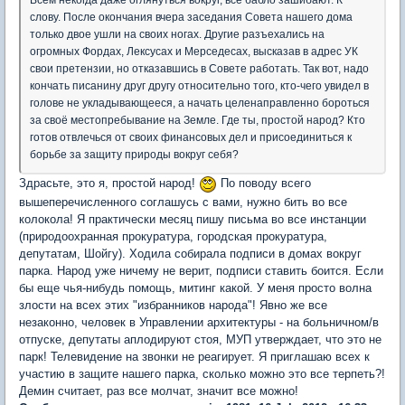
Всем некогда даже оглянуться вокруг, все бабло зашибают. К
слову. После окончания вчера заседания Совета нашего дома
только двое ушли на своих ногах. Другие разъехались на
огромных Фордах, Лексусах и Мерседесах, высказав в адрес УК
свои претензии, но отказавшись в Совете работать. Так вот, надо
кончать писанину друг другу относительно того, кто-чего увидел в
голове не укладывающееся, а начать целенаправленно бороться
за своё местопребывание на Земле. Где ты, простой народ? Кто
готов отвлечься от своих финансовых дел и присоединиться к
борьбе за защиту природы вокруг себя?
Здрасьте, это я, простой народ!
По поводу всего
вышеперечисленного соглашусь с вами, нужно бить во все
колокола! Я практически месяц пишу письма во все инстанции
(природоохранная прокуратура, городская прокуратура,
депутатам, Шойгу). Ходила собирала подписи в домах вокруг
парка. Народ уже ничему не верит, подписи ставить боится. Если
бы еще чья-нибудь помощь, митинг какой. У меня просто волна
злости на всех этих "избранников народа"! Явно же все
незаконно, человек в Управлении архитектуры - на больничном/в
отпуске, депутаты аплодируют стоя, МУП утверждает, что это не
парк! Телевидение на звонки не реагирует. Я приглашаю всех к
участию в защите нашего парка, сколько можно это все терпеть?!
Демин считает, раз все молчат, значит все можно!