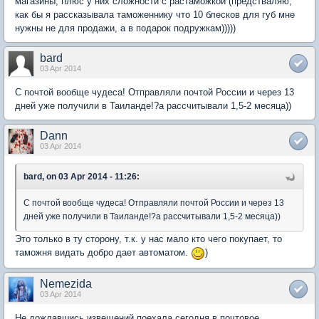
магазины, плюс у них сложности с растаможкой (предстваляю,
как бы я рассказывала таможеннику что 10 блесков для губ мне
нужны не для продажи, а в подарок подружкам)))))
bard
03 Apr 2014
С почтой вообще чудеса! Отправляли почтой России и через 13
дней уже получили в Таиланде!?а рассчитывали 1,5-2 месяца))
Dann
03 Apr 2014
bard, on 03 Apr 2014 - 11:26:
С почтой вообще чудеса! Отправляли почтой России и через 13
дней уже получили в Таиланде!?а рассчитывали 1,5-2 месяца))
Это только в ту сторону, т.к. у нас мало кто чего покупает, то
таможня видать добро дает автоматом.
)
Nemezida
03 Apr 2014
Не дождавшись извещений поехала сегодня в почтовое