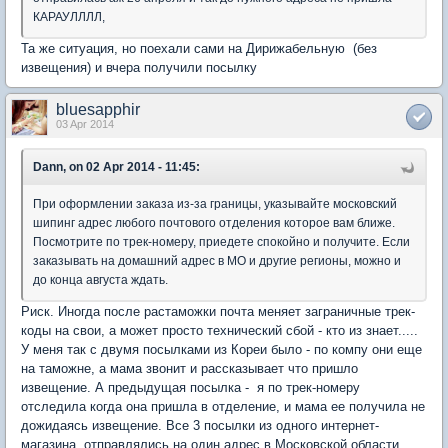
КАРАУЛЛЛЛ,
Та же ситуация, но поехали сами на Дирижабельную (без
извещения) и вчера получили посылку
bluesapphir
03 Apr 2014
Dann, on 02 Apr 2014 - 11:45:
При оформлении заказа из-за границы, указывайте московский
шипинг адрес любого почтового отделения которое вам ближе.
Посмотрите по трек-номеру, приедете спокойно и получите. Если
заказывать на домашний адрес в МО и другие регионы, можно и
до конца августа ждать.
Риск. Иногда после растаможки почта меняет заграничные трек-
коды на свои, а может просто технический сбой - кто из знает.....
У меня так с двумя посылками из Кореи было - по компу они еще
на таможне, а мама звонит и рассказывает что пришло
извещение. А предыдущая посылка - я по трек-номеру
отследила когда она пришла в отделение, и мама ее получила не
дожидаясь извещение. Все 3 посылки из одного интернет-
магазина, отправлялись на один адрес в Московской области.