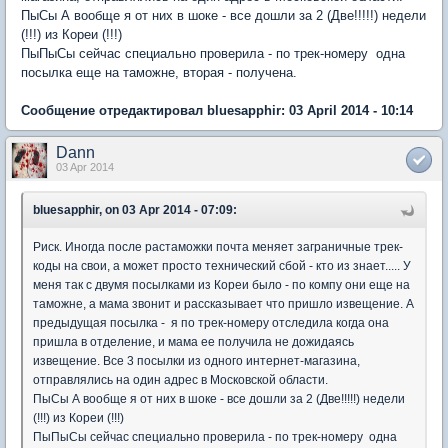
ПыСы А вообще я от них в шоке - все дошли за 2 (Две!!!!!) недели
(!!!) из Кореи (!!!)
ПыПыСы сейчас специально проверила - по трек-номеру одна
посылка еще на таможне, вторая - получена.
Сообщение отредактировал bluesapphir: 03 April 2014 - 10:14
Dann
03 Apr 2014
bluesapphir, on 03 Apr 2014 - 07:09:
Риск. Иногда после растаможки почта меняет заграничные трек-
коды на свои, а может просто технический сбой - кто из знает..... У
меня так с двумя посылками из Кореи было - по компу они еще на
таможне, а мама звонит и рассказывает что пришло извещение. А
предыдущая посылка - я по трек-номеру отследила когда она
пришла в отделение, и мама ее получила не дожидаясь
извещение. Все 3 посылки из одного интернет-магазина,
отправлялись на один адрес в Московской области.
ПыСы А вообще я от них в шоке - все дошли за 2 (Две!!!!!) недели
(!!!) из Кореи (!!!)
ПыПыСы сейчас специально проверила - по трек-номеру одна