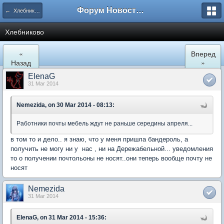
Форум Новостройки
← Хлебниково
Хлебниково
«
Вперед
Назад
»
ElenaG
31 Mar 2014
Nemezida, on 30 Mar 2014 - 08:13:
Работники почты мебель ждут не раньше середины апреля...
в том то и дело.. я знаю, что у меня пришла бандероль, а
получить не могу ни у нас , ни на Дережабельной... уведомления
то о получении почтольоны не носят..они теперь вообще почту не
носят
Nemezida
31 Mar 2014
ElenaG, on 31 Mar 2014 - 15:36: