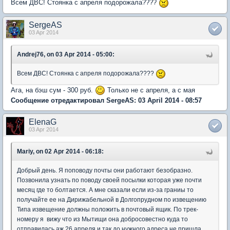
Всем ДВС! Стоянка с апреля подорожала????
SergeAS
03 Apr 2014
Andrej76, on 03 Apr 2014 - 05:00:
Всем ДВС! Стоянка с апреля подорожала????
Ага, на бэш сум - 300 руб.
Только не с апреля, а с мая
Сообщение отредактировал SergeAS: 03 April 2014 - 08:57
ElenaG
03 Apr 2014
Mariy, on 02 Apr 2014 - 06:18:
Добрый день. Я поповоду почты они работают безобразно.
Позвонила узнать по поводу своей посылки которая уже почти
месяц где то болтается. А мне сказали если из-за граниы то
получайте ее на Дирижабельной в Долгопрудном по извещению
Типа извещение должны положить в почтовый ящик. По трек-
номеру я вижу что из Мытищи она добросовестно куда то
отправилась аж 26 апреля и так до нужного адреса не пришла