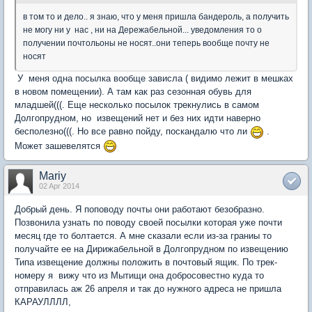
в том то и дело.. я знаю, что у меня пришла бандероль, а получить
не могу ни у нас , ни на Дережабельной... уведомления то о
получении почтольоны не носят..они теперь вообще почту не
носят
У меня одна посылка вообще зависла ( видимо лежит в мешках
в новом помещении). А там как раз сезонная обувь для
младшей(((. Еще несколько посылок трекнулись в самом
Долгопрудном, но извещений нет и без них идти наверно
бесполезно(((. Но все равно пойду, поскандалю что ли
.
Может зашевелятся
Mariy
02 Apr 2014
Добрый день. Я поповоду почты они работают безобразно.
Позвонила узнать по поводу своей посылки которая уже почти
месяц где то болтается. А мне сказали если из-за граниы то
получайте ее на Дирижабельной в Долгопрудном по извещению
Типа извещение должны положить в почтовый ящик. По трек-
номеру я вижу что из Мытищи она добросовестно куда то
отправилась аж 26 апреля и так до нужного адреса не пришла
КАРАУЛЛЛЛ,