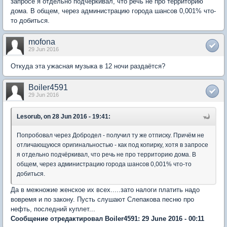
запросе я отдельно подчёркивал, что речь не про территорию
дома. В общем, через администрацию города шансов 0,001% что-
то добиться.
mofona
29 Jun 2016
Откуда эта ужасная музыка в 12 ночи раздаётся?
Boiler4591
29 Jun 2016
Lesorub, on 28 Jun 2016 - 19:41:
Попробовал через Добродел - получил ту же отписку. Причём не
отличающуюся оригинальностью - как под копирку, хотя в запросе
я отдельно подчёркивал, что речь не про территорию дома. В
общем, через администрацию города шансов 0,001% что-то
добиться.
Да в межножие женское их всех.....зато налоги платить надо
вовремя и по закону. Пусть слушают Слепакова песню про
нефть, последний куплет...
Сообщение отредактировал Boiler4591: 29 June 2016 - 00:11