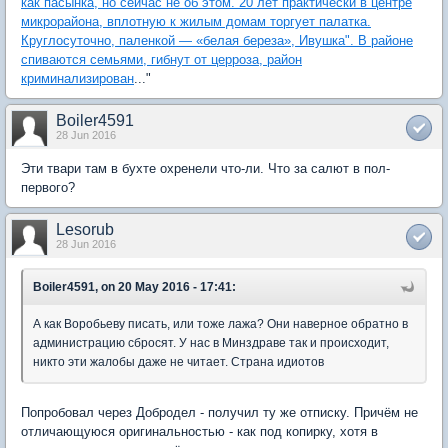
как пасынка, но сейчас не об этом. 20 лет практически в центре
микрорайона, вплотную к жилым домам торгует палатка.
Круглосуточно, паленкой — «белая береза», Ивушка". В районе
спиваются семьями, гибнут от церроза, район
криминализирован
..."
Boiler4591
28 Jun 2016
Эти твари там в бухте охренели что-ли. Что за салют в пол-
первого?
Lesorub
28 Jun 2016
Boiler4591, on 20 May 2016 - 17:41:
А как Воробьеву писать, или тоже лажа? Они наверное обратно в
администрацию сбросят. У нас в Минздраве так и происходит,
никто эти жалобы даже не читает. Страна идиотов
Попробовал через Добродел - получил ту же отписку. Причём не
отличающуюся оригинальностью - как под копирку, хотя в