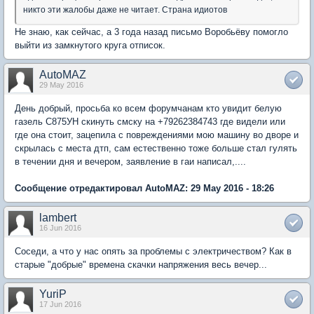
никто эти жалобы даже не читает. Страна идиотов
Не знаю, как сейчас, а 3 года назад письмо Воробьёву помогло
выйти из замкнутого круга отписок.
AutoMAZ
29 May 2016
День добрый, просьба ко всем форумчанам кто увидит белую
газель С875УН скинуть смску на +79262384743 где видели или
где она стоит, зацепила с повреждениями мою машину во дворе и
скрылась с места дтп, сам естественно тоже больше стал гулять
в течении дня и вечером, заявление в гаи написал,....
Сообщение отредактировал AutoMAZ: 29 May 2016 - 18:26
lambert
16 Jun 2016
Соседи, а что у нас опять за проблемы с электричеством? Как в
старые "добрые" времена скачки напряжения весь вечер...
YuriP
17 Jun 2016