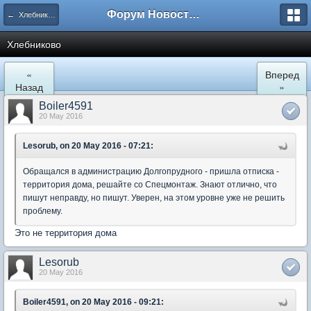
Форум Новостройки
← Хлебниково
Хлебниково
«
Вперед
Назад
»
Boiler4591
20 May 2016
Lesorub, on 20 May 2016 - 07:21:
Обращался в администрацию Долгопрудного - пришла отписка -
территория дома, решайте со Спецмонтаж. Знают отлично, что
пишут неправду, но пишут. Уверен, на этом уровне уже не решить
проблему.
Это не территория дома
Lesorub
20 May 2016
Boiler4591, on 20 May 2016 - 09:21: