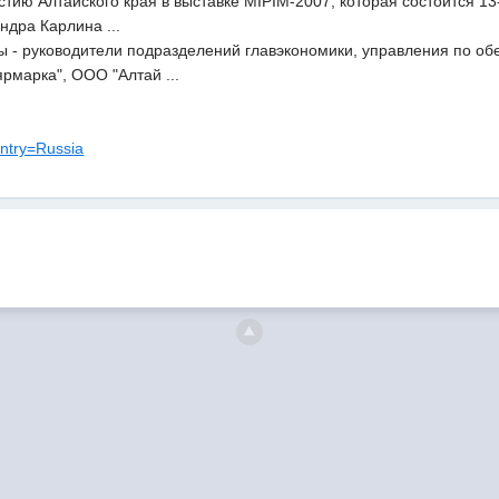
астию Алтайского края в выставке MIPIM-2007, которая состоится 
ндра Карлина ...
пы - руководители подразделений главэкономики, управления по 
ярмарка", ООО "Алтай ...
untry=Russia