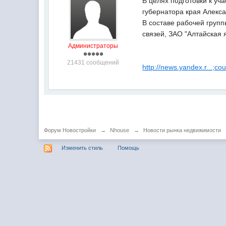
В целях подготовки к уч
губернатора края Алекса
В составе рабочей груп
связей, ЗАО "Алтайская 
Администраторы
21431 сообщений
http://news.yandex.r...;co
Форум Новостройки
→
Nhouse
→
Новости рынка недвижимости
Изменить стиль
Помощь