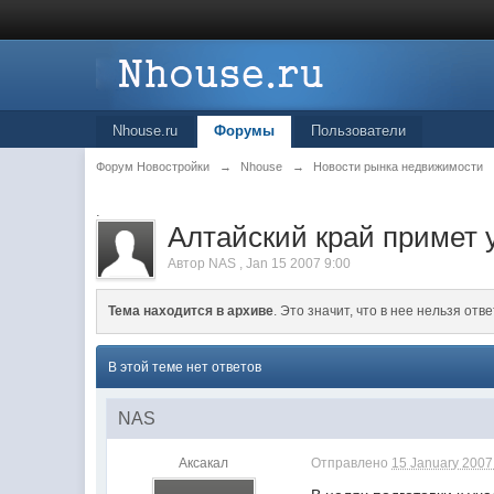
Nhouse.ru
Форумы
Пользователи
Форум Новостройки
→
Nhouse
→
Новости рынка недвижимости
.
Алтайский край примет
Автор
NAS
,
Jan 15 2007 9:00
Тема находится в архиве
. Это значит, что в нее нельзя отве
В этой теме нет ответов
NAS
Аксакал
Отправлено
15 January 2007 