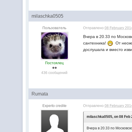
milaschka0505
Пользователь
Отправлено
08 February 2014
Вчера в 20.33 по Моско
сантехника!
От неожи
дослушала и вместо изви
Постоялец
436 сообщений
Rumata
Experto credite
Отправлено
08 February 2014
milaschka0505, on 08 Feb 
Вчера в 20.33 по Московс