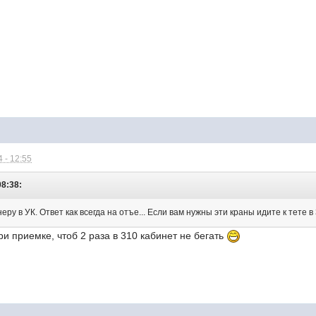
 - 12:55
08:38:
ру в УК. Ответ как всегда на отъе... Если вам нужны эти краны идите к тете в
ри приемке, чтоб 2 раза в 310 кабинет не бегать