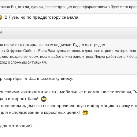
астника Вы, что ли, купили, с последующим переоформлением в Яузе с его пра
В Яузе, но по преддоговору сначала.
29:
л ключи от квартиры в первом подъезде. Будем жить рядом.
зовой фургон Соболь. Если Вам нужна помощь в доставке строит. материалов
ожно поздно вечером, после работы или рано утром. Леруа работает с 7.00. д
одход к сложным ситуациям.
 квартиры, я Вас в шахматку внесу.
ся своими контактами как то - мобильные и домашние телефоны, "
да в интернет-банк!
етерпением ждем всю вышеперечисленную информацию в личку и н
m
для использования в корыстных целях!
(для мотивации):