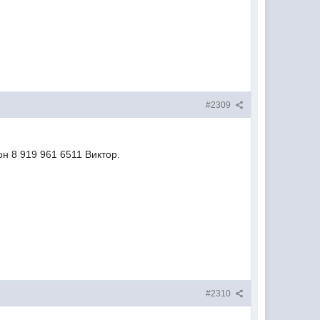
#2309
н 8 919 961 6511 Виктор.
#2310