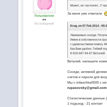
Может, не так понял...У ч
За меня уже ответили
Пользователи
93 сообщений
Krug, on 07 Feb 2014 - 09:
Уважаемые соседи. Получи
Имею в собственности гру
с удовольствием помогу. М
Как Вам удобно. Гибкий п
8-916-687-94-87 Виталий.
Виталий, напишите номер
Соседи, активней делим
счетов и пароли для вхо
Мы с milaschka0505 c н
rupasovsky@gmail.co
Статистические данные 
1 подъезд - 21 контакт