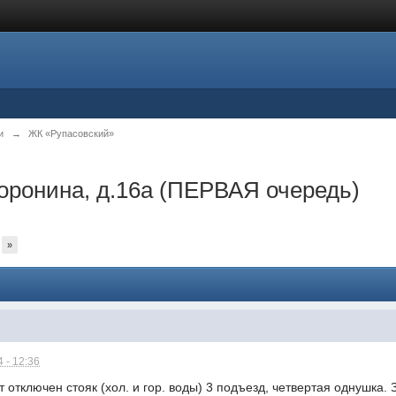
и
→
ЖК «Рупасовский»
оронина, д.16а (ПЕРВАЯ очередь)
»
 - 12:36
 отключен стояк (хол. и гор. воды) 3 подъезд, четвертая однушка. 