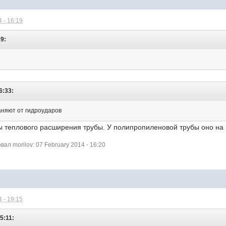
 - 16:19
29:
6:33:
аняют от гидроударов
ы теплового расширения трубы. У полипропиленовой трубы оно на 
л morilov: 07 February 2014 - 16:20
 - 19:15
5:11: