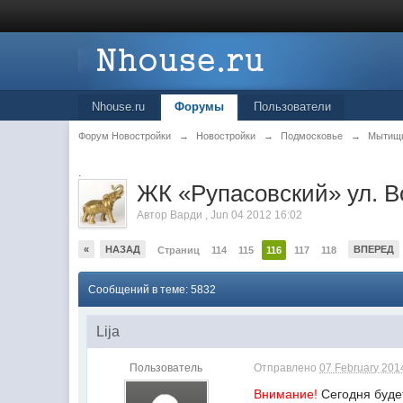
Nhouse.ru
Форумы
Пользователи
Форум Новостройки
→
Новостройки
→
Подмосковье
→
Мытищ
.
ЖК «Рупасовский» ул. В
Автор
Варди
,
Jun 04 2012 16:02
«
НАЗАД
ВПЕРЕД
Страниц
114
115
116
117
118
Сообщений в теме: 5832
Lija
Пользователь
Отправлено
07 February 2014
Внимание!
Сегодня будет