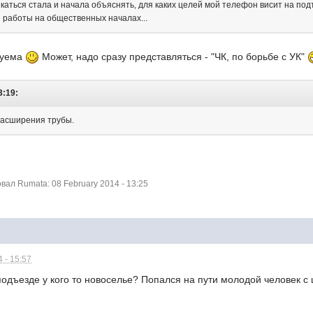
каться стала и начала объяснять, для каких целей мой телефон висит на по
и работы на общественных началах...
зуема
Может, надо сразу представляться - "ЧК, по борьбе с УК"
3:19:
расширения трубы.
ал Rumata: 08 February 2014 - 13:25
 - 15:57
одъезде у кого то новоселье? Попался на пути молодой человек с