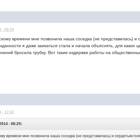
 - 09:25
вскому времени мне позвонила наша соседка (не представилась) и
данности я даже заикаться стала и начала объяснять, для каких ц
нений бросила трубку. Вот такие издержки работы на общественны
 - 12:42
2014 - 06:25:
кому времени мне позвонила наша соседка (не представилась) и сердитым го