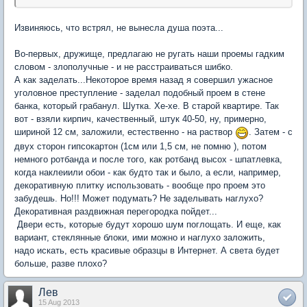
Извиняюсь, что встрял, не вынесла душа поэта...
Во-первых, дружище, предлагаю не ругать наши проемы гадким
словом - злополучные - и не расстраиваться шибко.
А как заделать...Некоторое время назад я совершил ужасное
уголовное преступление - заделал подобный проем в стене
банка, который грабанул. Шутка. Хе-хе. В старой квартире. Так
вот - взяли кирпич, качественный, штук 40-50, ну, примерно,
шириной 12 см, заложили, естественно - на раствор
. Затем - с
двух сторон гипсокартон (1см или 1,5 см, не помню ), потом
немного ротбанда и после того, как ротбанд высох - шпатлевка,
когда наклеиили обои - как будто так и было, а если, например,
декоративную плитку использовать - вообще про проем это
забудешь. Но!!! Может подумать? Не заделывать наглухо?
Декоративная раздвижная перегородка пойдет...
Двери есть, которые будут хорошо шум поглощать. И еще, как
вариант, стеклянные блоки, ими можно и наглухо заложить,
надо искать, есть красивые образцы в Интернет. А света будет
больше, разве плохо?
Лев
15 Aug 2013