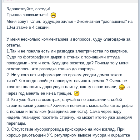
Здравствуйте, соседи!
Пришла знакомиться!
Меня зовут Юлия. Будущее жилье - 2-комнатная "распашонка" на
13-м этаже в 4 секции.
У меня несколько комментариев и вопросов, буду благодарна за
ответы.
1.Так и не поняла есть ли разводка электричества по квартире.
Судя по фотографиям дырки в стенах с торчащими оттуда
проводами - это и есть будущие розетки, да? Почему то у меня
отложилось, что разводка только до квартиры.
2. Ни у кого нет информации по срокам усадки домов такого
типа? Кто когда вообще планирует начинать ремонт? Очень не
хочется положить дорогущую плитку, как тут советовали,
а
через год менять ее из-за трещин.
3. Кто уже был на осмотрах, случайно не захватили с собой
строительный уровень? Хочется понимать масштабы катастрофы
с полами и потолком (наверняка они есть). Сама через пару
недель планирую посетить стройку, но может кто-то уже замерял
перепады.
3. Отсутствие мусоропровода прискорбно на мой взгляд. При
хорошо работающей УК, регулярном вывозе мусора и обработке