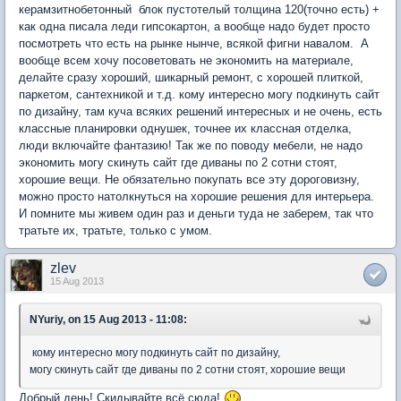
керамзитнобетонный блок пустотелый толщина 120(точно есть) +
как одна писала леди гипсокартон, а вообще надо будет просто
посмотреть что есть на рынке нынче, всякой фигни навалом. А
вообще всем хочу посоветовать не экономить на материале,
делайте сразу хороший, шикарный ремонт, с хорошей плиткой,
паркетом, сантехникой и т.д. кому интересно могу подкинуть сайт
по дизайну, там куча всяких решений интересных и не очень, есть
классные планировки однушек, точнее их классная отделка,
люди включайте фантазию! Так же по поводу мебели, не надо
экономить могу скинуть сайт где диваны по 2 сотни стоят,
хорошие вещи. Не обязательно покупать все эту дороговизну,
можно просто натолкнуться на хорошие решения для интерьера.
И помните мы живем один раз и деньги туда не заберем, так что
тратьте их, тратьте, только с умом.
zlev
15 Aug 2013
NYuriy, on 15 Aug 2013 - 11:08:
кому интересно могу подкинуть сайт по дизайну,
могу скинуть сайт где диваны по 2 сотни стоят, хорошие вещи
Добрый день! Скидывайте всё сюда!